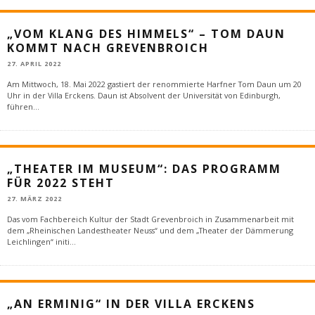
„VOM KLANG DES HIMMELS“ – TOM DAUN
KOMMT NACH GREVENBROICH
27. APRIL 2022
Am Mittwoch, 18. Mai 2022 gastiert der renommierte Harfner Tom Daun um 20
Uhr in der Villa Erckens. Daun ist Absolvent der Universität von Edinburgh,
führen
...
„THEATER IM MUSEUM“: DAS PROGRAMM
FÜR 2022 STEHT
27. MÄRZ 2022
Das vom Fachbereich Kultur der Stadt Grevenbroich in Zusammenarbeit mit
dem „Rheinischen Landestheater Neuss“ und dem „Theater der Dämmerung
Leichlingen“ initi
...
„AN ERMINIG“ IN DER VILLA ERCKENS