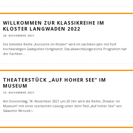
WILLKOMMEN ZUR KLASSIKREIHE IM
KLOSTER LANGWADEN 2022
28. NOVEMBER 2021
Die beliebte Reihe „Konzerte im Kloster“ wird im nächsten Jahr mit fünf
hochkarätigen Gastspielen fortgesetzt. Das abwechslungsreiche Programm hat
der Fachber
...
THEATERSTÜCK „AUF HOHER SEE“ IM
MUSEUM
15. NOVEMBER 2021
Am Donnerstag, 18. November 2021 um 20 Uhr wird die Reihe „Theater im
Museum“ mit einer szenischen Lesung unter dem Titel „Auf hoher See“ von
Slawomir Mrozek i
...