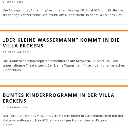
2. MÄRZ 2022
Die Musikgruppe „An Erminig“ eröffnet am Freitag, 08. April 2022 um 20 Uhr die
diesjährige Konzertreihe „Weltmusik am Niederrhein“ in der Villa Erckens. Das
...
„DER KLEINE WASSERMANN“ KOMMT IN DIE
VILLA ERCKENS
25. FEBRUAR 2022
Die „Koblenzer Puppenspiele“ präsentieren am Mittwoch, 23. März 2022 das
unterhaltsame Theaterstück „Der kleine Wassermann“, nach dem phantastischen
Kinderbuch
...
BUNTES KINDERPROGRAMM IN DER VILLA
ERCKENS
2. FEBRUAR 2022
Der Förderverein des Museums Villa Erckens bietet in Zusammenarbeit mit der
Kulturverwaltung auch in 2022 ein vielseitiges Figurentheater-Programm für
kleine T
...