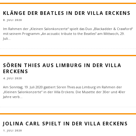
KLÄNGE DER BEATLES IN DER VILLA ERCKENS
8. JULI 2020
Im Rahmen der „Kleinen Salonkonzerte“ spielt das Duo „Blackadder & Crawford“
mit seinem Programm „An acoustic tribute to the Beatles“ am Mittwoch, 29.
Juli
...
SÖREN THIES AUS LIMBURG IN DER VILLA
ERCKENS
4. JULI 2020
Am Sonntag, 19. Juli 2020 gastiert Sören Thies aus Limburg im Rahmen der
„Kleinen Salonkonzerte“ in der Villa Erckens. Die Musette der 30er und 40er
Jahre verb
...
JOLINA CARL SPIELT IN DER VILLA ERCKENS
1. JULI 2020