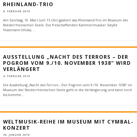
RHEINLAND-TRIO
8. FEBRUAR 2019
Am Sonntag, 10. März (um 15 Uhr) gastiert das Rheinland-Trio im Museum der
Niederrheinischen Seele. Die freischaffenden Kammermusiker Sibylle
Husemann (Viola),
...
AUSSTELLUNG „NACHT DES TERRORS – DER
POGROM VOM 9./10. NOVEMBER 1938“ WIRD
VERLÄNGERT
4. FEBRUAR 2019
Die Ausstellung „Nacht des Terrors – Der Pogrom vom 9./10. November 1938“ im
Museum der Niederrheinischen Seele geht in die Verlängerung und kann noch
bis komme
...
WELTMUSIK-REIHE IM MUSEUM MIT CYMBAL-
KONZERT
30. JANUAR 2019