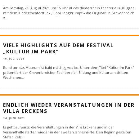
Am Samstag, 21. August 2021 um 15 Uhr ist das Niederrhein Theater aus Brüggen
mit dem Kindertheaterstück „Pippi Langstrumpf – das Original“ in Grevenbroich
z
...
VIELE HIGHLIGHTS AUF DEM FESTIVAL
„KULTUR IM PARK“
16. JULI 2021
Rund um das Museum ist bald mächtig was los. Unter dem Titel "Kultur im Park"
präsentiert der Grevenbroicher Fachbereich Bildung und Kultur am dritten
Wochenen
...
ENDLICH WIEDER VERANSTALTUNGEN IN DER
VILLA ERCKENS
14. JUNI 2021
Es geht aufwärts: die Veranstaltungen in der Villa Erckens und in der
Versandhalle starten wieder in der zweiten Jahreshälfte. Den Beginn gestalten
Stefan Pelz
...