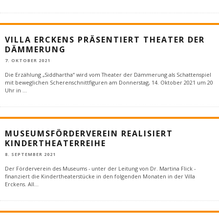
VILLA ERCKENS PRÄSENTIERT THEATER DER
DÄMMERUNG
7. OKTOBER 2021
Die Erzählung „Siddhartha“ wird vom Theater der Dämmerung als Schattenspiel
mit beweglichen Scherenschnittfiguren am Donnerstag, 14. Oktober 2021 um 20
Uhr in
...
MUSEUMSFÖRDERVEREIN REALISIERT
KINDERTHEATERREIHE
8. SEPTEMBER 2021
Der Förderverein des Museums - unter der Leitung von Dr. Martina Flick -
finanziert die Kindertheaterstücke in den folgenden Monaten in der Villa
Erckens. All
...