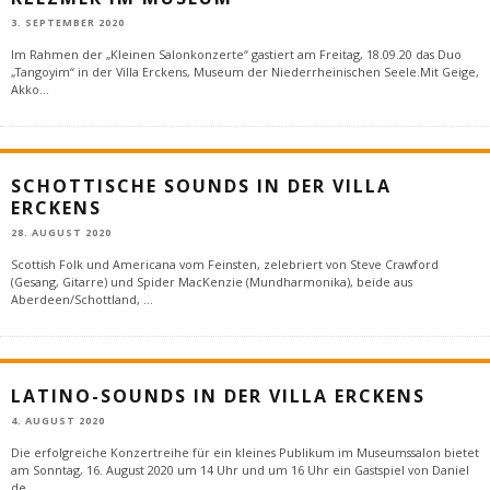
3. SEPTEMBER 2020
Im Rahmen der „Kleinen Salonkonzerte“ gastiert am Freitag, 18.09.20 das Duo
„Tangoyim“ in der Villa Erckens, Museum der Niederrheinischen Seele.Mit Geige,
Akko
...
SCHOTTISCHE SOUNDS IN DER VILLA
ERCKENS
28. AUGUST 2020
Scottish Folk und Americana vom Feinsten, zelebriert von Steve Crawford
(Gesang, Gitarre) und Spider MacKenzie (Mundharmonika), beide aus
Aberdeen/Schottland,
...
LATINO-SOUNDS IN DER VILLA ERCKENS
4. AUGUST 2020
Die erfolgreiche Konzertreihe für ein kleines Publikum im Museumssalon bietet
am Sonntag, 16. August 2020 um 14 Uhr und um 16 Uhr ein Gastspiel von Daniel
de
...