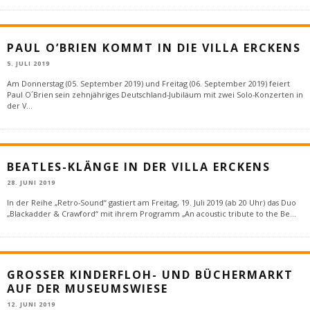
PAUL O’BRIEN KOMMT IN DIE VILLA ERCKENS
5. JULI 2019
Am Donnerstag (05. September 2019) und Freitag (06. September 2019) feiert
Paul O´Brien sein zehnjähriges Deutschland-Jubiläum mit zwei Solo-Konzerten in
der V
...
BEATLES-KLÄNGE IN DER VILLA ERCKENS
28. JUNI 2019
In der Reihe „Retro-Sound“ gastiert am Freitag, 19. Juli 2019 (ab 20 Uhr) das Duo
„Blackadder & Crawford“ mit ihrem Programm „An acoustic tribute to the Be
...
GROSSER KINDERFLOH- UND BÜCHERMARKT A
UF DER MUSEUMSWIESE
12. JUNI 2019