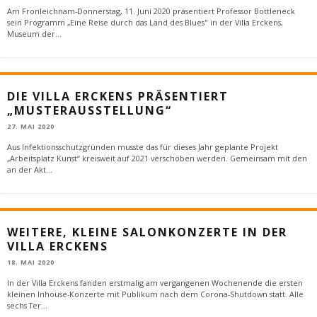
Am Fronleichnam-Donnerstag, 11. Juni 2020 präsentiert Professor Bottleneck
sein Programm „Eine Reise durch das Land des Blues" in der Villa Erckens,
Museum der
...
DIE VILLA ERCKENS PRÄSENTIERT
„MUSTERAUSSTELLUNG“
27. MAI 2020
Aus Infektionsschutzgründen musste das für dieses Jahr geplante Projekt
„Arbeitsplatz Kunst“ kreisweit auf 2021 verschoben werden. Gemeinsam mit den
an der Akt
...
WEITERE, KLEINE SALONKONZERTE IN DER
VILLA ERCKENS
18. MAI 2020
In der Villa Erckens fanden erstmalig am vergangenen Wochenende die ersten
kleinen Inhouse-Konzerte mit Publikum nach dem Corona-Shutdown statt. Alle
sechs Ter
...