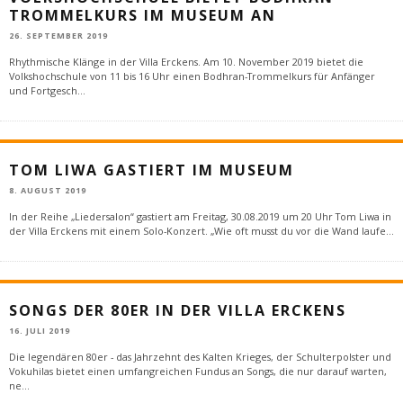
TROMMELKURS IM MUSEUM AN
26. SEPTEMBER 2019
Rhythmische Klänge in der Villa Erckens. Am 10. November 2019 bietet die
Volkshochschule von 11 bis 16 Uhr einen Bodhran-Trommelkurs für Anfänger
und Fortgesch
...
TOM LIWA GASTIERT IM MUSEUM
8. AUGUST 2019
In der Reihe „Liedersalon“ gastiert am Freitag, 30.08.2019 um 20 Uhr Tom Liwa in
der Villa Erckens mit einem Solo-Konzert. „Wie oft musst du vor die Wand laufe
...
SONGS DER 80ER IN DER VILLA ERCKENS
16. JULI 2019
Die legendären 80er - das Jahrzehnt des Kalten Krieges, der Schulterpolster und
Vokuhilas bietet einen umfangreichen Fundus an Songs, die nur darauf warten,
ne
...