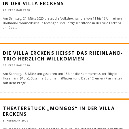
IN DER VILLA ERCKENS
28. FEBRUAR 2020
Am Samstag, 21. März 2020 bietet die Volkshochschule von 11 bis 16 Uhr einen
Bodhran-Trommelkurs für Anfänger und Fortgeschrittene in der Villa Erckens
an. Doz
...
DIE VILLA ERCKENS HEISST DAS RHEINLAND-T
RIO HERZLICH WILLKOMMEN
25. FEBRUAR 2020
Am Sonntag, 15. März um gastieren um 15 Uhr die Kammermusiker Sibylle
Husemann (Viola), Susanne Goldmann (Klavier) und Detlef Cremer (Klarinette)
mit dem Progr
...
THEATERSTÜCK „MONGOS“ IN DER VILLA
ERCKENS
5. FEBRUAR 2020
Im Rahmen der Reihe „TiM“ (Theater im Museum) - gefördert durch den Rhein-