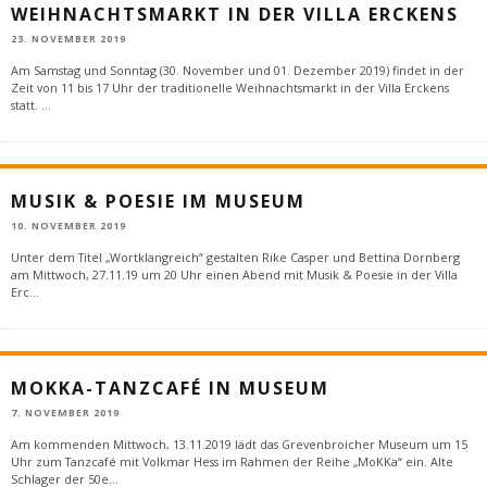
WEIHNACHTSMARKT IN DER VILLA ERCKENS
23. NOVEMBER 2019
Am Samstag und Sonntag (30. November und 01. Dezember 2019) findet in der
Zeit von 11 bis 17 Uhr der traditionelle Weihnachtsmarkt in der Villa Erckens
statt.
...
MUSIK & POESIE IM MUSEUM
10. NOVEMBER 2019
Unter dem Titel „Wortklangreich“ gestalten Rike Casper und Bettina Dornberg
am Mittwoch, 27.11.19 um 20 Uhr einen Abend mit Musik & Poesie in der Villa
Erc
...
MOKKA-TANZCAFÉ IN MUSEUM
7. NOVEMBER 2019
Am kommenden Mittwoch, 13.11.2019 lädt das Grevenbroicher Museum um 15
Uhr zum Tanzcafé mit Volkmar Hess im Rahmen der Reihe „MoKKa“ ein. Alte
Schlager der 50e
...