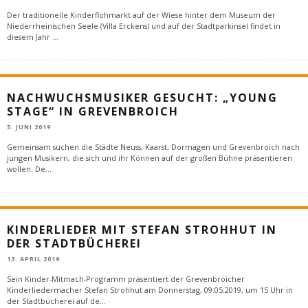
Der traditionelle Kinderflohmarkt auf der Wiese hinter dem Museum der
Niederrheinischen Seele (Villa Erckens) und auf der Stadtparkinsel findet in
diesem Jahr
...
NACHWUCHSMUSIKER GESUCHT: „YOUNG
STAGE“ IN GREVENBROICH
5. JUNI 2019
Gemeinsam suchen die Städte Neuss, Kaarst, Dormagen und Grevenbroich nach
jungen Musikern, die sich und ihr Können auf der großen Bühne präsentieren
wollen. De
...
KINDERLIEDER MIT STEFAN STROHHUT IN
DER STADTBÜCHEREI
13. APRIL 2019
Sein Kinder-Mitmach-Programm präsentiert der Grevenbroicher
Kinderliedermacher Stefan Strohhut am Donnerstag, 09.05.2019, um 15 Uhr in
der Stadtbücherei auf de
...