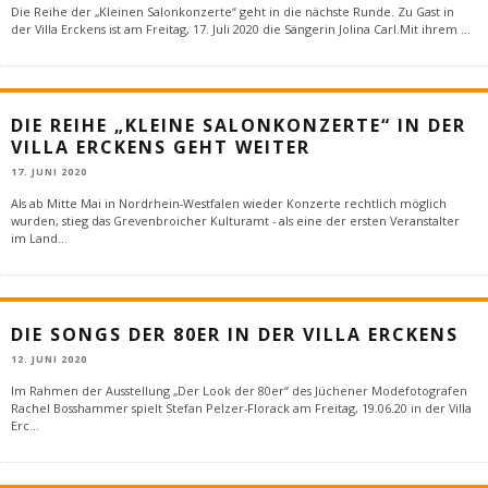
Die Reihe der „Kleinen Salonkonzerte“ geht in die nächste Runde. Zu Gast in
der Villa Erckens ist am Freitag, 17. Juli 2020 die Sängerin Jolina Carl.Mit ihrem
...
DIE REIHE „KLEINE SALONKONZERTE“ IN DER
VILLA ERCKENS GEHT WEITER
17. JUNI 2020
Als ab Mitte Mai in Nordrhein-Westfalen wieder Konzerte rechtlich möglich
wurden, stieg das Grevenbroicher Kulturamt - als eine der ersten Veranstalter
im Land
...
DIE SONGS DER 80ER IN DER VILLA ERCKENS
12. JUNI 2020
Im Rahmen der Ausstellung „Der Look der 80er“ des Jüchener Modefotografen
Rachel Bosshammer spielt Stefan Pelzer-Florack am Freitag, 19.06.20 in der Villa
Erc
...