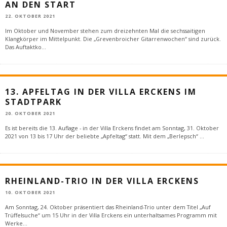
AN DEN START
22. OKTOBER 2021
Im Oktober und November stehen zum dreizehnten Mal die sechssaitigen
Klangkörper im Mittelpunkt. Die „Grevenbroicher Gitarrenwochen“ sind zurück.
Das Auftaktko
...
13. APFELTAG IN DER VILLA ERCKENS IM
STADTPARK
20. OKTOBER 2021
Es ist bereits die 13. Auflage - in der Villa Erckens findet am Sonntag, 31. Oktober
2021 von 13 bis 17 Uhr der beliebte „Apfeltag“ statt. Mit dem „Berlepsch“
...
RHEINLAND-TRIO IN DER VILLA ERCKENS
10. OKTOBER 2021
Am Sonntag, 24. Oktober präsentiert das Rheinland-Trio unter dem Titel „Auf
Trüffelsuche“ um 15 Uhr in der Villa Erckens ein unterhaltsames Programm mit
Werke
...