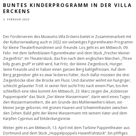
BUNTES KINDERPROGRAMM IN DER VILLA
ERCKENS
2. FEBRUAR 2022
Der Förderverein des Museums Villa Erckens bietet in Zusammenarbeit mit
der Kulturverwaltung auch in 2022 ein vielseitiges Figurentheater-Programm
für kleine Theaterfreundinnen und -freunde. Los geht es am Mittwoch, 09.
Febr. mit dem Seifenblasen Figurentheater und dem Stück „Frecher kleiner
Ziegenfritz“. Im Theaterstück, das frei nach dem englischen Märchen „Three
billy goats gruff“ erzählt wird, hat Fritz, der kleine Ziegenbock, Hunger.
Seine Freunde und er haben einen ganzen Berg kahlgefressen. Auf dem
Berg gegenüber gibt es zwar leckeres Futter, doch dafür müssten die drei
Ziegenböcke über die Brücke am Fluss. Und darunter wohnt ein hungriger,
schlecht gelaunter Troll. In seiner Not sucht Fritz nach einem Plan, bis ihm
schließlich eine Idee kommt Am Mittwoch, 23. März zeigen die „Koblenzer
Puppenspiele“ das Stück „Der kleine Wassermann“, darin wird eines Tages
den Wassermanneltern, die am Grunde des Mühlenweihers leben, ein
kleiner Junge geboren, mit grünen Haaren und Schwimmhäuten zwischen
den Zehen. Bald geht der kleine Wassermann mit seinem Vater und dem
Karpfen Cyprinus auf Entdeckungsreise.
Weiter geht es am Mittwoch, 13. April mit dem Turbine Puppentheater aus
Dortmund und dem Stück „Hoppelpoppels Hasenfrühstück“. Ein pfiffiges