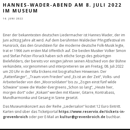
HANNES-WADER-ABEND AM 8. JULI 2022
IM MUSEUM
16. JUNI 2022
Einer der bekanntesten deutschen Liedermacher ist Hannes Wader, der im
Juni achtzig Jahre alt wird. Auf dem berühmten Waldecker Pfingstfestival im
Hunsrück, das den Grundstein für die moderne deutsche Folk-Musik legte,
trat er 1966 zum ersten Mal öffentlich auf. Die beiden Musiker Volker Simon
und Stefan Pelzer-Florack haben sich etliche Songs des gebürtigen
Bielefelders, der bereits vor einigen Jahren seinen Abschied von der Bühne
verkündete, vorgenommen und interpretieren sie am Freitag, 08. Juli 2022
um 20 Uhr in der Villa Erckens mit biografischen Hinweisen. Der
„Rattenfänger“, „Traum vom Frieden“ und „Es ist an der Zeit“, Volks- und
Arbeiterlieder von den „Moorsoldaten“ bis zu „Zogen einst fünf wilde
Schwäne“ sowie die Wader-Evergreens „Schon so lang“, „Heute hier,
morgen dort“ oder „Kokain“ werden mit Klavier, Gitarre, Kontrabass,
Mundharmonika und Gesang in Szene gesetzt.
Das Museumskonzert aus der Reihe „Liedersalon“ kostet 12 Euro Eintritt.
Karten sind über das Ticketportal
https://www.reservix.de/tickets-in-
grevenbroich
oder per E-Mail an
kultur@grevenbroich.de
buchbar.