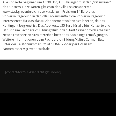
Alle Konzerte beginnen um 16:30 Uhr, Aufführungsort ist der „Stefanssaal“
des Klosters. Einzelkarten gibt es in der Villa Erckens oder via
www.stadtgrevenbroich.reservix.de zum Preis von 14 Euro plus
Vorverkaufsgebühr. In der Villa Erckens entfällt die Vorverkaufsgebühr.
Interessenten für das Klassik-Abonnement sollten sich beeilen, da das
Kontingent begrenzt ist. Das Abo kostet 55 Euro für alle fünf Konzerte und
ist nur beim Fachbereich Bildung/ Kultur der Stadt Grevenbroich erhältlich.
Neben reservierten Sitzplatzreihen bietet das Abo einige Ermäßigungen.
Weitere Informationen beim Fachbereich Bildung/Kultur, Carmen Esser
unter der Telefonnummer 02181/608-657 oder per E-Mail an:
carmen.esser@grevenbroich.de
[contact-form-7 404 "Nicht gefunden"]