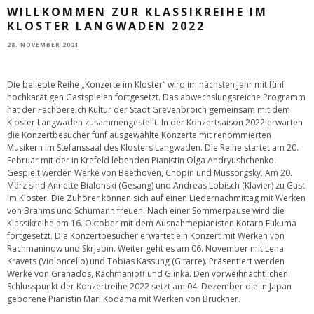
WILLKOMMEN ZUR KLASSIKREIHE IM
KLOSTER LANGWADEN 2022
28. NOVEMBER 2021
Die beliebte Reihe „Konzerte im Kloster“ wird im nächsten Jahr mit fünf
hochkarätigen Gastspielen fortgesetzt. Das abwechslungsreiche Programm
hat der Fachbereich Kultur der Stadt Grevenbroich gemeinsam mit dem
Kloster Langwaden zusammengestellt. In der Konzertsaison 2022 erwarten
die Konzertbesucher fünf ausgewählte Konzerte mit renommierten
Musikern im Stefanssaal des Klosters Langwaden. Die Reihe startet am 20.
Februar mit der in Krefeld lebenden Pianistin Olga Andryushchenko.
Gespielt werden Werke von Beethoven, Chopin und Mussorgsky. Am 20.
März sind Annette Bialonski (Gesang) und Andreas Lobisch (Klavier) zu Gast
im Kloster. Die Zuhörer können sich auf einen Liedernachmittag mit Werken
von Brahms und Schumann freuen. Nach einer Sommerpause wird die
Klassikreihe am 16. Oktober mit dem Ausnahmepianisten Kotaro Fukuma
fortgesetzt. Die Konzertbesucher erwartet ein Konzert mit Werken von
Rachmaninow und Skrjabin. Weiter geht es am 06. November mit Lena
Kravets (Violoncello) und Tobias Kassung (Gitarre). Präsentiert werden
Werke von Granados, Rachmanioff und Glinka. Den vorweihnachtlichen
Schlusspunkt der Konzertreihe 2022 setzt am 04. Dezember die in Japan
geborene Pianistin Mari Kodama mit Werken von Bruckner.