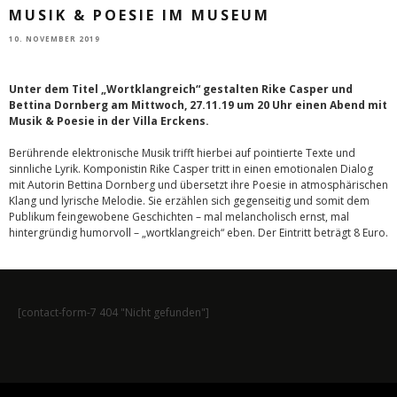
MUSIK & POESIE IM MUSEUM
10. NOVEMBER 2019
Unter dem Titel „Wortklangreich“ gestalten Rike Casper und
Bettina Dornberg am Mittwoch, 27.11.19 um 20 Uhr einen Abend mit
Musik & Poesie in der Villa Erckens.
Berührende elektronische Musik trifft hierbei auf pointierte Texte und
sinnliche Lyrik. Komponistin Rike Casper tritt in einen emotionalen Dialog
mit Autorin Bettina Dornberg und übersetzt ihre Poesie in atmosphärischen
Klang und lyrische Melodie. Sie erzählen sich gegenseitig und somit dem
Publikum feingewobene Geschichten – mal melancholisch ernst, mal
hintergründig humorvoll – „wortklangreich“ eben. Der Eintritt beträgt 8 Euro.
[contact-form-7 404 "Nicht gefunden"]