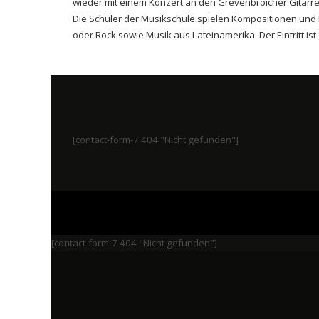
wieder mit einem Konzert an den Grevenbroicher Gitarre
Die Schüler der Musikschule spielen Kompositionen und 
oder Rock sowie Musik aus Lateinamerika. Der Eintritt ist f
[contact-form-7 404 "Nicht gefunden"]
[contact-form-7 404 "Nicht gefunden"]