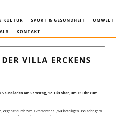
& KULTUR
SPORT & GESUNDHEIT
UMWELT 
IALS
KONTAKT
rrenmusik steht im Mittelpunkt (Foto: Ottmar Nagel/Rhein-Kreis Neuss)
 DER VILLA ERCKENS
s Neuss laden am Samstag, 12. Oktober, um 15 Uhr zum
 ergänzt durch zwei Gitarrentrios. „Wir beteiligen uns sehr gern