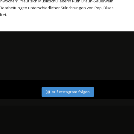
nwochen“, freut sich Musikschulleiterin Ruth Braun-Sauerwein.
Bearbeitungen unterschiedlicher Stilrichtungen von Pop, Blues
rei.
Auf Instagram folgen