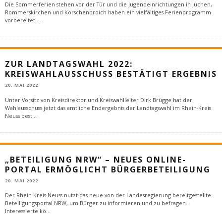
Die Sommerferien stehen vor der Tür und die Jugendeinrichtungen in Jüchen,
Rommerskirchen und Korschenbroich haben ein vielfältiges Ferienprogramm
vorbereitet.
...
ZUR LANDTAGSWAHL 2022:
KREISWAHLAUSSCHUSS BESTÄTIGT ERGEBNIS
20. MAI 2022
Unter Vorsitz von Kreisdirektor und Kreiswahlleiter Dirk Brügge hat der
Wahlausschuss jetzt das amtliche Endergebnis der Landtagswahl im Rhein-Kreis
Neuss best
...
„BETEILIGUNG NRW“ – NEUES ONLINE-
PORTAL ERMÖGLICHT BÜRGERBETEILIGUNG
20. MAI 2022
Der Rhein-Kreis Neuss nutzt das neue von der Landesregierung bereitgestellte
Beteiligungsportal NRW, um Bürger zu informieren und zu befragen.
Interessierte kö
...