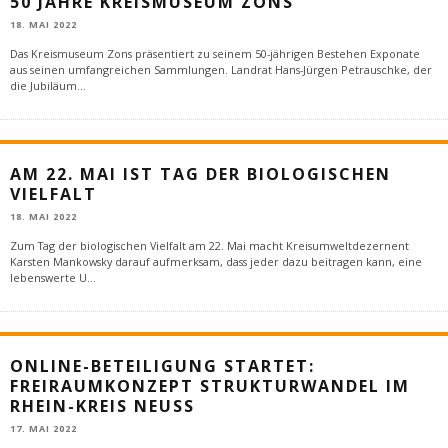
50 JAHRE KREISMUSEUM ZONS
18. MAI 2022
Das Kreismuseum Zons präsentiert zu seinem 50-jährigen Bestehen Exponate
aus seinen umfangreichen Sammlungen. Landrat Hans-Jürgen Petrauschke, der
die Jubiläum
...
AM 22. MAI IST TAG DER BIOLOGISCHEN
VIELFALT
18. MAI 2022
Zum Tag der biologischen Vielfalt am 22. Mai macht Kreisumweltdezernent
Karsten Mankowsky darauf aufmerksam, dass jeder dazu beitragen kann, eine
lebenswerte U
...
ONLINE-BETEILIGUNG STARTET:
FREIRAUMKONZEPT STRUKTURWANDEL IM
RHEIN-KREIS NEUSS
17. MAI 2022