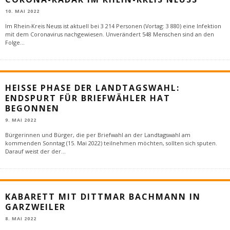
10. MAI 2022
Im Rhein-Kreis Neuss ist aktuell bei 3 214 Personen (Vortag: 3 880) eine Infektion
mit dem Coronavirus nachgewiesen. Unverändert 548 Menschen sind an den
Folge
...
HEISSE PHASE DER LANDTAGSWAHL: E
NDSPURT FÜR BRIEFWÄHLER HAT B
EGONNEN
9. MAI 2022
Bürgerinnen und Bürger, die per Briefwahl an der Landtagswahl am
kommenden Sonntag (15. Mai 2022) teilnehmen möchten, sollten sich sputen.
Darauf weist der der
...
KABARETT MIT DITTMAR BACHMANN IN
GARZWEILER
8. MAI 2022