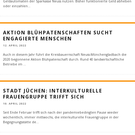
Geldautomaten der Sparkasse Neuss nutzen. Bisher funktionierte Geld abheben
oder einzahlen
...
AKTION BLÜHPATENSCHAFTEN SUCHT
ENGAGIERTE MENSCHEN
12. APRIL 2022
Auch in diesem Jahr führt die Kreisbauernschaft Neuss-Mönchengladbach die
2020 begonnene Aktion Blühpatenschaft durch. Rund 40 landwirtschaftliche
Betriebe im
...
STADT JÜCHEN: INTERKULTURELLE
FRAUENGRUPPE TRIFFT SICH
10. APRIL 2022
Seit Ende Februar trifft sich nach der pandemiebedingten Pause wieder
wöchentlich, immer mittwochs, die interkulturelle Frauengruppe in der
Begegnungsstätte de
...