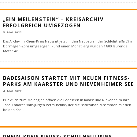
„EIN MEILENSTEIN“ – KREISARCHIV
ERFOLGREICH UMGEZOGEN
5. MAI 2022
Das Archiv im Rhein-Kreis Neuss ist jetzt in den Neubau an der Schloßstraße 39 in
Dormagen-Zons umgezogen. Rund einen Monat lang wurden 1 800 laufende
Meter Ar
...
BADESAISON STARTET MIT NEUEN FITNESS-
PARKS AM KAARSTER UND NIEVENHEIMER SEE
4. MAI 2022
Pünktlich zum Maibeginn öffnen die Badeseen in Kaarst und Nievenheim ihre
Tore. Landrat Hans-Jürgen Petrauschke, der die Badesaison zusammen mit den
beiden Kre
...
RHEIN-KREIS NEUSS: SCHULNEULINGS-