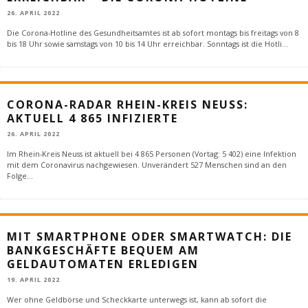
26. APRIL 2022
Die Corona-Hotline des Gesundheitsamtes ist ab sofort montags bis freitags von 8
bis 18 Uhr sowie samstags von 10 bis 14 Uhr erreichbar. Sonntags ist die Hotli
...
CORONA-RADAR RHEIN-KREIS NEUSS:
AKTUELL 4 865 INFIZIERTE
26. APRIL 2022
Im Rhein-Kreis Neuss ist aktuell bei 4 865 Personen (Vortag: 5 402) eine Infektion
mit dem Coronavirus nachgewiesen. Unverändert 527 Menschen sind an den
Folge
...
MIT SMARTPHONE ODER SMARTWATCH: DIE
BANKGESCHÄFTE BEQUEM AM
GELDAUTOMATEN ERLEDIGEN
19. APRIL 2022
Wer ohne Geldbörse und Scheckkarte unterwegs ist, kann ab sofort die