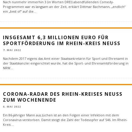
Nach nunmehr immerhin 3 (in Worten DREI) abendfüllenden Comedy-
Programmen war es langsam an der Zeit, erklärt Dittmar Bachmann, „endlich“
ein „best of“ auf die
...
INSGESAMT 6,3 MILLIONEN EURO FÜR
SPORTFÖRDERUNG IM RHEIN-KREIS NEUSS
7. MAI 2022
Nachdem 2017 eigens das Amt einer Staatssekretärin für Sport und Ehrenamt in
der Staatskanzlei eingerichtet wurde, hat die Sport- und Ehrenamtsförderung in
NRW
...
CORONA-RADAR DES RHEIN-KREISES NEUSS
ZUM WOCHENENDE
6. MAI 2022
Ein 86-jähriger Mann aus Jüchen ist an den Folgen einer Infektion mit dem
Coronavirus verstorben. Damit steigt die Zahl der Todesopfer auf 546. Im Rhein-
Kreis
...