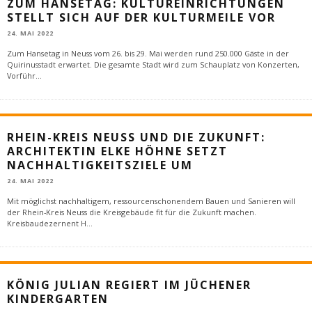
ZUM HANSETAG: KULTUREINRICHTUNGEN
STELLT SICH AUF DER KULTURMEILE VOR
24. MAI 2022
Zum Hansetag in Neuss vom 26. bis 29. Mai werden rund 250.000 Gäste in der
Quirinusstadt erwartet. Die gesamte Stadt wird zum Schauplatz von Konzerten,
Vorführ
...
RHEIN-KREIS NEUSS UND DIE ZUKUNFT:
ARCHITEKTIN ELKE HÖHNE SETZT
NACHHALTIGKEITSZIELE UM
24. MAI 2022
Mit möglichst nachhaltigem, ressourcenschonendem Bauen und Sanieren will
der Rhein-Kreis Neuss die Kreisgebäude fit für die Zukunft machen.
Kreisbaudezernent H
...
KÖNIG JULIAN REGIERT IM JÜCHENER
KINDERGARTEN