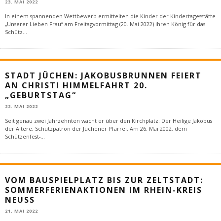
23. MAI 2022
In einem spannenden Wettbewerb ermittelten die Kinder der Kindertagesstätte
„Unserer Lieben Frau“ am Freitagvormittag (20. Mai 2022) ihren König für das
Schütz
...
STADT JÜCHEN: JAKOBUSBRUNNEN FEIERT
AN CHRISTI HIMMELFAHRT 20.
„GEBURTSTAG“
22. MAI 2022
Seit genau zwei Jahrzehnten wacht er über den Kirchplatz: Der Heilige Jakobus
der Ältere, Schutzpatron der Jüchener Pfarrei. Am 26. Mai 2002, dem
Schützenfest-
...
VOM BAUSPIELPLATZ BIS ZUR ZELTSTADT:
SOMMERFERIENAKTIONEN IM RHEIN-KREIS
NEUSS
21. MAI 2022