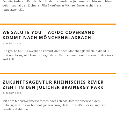
Erst die Rede von Kanzler Scholz, dann abends der Jüchener Kirchturm in blau-
gelb – das hat den Jüchener REWE-Kaufmann Michael Ermer nicht mehr
losgelassen: „D
...
WE SALUTE YOU – AC/DC COVERBAND
KOMMT NACH MÖNCHENGLADBACH
4. MÄRZ 2022
Die größte AC/DC Coverband kommt 2022 nach Mönchengladbach in die RED
BOX und bringt alle Fans der legendären Band in eine neue Dimension des Rock
and Roll.
...
ZUKUNFTSAGENTUR RHEINISCHES REVIER
ZIEHT IN DEN JÜLICHER BRAINERGY PARK
3. MÄRZ 2022
Mit dem Monatswechsel verabschiedet sich das Unternehmen von den
bisherigen Büros im Technologiezentrum Jülich, um als Pionier in das erste
reguläre Gebäude im
...