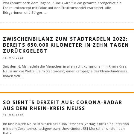
Was kommt nach dem Tagebau? Dazu wird für das gesamte Kreisgebiet ein
Freiraumkonzept mit Fokus auf den Strukturwandel erarbeitet. Alle
Bürgerinnen und Bürger
...
ZWISCHENBILANZ ZUM STADTRADELN 2022:
BEREITS 650.000 KILOMETER IN ZEHN TAGEN
ZURÜCKGELEGT
16. MAI 2022
Seit dem 6. Mai radeln die Menschen in allen acht Kommunen im Rhein-Kreis
Neuss um die Wette. Beim Stadtradeln, einer Kampagne des Klima-Bündnisses,
haben sich
...
SO SIEHT´S DERZEIT AUS: CORONA-RADAR
AUS DEM RHEIN-KREIS NEUSS
12. MAI 2022
Im Rhein-Kreis Neuss ist aktuell bei 3 386 Personen (Vortag: 3 063) eine Infektion
mit dem Coronavirus nachgewiesen. Unverändert 551 Menschen sind an den
Folge
...