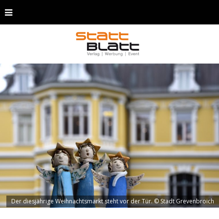
Der diesjährige Weihnachtsmarkt steht vor der Tür. © Stadt Grevenbroich