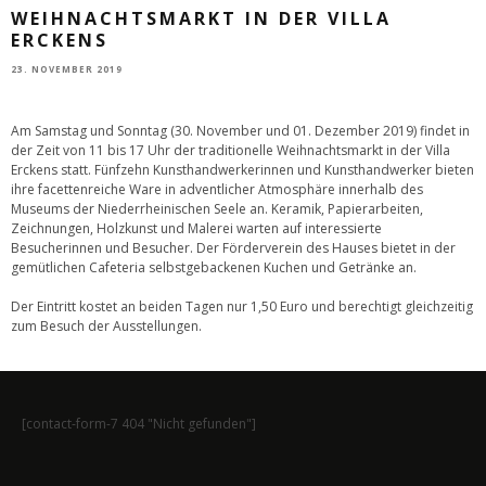
WEIHNACHTSMARKT IN DER VILLA
ERCKENS
23. NOVEMBER 2019
Am Samstag und Sonntag (30. November und 01. Dezember 2019) findet in
der Zeit von 11 bis 17 Uhr der traditionelle Weihnachtsmarkt in der Villa
Erckens statt. Fünfzehn Kunsthandwerkerinnen und Kunsthandwerker bieten
ihre facettenreiche Ware in adventlicher Atmosphäre innerhalb des
Museums der Niederrheinischen Seele an. Keramik, Papierarbeiten,
Zeichnungen, Holzkunst und Malerei warten auf interessierte
Besucherinnen und Besucher. Der Förderverein des Hauses bietet in der
gemütlichen Cafeteria selbstgebackenen Kuchen und Getränke an.
Der Eintritt kostet an beiden Tagen nur 1,50 Euro und berechtigt gleichzeitig
zum Besuch der Ausstellungen.
[contact-form-7 404 "Nicht gefunden"]