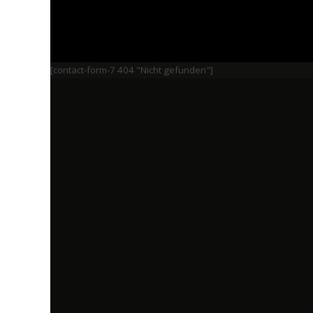
[contact-form-7 404 "Nicht gefunden"]