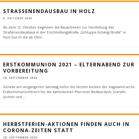
STRASSENENDAUSBAU IN HOLZ
5. OKTOBER 2020
Ab dem 12. Oktober beginnen die Bauarbeiten zur Herstellung des
Straßenendausbaus in der Erschließungsstraße „Schluppe-Schäng-Straße“ in
Holz.Durch die ab Okto
...
ERSTKOMMUNION 2021 – ELTERNABEND ZUR
VORBEREITUNG
29. SEPTEMBER 2020
Gerade am vergangenen Samstag liefen die letzten beiden der insgesamt sechs
Erstkommunionfeiern für die katholischen Pfarreien Bedburdyck, Gierath,
Jüchen und
...
HERBSTFERIEN-AKTIONEN FINDEN AUCH IN
CORONA-ZEITEN STATT
28. SEPTEMBER 2020