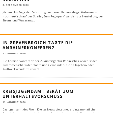
3. SEPTEMBER 2020
Jüchen:- Im Zuge der Errichtung des neuen Feuerwehrgerätehauses in
Hochneukirch auf der Straße „Zum Regiopark“ werden zur Herstellung der
Strom- und Wasseransc
...
IN GREVENBROICH TAGTE DIE
ANRAINERKONFERENZ
27. AUGUST 2020
Die Anrainerkonferenz der Zukunftsagentur Rheinisches Revier ist der
Zusammenschluss der Städte und Gemeinden, die als Tagebau- oder
Kraftwerksstandorte vom St
...
KREISJUGENDAMT BERÄT ZUM
UNTERHALTSVORSCHUSS
19. AUGUST 2020
Das Jugendamt des Rhein-Kreises Neuss bietet neuerdings monatliche