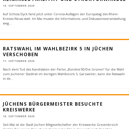
15. SEPTEMBER 2020
Auf Schloss Dyck fand jetzt unter Corona-Auflagen der Europatag des Rhein-
Kreises Neuss statt. Im Mai musste die Informations- und Diskussionsveranstaltung
weg
...
RATSWAHL IM WAHLBEZIRK 5 IN JÜCHEN
VERSCHOBEN
11. SEPTEMBER 2020
Nach dem Tod des Kandidaten der Partei „Bündnis 90/Die Grünen“ für die Wahl
zum Jüchener Stadtrat im dortigen Wahlbezirk 5, Garzweiler, kann die Ratswahl
in de
...
JÜCHENS BÜRGERMEISTER BESUCHTE
KREISWERKE
10. SEPTEMBER 2020
Seit Mai ist die Stadt Jüchen Mitgesellschafter der Kreiswerke Grevenbroich