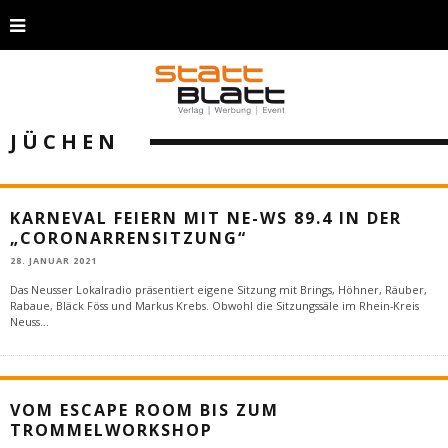
JÜCHEN
KARNEVAL FEIERN MIT NE-WS 89.4 IN DER
„CORONARRENSITZUNG“
28. JANUAR 2021
Das Neusser Lokalradio präsentiert eigene Sitzung mit Brings, Höhner, Räuber,
Rabaue, Bläck Föss und Markus Krebs. Obwohl die Sitzungssäle im Rhein-Kreis
Neuss
...
VOM ESCAPE ROOM BIS ZUM
TROMMELWORKSHOP