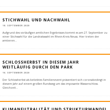
STICHWAHL UND NACHWAHL
18. SEPTEMBER 2020
Aufgrund des vorläufigen amtlichen Ergebnisses kommt es am 27. September zu
einer Stichwahl für die Landratswahl im Rhein-Kreis Neuss. Hier treten der
amtieren
...
SCHLOSSHERBST IN DIESEM JAHR
WEITLÄUFIG DURCH DEN PARK
16. SEPTEMBER 2020
Der Schlossherbst als beliebtes Familienevent präsentiert sich coronabedingt in
diesem Jahr auf einem großen Rundweg um das imposante Wasserschloss.
Gleichzeit
...
KLIMANEUTRALITÄT UND STRUKTURWANDEL