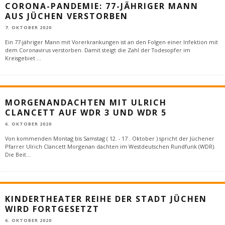
CORONA-PANDEMIE: 77-JÄHRIGER MANN
AUS JÜCHEN VERSTORBEN
7. OKTOBER 2020
Ein 77-jähriger Mann mit Vorerkrankungen ist an den Folgen einer Infektion mit
dem Coronavirus verstorben. Damit steigt die Zahl der Todesopfer im
Kreisgebiet
...
MORGENANDACHTEN MIT ULRICH
CLANCETT AUF WDR 3 UND WDR 5
6. OKTOBER 2020
Von kommenden Montag bis Samstag ( 12. - 17 . Oktober ) spricht der Jüchener
Pfarrer Ulrich Clancett Morgenan dachten im Westdeutschen Rundfunk (WDR).
Die Beit
...
KINDERTHEATER REIHE DER STADT JÜCHEN
WIRD FORTGESETZT
6. OKTOBER 2020