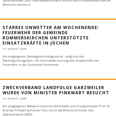
Sprechstunden zum Unterhaltsvorschuss in Jüchen und in Rommerskirchen an.
Weiterhin können A
...
STARKES UNWETTER AM WOCHENENDE:
FEUERWEHR DER GEMEINDE
ROMMERSKIRCHEN UNTERSTÜTZTE
EINSATZKRÄFTE IN JÜCHEN
17. AUGUST 2020
Am vergangenen Samstagnachmittag wurde - aufgrund des
Starkregenereignisses - die Generalalarmierung aller Einsatzkräfte der
Feuerwehr in der Gemeinde Rommersk
...
ZWECKVERBAND LANDFOLGE GARZWEILER
WURDE VON MINISTER PINKWART BESUCHT
14. AUGUST 2020
Am vergangenen Mittwoch besuchte Wirtschafts- und Energieminister Prof. Dr.
Andreas Pinkwart auf seiner Tour durch das Rheinische Revier den
Zweckverband LANDF
...