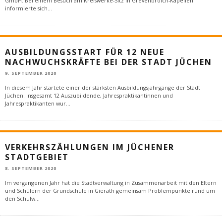
GmbH. Bei einem Besuch am Kreiswerke-Sitz in Grevenbroich-Kapellen
informierte sich
...
AUSBILDUNGSSTART FÜR 12 NEUE
NACHWUCHSKRÄFTE BEI DER STADT JÜCHEN
9. SEPTEMBER 2020
In diesem Jahr startete einer der stärksten Ausbildungsjahrgänge der Stadt
Jüchen. Insgesamt 12 Auszubildende, Jahrespraktikantinnen und
Jahrespraktikanten wur
...
VERKEHRSZÄHLUNGEN IM JÜCHENER
STADTGEBIET
8. SEPTEMBER 2020
Im vergangenen Jahr hat die Stadtverwaltung in Zusammenarbeit mit den Eltern
und Schülern der Grundschule in Gierath gemeinsam Problempunkte rund um
den Schulw
...