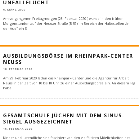
UNFALLFLUCHT
6. MÄRZ 2020
Am vergangenen Freitagmorgen (28. Februar 2020 ) wurde in den frühen
Morgenstunden auf der Neusser Straße (B 59) im Bereich der Haltestellen „In
der Aue“ ein S
...
AUSBILDUNGSBÖRSE IM RHEINPARK-CENTER
NEUSS
18. FEBRUAR 2020
Am 29. Februar 2020 laden das Rheinpark-Center und die Agentur für Arbeit
Neuss in der Zeit von 10 bis 18 Uhr zu einer Ausbildungsbörse ein. An diesem Tag
habe
...
GESAMTSCHULE JÜCHEN MIT DEM SINUS-
SIEGEL AUSGEZEICHNET
16. FEBRUAR 2020
Kinder und Jugendliche sind fasziniert von den vielfältigen Möglichkeiten des