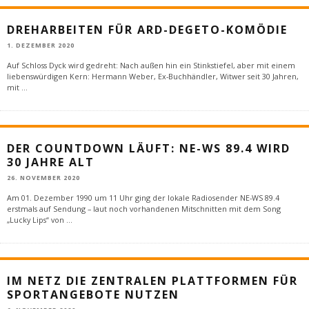
DREHARBEITEN FÜR ARD-DEGETO-KOMÖDIE
1. DEZEMBER 2020
Auf Schloss Dyck wird gedreht: Nach außen hin ein Stinkstiefel, aber mit einem
liebenswürdigen Kern: Hermann Weber, Ex-Buchhändler, Witwer seit 30 Jahren,
mit
...
DER COUNTDOWN LÄUFT: NE-WS 89.4 WIRD
30 JAHRE ALT
26. NOVEMBER 2020
Am 01. Dezember 1990 um 11 Uhr ging der lokale Radiosender NE-WS 89.4
erstmals auf Sendung – laut noch vorhandenen Mitschnitten mit dem Song
„Lucky Lips“ von
...
IM NETZ DIE ZENTRALEN PLATTFORMEN FÜR
SPORTANGEBOTE NUTZEN