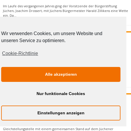
Im Laufe des vergangenen Jahres ging der Vorsitzende der Bürgerstiftung
Jüchen, Joachim Drossert, mit Jüchens Bürgermeister Harald Zillikens eine Wette
ein. Da
...
Wir verwenden Cookies, um unsere Website und
BÜHNE FREI FÜR PIPPI LANGSTRUMPF, DEN
unseren Service zu optimieren.
KLEINEN RABEN UND DIE
WEIHNACHTSWICHTE
Cookie-Richtlinie
19. DEZEMBER 2019
Eine bunte Mischung aus Märchen- und Abenteuerstücken erwartet die jungen
Besucher und ihre Begleiter bei der Kindertheaterreihe 2020 unter
Alle akzeptieren
Federführung des Kr
...
Nur funktionale Cookies
INTEGRATION AUF DEM JÜCHENER
WEIHNACHTSMARKT
Einstellungen anzeigen
9. DEZEMBER 2019
Erstmals beteiligen sich die Integrationsstelle der Stadt Jüchen und die
Gleichstellungsstelle mit einem gemeinsamen Stand auf dem Jüchener