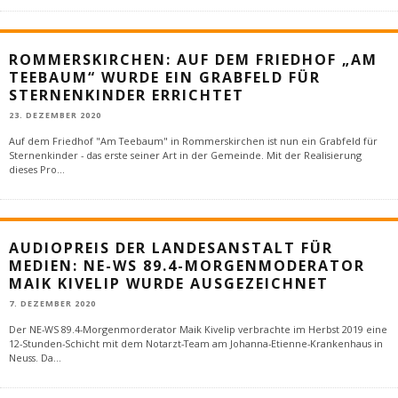
ROMMERSKIRCHEN: AUF DEM FRIEDHOF „AM
TEEBAUM“ WURDE EIN GRABFELD FÜR
STERNENKINDER ERRICHTET
23. DEZEMBER 2020
Auf dem Friedhof "Am Teebaum" in Rommerskirchen ist nun ein Grabfeld für
Sternenkinder - das erste seiner Art in der Gemeinde. Mit der Realisierung
dieses Pro
...
AUDIOPREIS DER LANDESANSTALT FÜR
MEDIEN: NE-WS 89.4-MORGENMODERATOR
MAIK KIVELIP WURDE AUSGEZEICHNET
7. DEZEMBER 2020
Der NE-WS 89.4-Morgenmorderator Maik Kivelip verbrachte im Herbst 2019 eine
12-Stunden-Schicht mit dem Notarzt-Team am Johanna-Etienne-Krankenhaus in
Neuss. Da
...