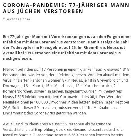
CORONA-PANDEMIE: 77-JÄHRIGER MANN
AUS JÜCHEN VERSTORBEN
7. OKTOBER 2020
Ein 77-jähriger Mann mit Vorerkrankungen ist an den Folgen einer
Infektion mit dem Coronavirus verstorben. Damit steigt die Zahl
der Todesopfer im Kreisgebiet auf 25. Im Rhein-Kreis Neuss ist
aktuell bei 171 Personen eine Infektion mit dem Coronavirus
nachgewiesen.
Hiervon befinden sich 17 Personen in einem Krankenhaus. Kreisweit 1 319
Personen sind wieder von der Infektion genesen. Von den aktuell mit dem
Virus infizierten Personen wohnen 87 in Neuss, je 18 in Grevenbroich und
Dormagen, 16 in Kaarst, 15 in Meerbusch, 13 in Korschenbroich, 2 in
Rommerskirchen, sowie 1 in Jüchen. Insgesamt wurden im Rhein-Kreis
Neuss 1 515 Infektionen mit dem Coronavirus bestätigt. Der Wert der
Neuinfektionen je 100 000 Einwohner in den letzten sieben Tagen liegt bei
26,6. Sollte dieser 50 erreichen, müssten verschärfte Maßnahmen zur
Eindämmung des Coronavirus getroffen werden.
Aktuell sind im Rhein-Kreis Neuss 555 Personen als begründete
Verdachtsfälle auf Empfehlung des Kreis-Gesundheitsamtes durch die
jeweilige Stadt in Quarantäne gesetzt. 6 659 Personen konnten bereits