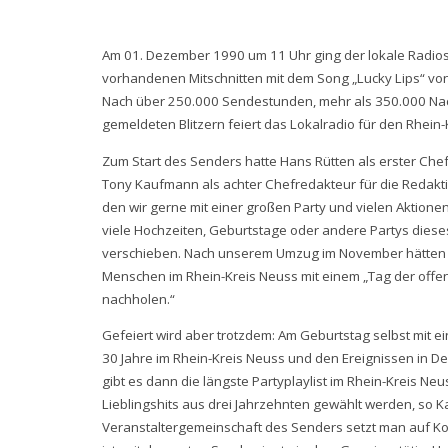
Am 01. Dezember 1990 um 11 Uhr ging der lokale Radio
vorhandenen Mitschnitten mit dem Song „Lucky Lips“ von
Nach über 250.000 Sendestunden, mehr als 350.000 Na
gemeldeten Blitzern feiert das Lokalradio für den Rhei
Zum Start des Senders hatte Hans Rütten als erster Che
Tony Kaufmann als achter Chefredakteur für die Redaktion
den wir gerne mit einer großen Party und vielen Aktione
viele Hochzeiten, Geburtstage oder andere Partys diese
verschieben. Nach unserem Umzug im November hätten 
Menschen im Rhein-Kreis Neuss mit einem „Tag der offenen
nachholen.“
Gefeiert wird aber trotzdem: Am Geburtstag selbst mit ei
30 Jahre im Rhein-Kreis Neuss und den Ereignissen in 
gibt es dann die längste Partyplaylist im Rhein-Kreis Ne
Lieblingshits aus drei Jahrzehnten gewählt werden, so 
Veranstaltergemeinschaft des Senders setzt man auf Kont