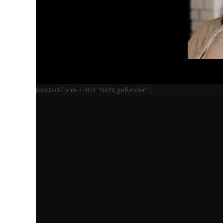
[contact-form-7 404 "Nicht gefunden"]