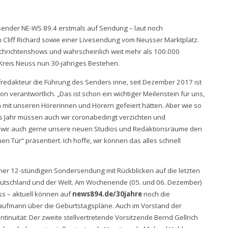
sender NE-WS 89.4 erstmals auf Sendung – laut noch
 Cliff Richard sowie einer Livesendung vom Neusser Marktplatz.
chrichtenshows und wahrscheinlich weit mehr als 100.000
n-Kreis Neuss nun 30-jähriges Bestehen.
fredakteur die Führung des Senders inne, seit Dezember 2017 ist
 verantwortlich. „Das ist schon ein wichtiger Meilenstein für uns,
n mit unseren Hörerinnen und Hörern gefeiert hätten. Aber wie so
s Jahr müssen auch wir coronabedingt verzichten und
wir auch gerne unsere neuen Studios und Redaktionsräume den
 Tür“ präsentiert. Ich hoffe, wir können das alles schnell
ner 12-stündigen Sondersendung mit Rückblicken auf die letzten
Deutschland und der Welt. Am Wochenende (05. und 06. Dezember)
uss – aktuell können auf
news894.de/30jahre
noch die
Kaufmann über die Geburtstagspläne. Auch im Vorstand der
inuität: Der zweite stellvertretende Vorsitzende Bernd Gellrich