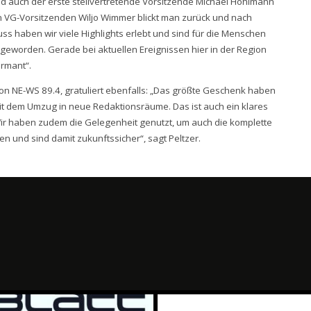
nd auch der erste stellvertretende Vorsitzende Michael Hohlmann
n VG-Vorsitzenden Wiljo Wimmer blickt man zurück und nach
ss haben wir viele Highlights erlebt und sind für die Menschen
 geworden. Gerade bei aktuellen Ereignissen hier in der Region
ormant“.
von NE-WS 89.4, gratuliert ebenfalls: „Das größte Geschenk haben
it dem Umzug in neue Redaktionsräume. Das ist auch ein klares
Wir haben zudem die Gelegenheit genutzt, um auch die komplette
n und sind damit zukunftssicher“, sagt Peltzer.