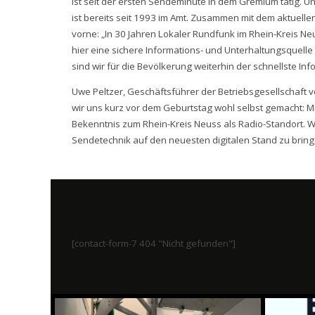
ist seit der ersten Sendeminute in dem Gremium tätig. U
ist bereits seit 1993 im Amt. Zusammen mit dem aktuelle
vorne: „In 30 Jahren Lokaler Rundfunk im Rhein-Kreis Neu
hier eine sichere Informations- und Unterhaltungsquelle
sind wir für die Bevölkerung weiterhin der schnellste Inf
Uwe Peltzer, Geschäftsführer der Betriebsgesellschaft 
wir uns kurz vor dem Geburtstag wohl selbst gemacht: M
Bekenntnis zum Rhein-Kreis Neuss als Radio-Standort. 
Sendetechnik auf den neuesten digitalen Stand zu bringe
[contact-form-7 404 "Nicht gefunden"]