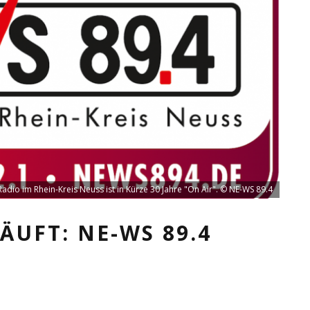
adio im Rhein-Kreis Neuss ist in Kürze 30 Jahre "On Air". © NE-WS 89.4
UFT: NE-WS 89.4