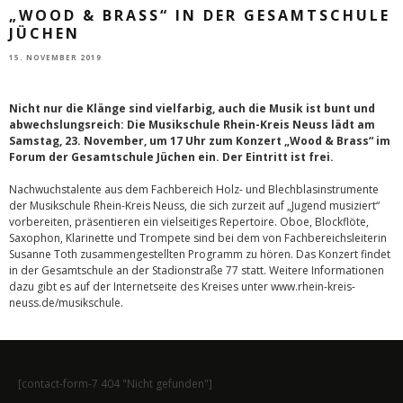
„WOOD & BRASS“ IN DER GESAMTSCHULE
JÜCHEN
15. NOVEMBER 2019
Nicht nur die Klänge sind vielfarbig, auch die Musik ist bunt und
abwechslungsreich: Die Musikschule Rhein-Kreis Neuss lädt am
Samstag, 23. November, um 17 Uhr zum Konzert „Wood & Brass“ im
Forum der Gesamtschule Jüchen ein. Der Eintritt ist frei.
Nachwuchstalente aus dem Fachbereich Holz- und Blechblasinstrumente
der Musikschule Rhein-Kreis Neuss, die sich zurzeit auf „Jugend musiziert“
vorbereiten, präsentieren ein vielseitiges Repertoire. Oboe, Blockflöte,
Saxophon, Klarinette und Trompete sind bei dem von Fachbereichsleiterin
Susanne Toth zusammengestellten Programm zu hören. Das Konzert findet
in der Gesamtschule an der Stadionstraße 77 statt. Weitere Informationen
dazu gibt es auf der Internetseite des Kreises unter www.rhein-kreis-
neuss.de/musikschule.
[contact-form-7 404 "Nicht gefunden"]