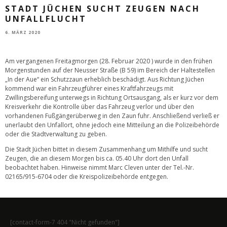
STADT JÜCHEN SUCHT ZEUGEN NACH
UNFALLFLUCHT
6. MÄRZ 2020
Am vergangenen Freitagmorgen (28. Februar 2020 ) wurde in den frühen
Morgenstunden auf der Neusser Straße (B 59) im Bereich der Haltestellen
„In der Aue“ ein Schutzzaun erheblich beschädigt. Aus Richtung Jüchen
kommend war ein Fahrzeugführer eines Kraftfahrzeugs mit
Zwillingsbereifung unterwegs in Richtung Ortsausgang, als er kurz vor dem
Kreisverkehr die Kontrolle über das Fahrzeug verlor und über den
vorhandenen Fußgängerüberweg in den Zaun fuhr. Anschließend verließ er
unerlaubt den Unfallort, ohne jedoch eine Mitteilung an die Polizeibehörde
oder die Stadtverwaltung zu geben.
Die Stadt Jüchen bittet in diesem Zusammenhang um Mithilfe und sucht
Zeugen, die an diesem Morgen bis ca. 05.40 Uhr dort den Unfall
beobachtet haben. Hinweise nimmt Marc Cleven unter der Tel.-Nr.
02165/915-6704 oder die Kreispolizeibehörde entgegen.
[contact-form-7 404 "Nicht gefunden"]