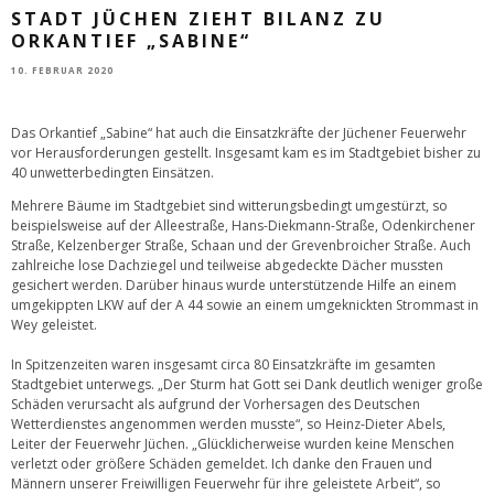
STADT JÜCHEN ZIEHT BILANZ ZU
ORKANTIEF „SABINE“
10. FEBRUAR 2020
Das Orkantief „Sabine“ hat auch die Einsatzkräfte der Jüchener Feuerwehr
vor Herausforderungen gestellt. Insgesamt kam es im Stadtgebiet bisher zu
40 unwetterbedingten Einsätzen.
Mehrere Bäume im Stadtgebiet sind witterungsbedingt umgestürzt, so
beispielsweise auf der Alleestraße, Hans-Diekmann-Straße, Odenkirchener
Straße, Kelzenberger Straße, Schaan und der Grevenbroicher Straße. Auch
zahlreiche lose Dachziegel und teilweise abgedeckte Dächer mussten
gesichert werden. Darüber hinaus wurde unterstützende Hilfe an einem
umgekippten LKW auf der A 44 sowie an einem umgeknickten Strommast in
Wey geleistet.
In Spitzenzeiten waren insgesamt circa 80 Einsatzkräfte im gesamten
Stadtgebiet unterwegs. „Der Sturm hat Gott sei Dank deutlich weniger große
Schäden verursacht als aufgrund der Vorhersagen des Deutschen
Wetterdienstes angenommen werden musste“, so Heinz-Dieter Abels,
Leiter der Feuerwehr Jüchen. „Glücklicherweise wurden keine Menschen
verletzt oder größere Schäden gemeldet. Ich danke den Frauen und
Männern unserer Freiwilligen Feuerwehr für ihre geleistete Arbeit“, so