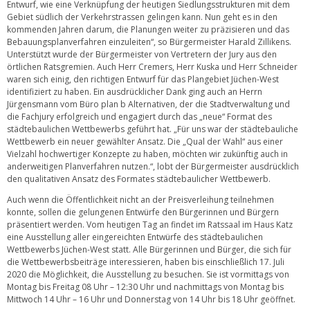
Entwurf, wie eine Verknüpfung der heutigen Siedlungsstrukturen mit dem
Gebiet südlich der Verkehrstrassen gelingen kann. Nun geht es in den
kommenden Jahren darum, die Planungen weiter zu präzisieren und das
Bebauungsplanverfahren einzuleiten“, so Bürgermeister Harald Zillikens.
Unterstützt wurde der Bürgermeister von Vertretern der Jury aus den
örtlichen Ratsgremien. Auch Herr Cremers, Herr Kuska und Herr Schneider
waren sich einig, den richtigen Entwurf für das Plangebiet Jüchen-West
identifiziert zu haben. Ein ausdrücklicher Dank ging auch an Herrn
Jürgensmann vom Büro plan b Alternativen, der die Stadtverwaltung und
die Fachjury erfolgreich und engagiert durch das „neue“ Format des
städtebaulichen Wettbewerbs geführt hat. „Für uns war der städtebauliche
Wettbewerb ein neuer gewählter Ansatz. Die „Qual der Wahl“ aus einer
Vielzahl hochwertiger Konzepte zu haben, möchten wir zukünftig auch in
anderweitigen Planverfahren nutzen.“, lobt der Bürgermeister ausdrücklich
den qualitativen Ansatz des Formates städtebaulicher Wettbewerb.
Auch wenn die Öffentlichkeit nicht an der Preisverleihung teilnehmen
konnte, sollen die gelungenen Entwürfe den Bürgerinnen und Bürgern
präsentiert werden. Vom heutigen Tag an findet im Ratssaal im Haus Katz
eine Ausstellung aller eingereichten Entwürfe des städtebaulichen
Wettbewerbs Jüchen-West statt. Alle Bürgerinnen und Bürger, die sich für
die Wettbewerbsbeiträge interessieren, haben bis einschließlich 17. Juli
2020 die Möglichkeit, die Ausstellung zu besuchen. Sie ist vormittags von
Montag bis Freitag 08 Uhr – 12:30 Uhr und nachmittags von Montag bis
Mittwoch 14 Uhr – 16 Uhr und Donnerstag von 14 Uhr bis 18 Uhr geöffnet.