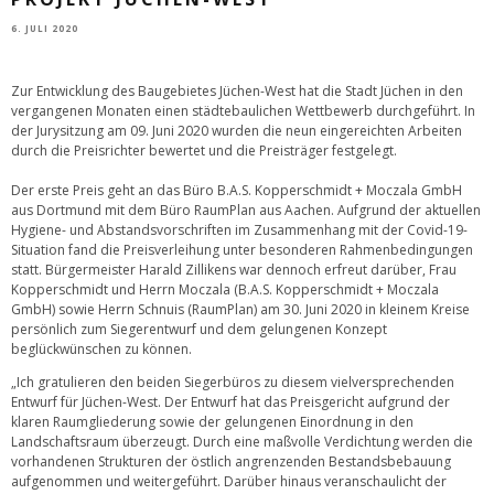
6. JULI 2020
Zur Entwicklung des Baugebietes Jüchen-West hat die Stadt Jüchen in den
vergangenen Monaten einen städtebaulichen Wettbewerb durchgeführt. In
der Jurysitzung am 09. Juni 2020 wurden die neun eingereichten Arbeiten
durch die Preisrichter bewertet und die Preisträger festgelegt.
Der erste Preis geht an das Büro B.A.S. Kopperschmidt + Moczala GmbH
aus Dortmund mit dem Büro RaumPlan aus Aachen. Aufgrund der aktuellen
Hygiene- und Abstandsvorschriften im Zusammenhang mit der Covid-19-
Situation fand die Preisverleihung unter besonderen Rahmenbedingungen
statt. Bürgermeister Harald Zillikens war dennoch erfreut darüber, Frau
Kopperschmidt und Herrn Moczala (B.A.S. Kopperschmidt + Moczala
GmbH) sowie Herrn Schnuis (RaumPlan) am 30. Juni 2020 in kleinem Kreise
persönlich zum Siegerentwurf und dem gelungenen Konzept
beglückwünschen zu können.
„Ich gratulieren den beiden Siegerbüros zu diesem vielversprechenden
Entwurf für Jüchen-West. Der Entwurf hat das Preisgericht aufgrund der
klaren Raumgliederung sowie der gelungenen Einordnung in den
Landschaftsraum überzeugt. Durch eine maßvolle Verdichtung werden die
vorhandenen Strukturen der östlich angrenzenden Bestandsbebauung
aufgenommen und weitergeführt. Darüber hinaus veranschaulicht der