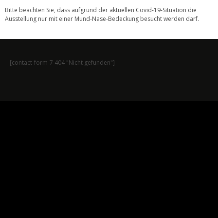
Bitte beachten Sie, dass aufgrund der aktuellen Covid-19-Situation die
Ausstellung nur mit einer Mund-Nase-Bedeckung besucht werden darf.
[contact-form-7 404 "Nicht gefunden"]