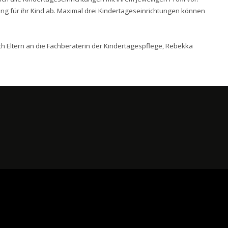
ung für ihr Kind ab. Maximal drei Kindertageseinrichtungen können
ch Eltern an die Fachberaterin der Kindertagespflege, Rebekka