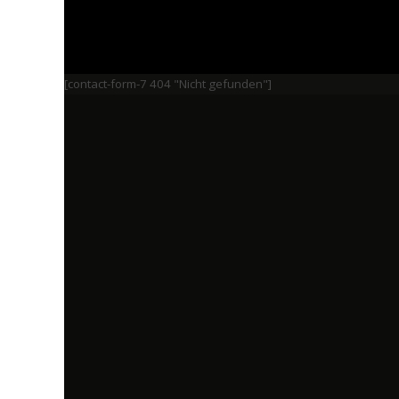
[contact-form-7 404 "Nicht gefunden"]