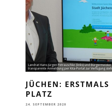
Landrat Hans-Jürgen Petrauschke (links) und Bürgermeister H
transparente Anmeldung per Kita-Portal zur Verfügung steht
JÜCHEN: ERSTMALS
PLATZ
24. SEPTEMBER 2020