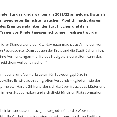
Kinder für das Kindergartenjahr 2021/22 anmelden. Erstmals
er geeigneten Einrichtung suchen. Möglich macht das ein
des Kreisjugendamtes, der Stadt Jüchen und dem
räger von Kindertageseinrichtungen realisiert wurde.
ndlicher Standort, und der Kita-Navigator macht das Anmelden von
en Petrauschke. „Damit bauen der Kreis und die Stadt Jüchen nicht
er ihre Vormerkungen mithilfe des Navigators verwalten, kann das
eitlichem Vorlauf einsehen.“
formations- und Vormerksystem für Betreuungsplätze in
h bewährt. Es wird auch von großen Verbandsmitgliedern wie der
rmeister Harald Zillikens, der sich darüber freut, dass Mütter und
 in ihrer Stadt erhalten und sich direkt für einen Platz vormerken
/rheinkreisneuss.kita-navigator.org
oder über die Website der
ich alle Kindertageseinrichtungen mit ihrem jeweiligen Profil vor.