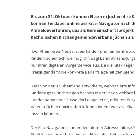
Bis zum 31. Oktober können Eltern in Jüchen ihre 
können Sie dabei online per Kita-Navigator nach d
Anmeldeverfahren, das als Gemeinschaftsprojekt 
Katholischen Kirchengemeindeverband Jüchen als T
„Der Rhein-Kreis Neuss ist ein kinder- und familienfreu
Kindern so einfach wie möglich“, sagt Landrat Hans-Jürg
nur ihren digitalen Bürgerservice aus. Da die Kita-Träg
Kreisjugendamt die konkrete Bedarfslage mit genügend z
„Das von der ITK Rheinland entwickelte, webbasierte In
Kindertageseinrichtungen hat sich in der Praxis vielfac
Landeshauptstadt Düsseldorf eingesetzt“, erläutert Bürge
Väter in Jüchen damit sofort Informationen über alle Kitas
lassen können.
Der Kita-Navigator ist unter der Internet-Adresse
https:/
Stadt Jüchen erreichbar. Auf der Navigator-Seite stellen s