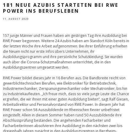
181 NEUE AZUBIS STARTETEN BEI RWE
POWER INS BERUFSLEBEN
11. AUGUST 2020
157 junge Männer und Frauen haben am gestrigen Tag ihre Ausbildung bei
RWE Power begonnen. Weitere 24 Azubis haben am Standort Köln bereits in
der letzten Woche ihre Arbeit aufgenommen. Bei ihrer Einführung erhielten
die Neuen nicht nur erste Infos übers Unternehmen, ihr
Ausbildungsprogramm und ihre persönliche Schutzkleidung. Sie wurden
auch über die Corona-Schutzmaßnahmen unterrichtet, die in den
Ausbildungszentren umgesetzt werden.
RWE Power bildet dieses Jahr in 16 Berufen aus. Die Bandbreite reicht von
gewerblichtechnischen Berufen, wie Elektroniker für Betriebstechnik,
Industriemechaniker, Zerspanungsmechaniker oder Mechatroniker, bis hin
zu Industriekaufleuten. „Ich freue mich, dass so viele junge Leute die Chance
ergreifen, die wir ihnen mit einer guten Ausbildung bieten“, sagt Ralf Giesen,
Arbeitsdirektor und Personalvorstand von RWE Power. In diesem Jahr hat
RWE Power schon 58 Auszubildende im Rheinischen Revier unbefristet
eingestellt. Allein in diesem Sommer haben rund 50 Auszubildende ihre
Abschlussprüfung bestanden. Die angehenden Facharbeiter und
Facharbeiterinnen absolvieren ihre Ausbildung in den nächsten zwei bis
dreieinhalb Jahren zunächst in den Ausbildungszentren in Bergheim-