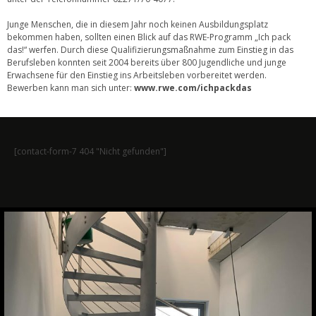
Junge Menschen, die in diesem Jahr noch keinen Ausbildungsplatz
bekommen haben, sollten einen Blick auf das RWE-Programm „Ich pack
das!“ werfen. Durch diese Qualifizierungsmaßnahme zum Einstieg in das
Berufsleben konnten seit 2004 bereits über 800 Jugendliche und junge
Erwachsene für den Einstieg ins Arbeitsleben vorbereitet werden.
Bewerben kann man sich unter:
www.rwe.com/ichpackdas
[contact-form-7 404 "Nicht gefunden"]