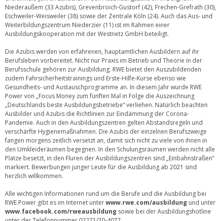
Niederaußem (33 Azubis), Grevenbroich-Gustorf (42), Frechen-Grefrath (30),
Eschweiler-Weisweiler (38) sowie der Zentrale Köln (24). Auch das Aus- und
Weiterbildungszentrum Niederzier (11) ist im Rahmen einer
Ausbildungskooperation mit der Westnetz GmbH beteiligt.
Die Azubis werden von erfahrenen, hauptamtlichen Ausbildern auf ihr
Berufsleben vorbereitet. Nicht nur Praxis im Betrieb und Theorie in der
Berufsschule gehören zur Ausbildung. RWE bietet den Auszubildenden
zudem Fahrsicherheitstrainings und Erste-Hilfe-Kurse ebenso wie
Gesundheits- und Austauschprogramme an. In diesem Jahr wurde RWE
Power von „Focus Money zum fünften Mal in Folge die Auszeichnung
„Deutschlands beste Ausbildungsbetriebe“ verliehen. Natürlich beachten
Ausbilder und Azubis die Richtlinien zur Eindämmung der Corona-
Pandemie. Auch in den Ausbildungszentren gelten Abstandsregeln und
verschärfte Hygienemaßnahmen. Die Azubis der einzelnen Berufszweige
fangen morgens zeitlich versetzt an, damit sich nicht zu viele von ihnen in
den Umkleideräumen begegnen. In den Schulungsräumen werden nicht alle
Plätze besetzt, in den Fluren der Ausbildungszentren sind „Einbahnstraßen“
markiert. Bewerbungen junger Leute für die Ausbildung ab 2021 sind
herzlich willkommen.
Alle wichtigen Informationen rund um die Berufe und die Ausbildung bei
RWE Power gibt es im Internet unter
www.rwe.com/ausbildung
und unter
www.facebook.com/rweausbildung
sowie bei der Ausbildungshotline
unter der Telefonnummer 02271/70-4077.