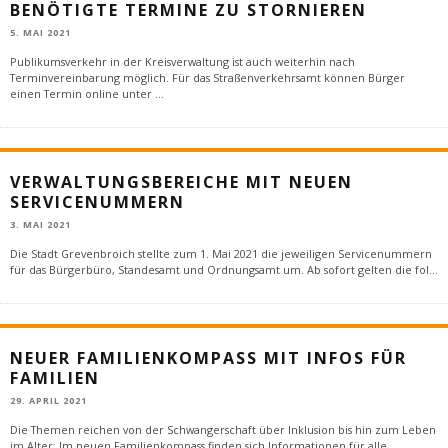
ENÖTIGTE TERMINE ZU STORNIEREN
5. MAI 2021
Publikumsverkehr in der Kreisverwaltung ist auch weiterhin nach
Terminvereinbarung möglich. Für das Straßenverkehrsamt können Bürger
einen Termin online unter
...
VERWALTUNGSBEREICHE MIT NEUEN
SERVICENUMMERN
3. MAI 2021
Die Stadt Grevenbroich stellte zum 1. Mai 2021 die jeweiligen Servicenummern
für das Bürgerbüro, Standesamt und Ordnungsamt um. Ab sofort gelten die fol
...
NEUER FAMILIENKOMPASS MIT INFOS FÜR
FAMILIEN
29. APRIL 2021
Die Themen reichen von der Schwangerschaft über Inklusion bis hin zum Leben
im Alter: Im neuen Familienkompass finden sich Informationen für alle