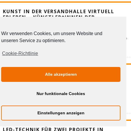
KUNST IN DER VERSANDHALLE VIRTUELL
ERLEBEN – KÜNSTLER*INNEN DER
LEBENSHILFE STELLEN AUS
23. APRIL 2021
Wir verwenden Cookies, um unsere Website und
Kunst findet immer einen Weg - auch in diesen Zeiten. Das zeigt die Lebenshilfe
unseren Service zu optimieren.
Rhein-Kreis Neuss mit einer besonderen Ausstellung, die sich Besucherinnen
und
...
Cookie-Richtlinie
DR. JUTTA HEISTER LEITET KINDER- UND
Alle akzeptieren
JUGENDÄRZTLICHEN DIENST
22. APRIL 2021
Nur funktionale Cookies
Dr. Jutta Heister heißt die neue Leiterin des Kinder- und Jugendärztlichen
Gesundheitsdienstes (KJGD) des Rhein-Kreises Neuss. Sie hat die Nachfolge von
Barbar
...
Einstellungen anzeigen
LED-TECHNIK FÜR ZWEI PROJEKTE IN