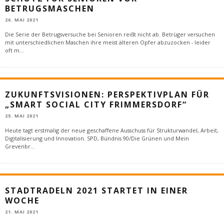
BETRUGSMASCHEN
26. MAI 2021
Die Serie der Betrugsversuche bei Senioren reißt nicht ab. Betrüger versuchen
mit unterschiedlichen Maschen ihre meist älteren Opfer abzuzocken - leider
oft m
...
ZUKUNFTSVISIONEN: PERSPEKTIVPLAN FÜR
„SMART SOCIAL CITY FRIMMERSDORF“
25. MAI 2021
Heute tagt erstmalig der neue geschaffene Ausschuss für Strukturwandel, Arbeit,
Digitalisierung und Innovation. SPD, Bündnis 90/Die Grünen und Mein
Grevenbr
...
STADTRADELN 2021 STARTET IN EINER
WOCHE
21. MAI 2021