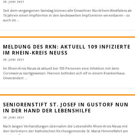
30. JUNI 2021
Seit dem vergangenen Samstag können alle Einwohner Nordrhein-Westfalens ab
16 Jahren einen Impftermin in den landesweiten Impfzentren vereinbaren – so
auch im
...
MELDUNG DES RKN: AKTUELL 109 INFIZIERTE
IM RHEIN-KREIS NEUSS
30. JUNI 2021
Im Rhein-Kreis Neuss ist aktuell bei 109 Personen eine Infektion mit dem
Coronavirus nachgewiesen. Hiervon befinden sich elf in einem Krankenhaus.
Unverändert
...
SENIORENSTIFT ST. JOSEF IN GUSTORF NUN
IN DER HAND DER LEBENSHILFE
30. JUNI 2021
Nach langen Verhandlungen übernahm die Lebenshilfe Rhein-Kreis Neuss mit
den Vertretern der Katholischen Kirchengemeinde St. Mariä Himmelfahrt am