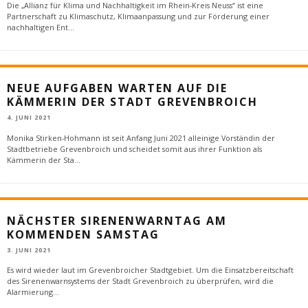
Die „Allianz für Klima und Nachhaltigkeit im Rhein-Kreis Neuss“ ist eine
Partnerschaft zu Klimaschutz, Klimaanpassung und zur Förderung einer
nachhaltigen Ent
...
NEUE AUFGABEN WARTEN AUF DIE
KÄMMERIN DER STADT GREVENBROICH
4. JUNI 2021
Monika Stirken-Hohmann ist seit Anfang Juni 2021 alleinige Vorständin der
Stadtbetriebe Grevenbroich und scheidet somit aus ihrer Funktion als
Kämmerin der Sta
...
NÄCHSTER SIRENENWARNTAG AM
KOMMENDEN SAMSTAG
3. JUNI 2021
Es wird wieder laut im Grevenbroicher Stadtgebiet. Um die Einsatzbereitschaft
des Sirenenwarnsystems der Stadt Grevenbroich zu überprüfen, wird die
Alarmierung
...