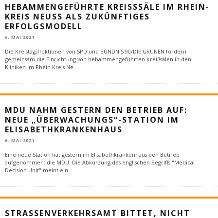
HEBAMMENGEFÜHRTE KREISSSÄLE IM RHEIN-K
REIS NEUSS ALS ZUKÜNFTIGES E
RFOLGSMODELL
6. MAI 2021
Die Kreistagsfraktionen von SPD und BÜNDNIS 90/DIE GRÜNEN fordern
gemeinsam die Einrichtung von hebammengeführten Kreißsälen in den
Kliniken im Rhein-Kreis Ne
...
MDU NAHM GESTERN DEN BETRIEB AUF:
NEUE „ÜBERWACHUNGS“-STATION IM
ELISABETHKRANKENHAUS
6. MAI 2021
Eine neue Station hat gestern im Elisabethkrankenhaus den Betrieb
aufgenommen: die MDU. Die Abkürzung des englischen Begriffs "Medical
Decision Unit" meint ein
...
STRASSENVERKEHRSAMT BITTET, NICHT B