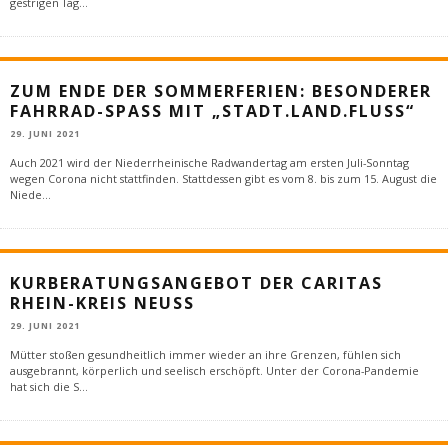
gestrigen Tag
...
ZUM ENDE DER SOMMERFERIEN: BESONDERER
FAHRRAD-SPASS MIT „STADT.LAND.FLUSS“
29. JUNI 2021
Auch 2021 wird der Niederrheinische Radwandertag am ersten Juli-Sonntag
wegen Corona nicht stattfinden. Stattdessen gibt es vom 8. bis zum 15. August die
Niede
...
KURBERATUNGSANGEBOT DER CARITAS
RHEIN-KREIS NEUSS
29. JUNI 2021
Mütter stoßen gesundheitlich immer wieder an ihre Grenzen, fühlen sich
ausgebrannt, körperlich und seelisch erschöpft. Unter der Corona-Pandemie
hat sich die S
...