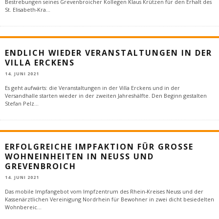
Bestrebungen seines Grevenbroicher Kollegen Klaus Krützen für den Erhalt des
St. Elisabeth-Kra
...
ENDLICH WIEDER VERANSTALTUNGEN IN DER
VILLA ERCKENS
14. JUNI 2021
Es geht aufwärts: die Veranstaltungen in der Villa Erckens und in der
Versandhalle starten wieder in der zweiten Jahreshälfte. Den Beginn gestalten
Stefan Pelz
...
ERFOLGREICHE IMPFAKTION FÜR GROSSE W
OHNEINHEITEN IN NEUSS UND G
REVENBROICH
14. JUNI 2021
Das mobile Impfangebot vom Impfzentrum des Rhein-Kreises Neuss und der
Kassenärztlichen Vereinigung Nordrhein für Bewohner in zwei dicht besiedelten
Wohnbereic
...