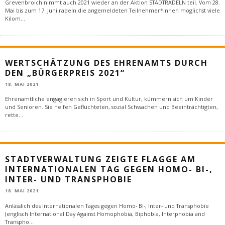
Grevenbroich nimmt auch 2021 wieder an der Aktion STADTRADELN teil. Vom 28.
Mai bis zum 17. Juni radeln die angemeldeten Teilnehmer*innen möglichst viele
Kilom
...
WERTSCHÄTZUNG DES EHRENAMTS DURCH
DEN „BÜRGERPREIS 2021“
18. MAI 2021
Ehrenamtliche engagieren sich in Sport und Kultur, kümmern sich um Kinder
und Senioren. Sie helfen Geflüchteten, sozial Schwachen und Beeinträchtigten,
rette
...
STADTVERWALTUNG ZEIGTE FLAGGE AM
INTERNATIONALEN TAG GEGEN HOMO- BI-,
INTER- UND TRANSPHOBIE
18. MAI 2021
Anlässlich des Internationalen Tages gegen Homo- Bi-, Inter- und Transphobie
(englisch International Day Against Homophobia, Biphobia, Interphobia and
Transpho
...