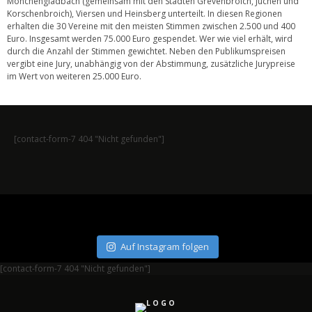
Mönchengladbach (gemeinsam mit den Städten Grevenbroich, Jüchen und
Korschenbroich), Viersen und Heinsberg unterteilt. In diesen Regionen
erhalten die 30 Vereine mit den meisten Stimmen zwischen 2.500 und 400
Euro. Insgesamt werden 75.000 Euro gespendet. Wer wie viel erhält, wird
durch die Anzahl der Stimmen gewichtet. Neben den Publikumspreisen
vergibt eine Jury, unabhängig von der Abstimmung, zusätzliche Jurypreise
im Wert von weiteren 25.000 Euro.
[contact-form-7 404 "Nicht gefunden"]
Auf Instagram folgen
[contact-form-7 404 "Nicht gefunden"]