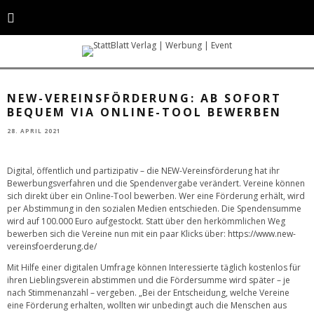
Die NEW-Vereinsförderung hat ihr Bewerbungsverfahren und die
Spendenvergabe verändert. Vereine können sich nun direkt über ein
Online-Tool bewerben. © NEW AG
NEW-VEREINSFÖRDERUNG: AB SOFORT
BEQUEM VIA ONLINE-TOOL BEWERBEN
28. APRIL 2021
Digital, öffentlich und partizipativ – die NEW-Vereinsförderung hat ihr
Bewerbungsverfahren und die Spendenvergabe verändert. Vereine können
sich direkt über ein Online-Tool bewerben. Wer eine Förderung erhält, wird
per Abstimmung in den sozialen Medien entschieden. Die Spendensumme
wird auf 100.000 Euro aufgestockt. Statt über den herkömmlichen Weg
bewerben sich die Vereine nun mit ein paar Klicks über:
https://www.new-
vereinsfoerderung.de/
Mit Hilfe einer digitalen Umfrage können Interessierte täglich kostenlos für
ihren Lieblingsverein abstimmen und die Fördersumme wird später – je
nach Stimmenanzahl – vergeben. „Bei der Entscheidung, welche Vereine
eine Förderung erhalten, wollten wir unbedingt auch die Menschen aus