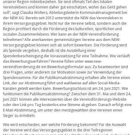
unserer Region miteinbeziehen. Sie sind oftmals Teil des lokalen
Vereinslebens und können daher gut einschätzen, wohin das Geld gehen
soll“, sagt Claudia Wolters, Abteilungsleiterin Kommunalmanagement bei
der NEW AG. Bereits seit 2012 unterstützt die NEW das Vereinsleben in
ihrem Versorgungsgebiet. Nicht nur die Vereine selbst, sondern auch die
Region profitiert durch die Förderung des kulturellen, sportlichen und
sozialen Zusammenlebens. Wer kann an der NEW-Vereinsförderung
teilnehmen? Alle anerkannten gemeinnützigen Vereine aus dem NEW-
Versorgungsgebiet können sich ab sofort bewerben. Die Förderung wird
als Spende vergeben, deshalb ist die Ausstellung einer
Spendenbescheinigung die Voraussetzung für eine Teilnahme. Wie verläuft
das Bewerbungsverfahren? Vereine füllen unter www.new-
vereinsfoerderung.de ein Bewerbungsformular aus. Zu beantworten sind
drei Fragen, unter anderem zur Motivation sowie zur Verwendung der
Spendensumme. Für die Publikumsabstimmung erhalten alle Vereine einen
Link, der zur Abstimmung führt und wahlweise auf allen Social-Media-
Kanälen geteilt werden kann. Bewerbungsschluss ist am 24. Juni 2021. Wie
funktioniert die Publikumsabstimmung? Zwischen dem 31. Mai und dem 24.
Juni 2021 können alle Interessierten über die Vereinsförderungs-Website
oder den Link pro Tag kostenlos eine Stimme abgeben. Danach erfolgt eine
E-Mail-Abstimmung, um unter den meistgewählten drei Vereinen einen
Sieger zu ermitteln.
Wie wird entschieden, wer welche Förderung bekommt? Für die Auswahl
der Vereine wird das Versorgungsgebiet in die drei Teilregionen