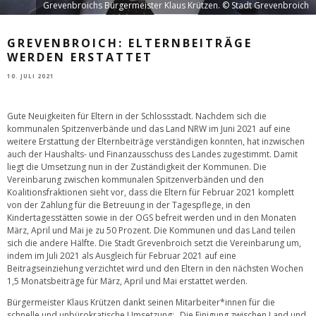
Grevenbroichs Bürgermeister Klaus Krützen. © Stadt Grevenbroich
GREVENBROICH: ELTERNBEITRÄGE
WERDEN ERSTATTET
10. JULI 2021
Gute Neuigkeiten für Eltern in der Schlossstadt. Nachdem sich die
kommunalen Spitzenverbände und das Land NRW im Juni 2021 auf eine
weitere Erstattung der Elternbeiträge verständigen konnten, hat inzwischen
auch der Haushalts- und Finanzausschuss des Landes zugestimmt. Damit
liegt die Umsetzung nun in der Zuständigkeit der Kommunen. Die
Vereinbarung zwischen kommunalen Spitzenverbänden und den
Koalitionsfraktionen sieht vor, dass die Eltern für Februar 2021 komplett
von der Zahlung für die Betreuung in der Tagespflege, in den
Kindertagesstätten sowie in der OGS befreit werden und in den Monaten
März, April und Mai je zu 50 Prozent. Die Kommunen und das Land teilen
sich die andere Hälfte. Die Stadt Grevenbroich setzt die Vereinbarung um,
indem im Juli 2021 als Ausgleich für Februar 2021 auf eine
Beitragseinziehung verzichtet wird und den Eltern in den nächsten Wochen
1,5 Monatsbeiträge für März, April und Mai erstattet werden.
Bürgermeister Klaus Krützen dankt seinen Mitarbeiter*innen für die
schnelle und unbürokratische Umsetzung: „Die Einigung zwischen Land und