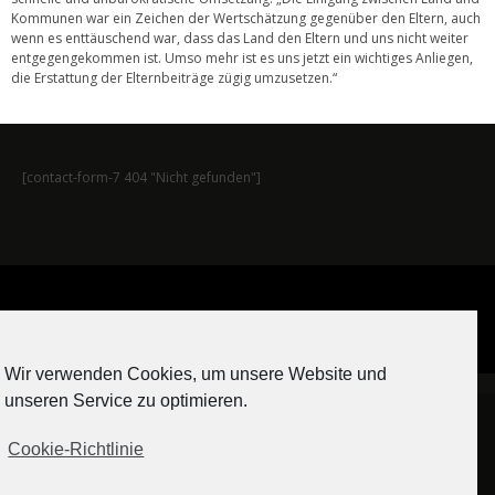
Kommunen war ein Zeichen der Wertschätzung gegenüber den Eltern, auch
wenn es enttäuschend war, dass das Land den Eltern und uns nicht weiter
entgegengekommen ist. Umso mehr ist es uns jetzt ein wichtiges Anliegen,
die Erstattung der Elternbeiträge zügig umzusetzen.“
[contact-form-7 404 "Nicht gefunden"]
Auf Instagram folgen
Wir verwenden Cookies, um unsere Website und
[contact-form-7 404 "Nicht gefunden"]
unseren Service zu optimieren.
Cookie-Richtlinie