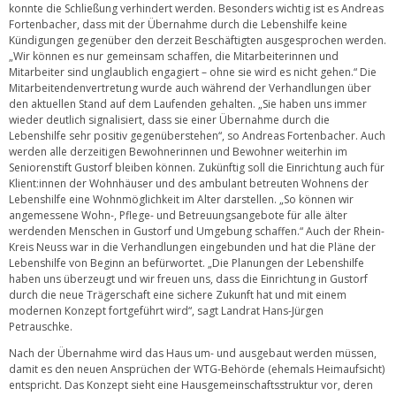
konnte die Schließung verhindert werden. Besonders wichtig ist es Andreas
Fortenbacher, dass mit der Übernahme durch die Lebenshilfe keine
Kündigungen gegenüber den derzeit Beschäftigten ausgesprochen werden.
„Wir können es nur gemeinsam schaffen, die Mitarbeiterinnen und
Mitarbeiter sind unglaublich engagiert – ohne sie wird es nicht gehen.“ Die
Mitarbeitendenvertretung wurde auch während der Verhandlungen über
den aktuellen Stand auf dem Laufenden gehalten. „Sie haben uns immer
wieder deutlich signalisiert, dass sie einer Übernahme durch die
Lebenshilfe sehr positiv gegenüberstehen“, so Andreas Fortenbacher. Auch
werden alle derzeitigen Bewohnerinnen und Bewohner weiterhin im
Seniorenstift Gustorf bleiben können. Zukünftig soll die Einrichtung auch für
Klient:innen der Wohnhäuser und des ambulant betreuten Wohnens der
Lebenshilfe eine Wohnmöglichkeit im Alter darstellen. „So können wir
angemessene Wohn-, Pflege- und Betreuungsangebote für alle älter
werdenden Menschen in Gustorf und Umgebung schaffen.“ Auch der Rhein-
Kreis Neuss war in die Verhandlungen eingebunden und hat die Pläne der
Lebenshilfe von Beginn an befürwortet. „Die Planungen der Lebenshilfe
haben uns überzeugt und wir freuen uns, dass die Einrichtung in Gustorf
durch die neue Trägerschaft eine sichere Zukunft hat und mit einem
modernen Konzept fortgeführt wird“, sagt Landrat Hans-Jürgen
Petrauschke.
Nach der Übernahme wird das Haus um- und ausgebaut werden müssen,
damit es den neuen Ansprüchen der WTG-Behörde (ehemals Heimaufsicht)
entspricht. Das Konzept sieht eine Hausgemeinschaftsstruktur vor, deren