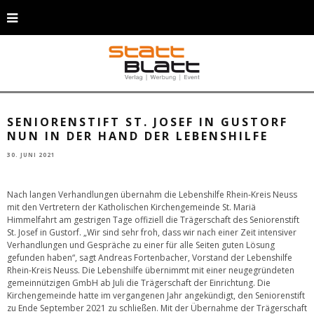
Rainer Stein, Vorsitzender Aufsichtsrat Lebenshilfe Rhein-Kreis Neuss e. V.;
Friedrich Backhausen, Vertreter Kirchenvorstand St. Mariä Himmelfahrt;
Susanne Burckart, Vertreterin Kirchenvorstand St. Mariä Himmelfahrt;
Andreas Fortenbacher, Vorstand Lebenshilfe Rhein-Kreis Neuss e. V.;
Brigitte Happekotte, Vorsitzende Mitarbeitervertretung St. Josef; André
Rasch, Einrichtungsleiter St. Josef. © Lebenshilfe Rhein-Kreis Neuss e. V.
SENIORENSTIFT ST. JOSEF IN GUSTORF
NUN IN DER HAND DER LEBENSHILFE
30. JUNI 2021
Nach langen Verhandlungen übernahm die Lebenshilfe Rhein-Kreis Neuss
mit den Vertretern der Katholischen Kirchengemeinde St. Mariä
Himmelfahrt am gestrigen Tage offiziell die Trägerschaft des Seniorenstift
St. Josef in Gustorf. „Wir sind sehr froh, dass wir nach einer Zeit intensiver
Verhandlungen und Gespräche zu einer für alle Seiten guten Lösung
gefunden haben“, sagt Andreas Fortenbacher, Vorstand der Lebenshilfe
Rhein-Kreis Neuss. Die Lebenshilfe übernimmt mit einer neugegründeten
gemeinnützigen GmbH ab Juli die Trägerschaft der Einrichtung. Die
Kirchengemeinde hatte im vergangenen Jahr angekündigt, den Seniorenstift
zu Ende September 2021 zu schließen. Mit der Übernahme der Trägerschaft