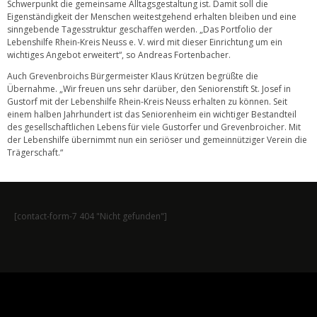
Schwerpunkt die gemeinsame Alltagsgestaltung ist. Damit soll die
Eigenständigkeit der Menschen weitestgehend erhalten bleiben und eine
sinngebende Tagesstruktur geschaffen werden. „Das Portfolio der
Lebenshilfe Rhein-Kreis Neuss e. V. wird mit dieser Einrichtung um ein
wichtiges Angebot erweitert“, so Andreas Fortenbacher.
Auch Grevenbroichs Bürgermeister Klaus Krützen begrüßte die
Übernahme. „Wir freuen uns sehr darüber, den Seniorenstift St. Josef in
Gustorf mit der Lebenshilfe Rhein-Kreis Neuss erhalten zu können. Seit
einem halben Jahrhundert ist das Seniorenheim ein wichtiger Bestandteil
des gesellschaftlichen Lebens für viele Gustorfer und Grevenbroicher. Mit
der Lebenshilfe übernimmt nun ein seriöser und gemeinnütziger Verein die
Trägerschaft.“
[contact-form-7 404 "Nicht gefunden"]