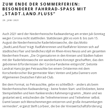
ZUM ENDE DER SOMMERFERIEN:
BESONDERER FAHRRAD-SPASS MIT „
STADT.LAND.FLUSS“
29. JUNI 2021
Auch 2021 wird der Niederrheinische Radwandertag am ersten Juli-Sonntag
wegen Corona nicht stattfinden. Stattdessen gibt es vom 8. bis zum 15.
August die Niederrheinische Raderlebniswoche, die das Motto
„Stadt.Land.Fluss“ trägt. Radfahrerinnen und Radfahrer können sich auf
städtisches Flair und ländliches Idyll im Rhein-Kreis Neuss und am gesamten
Niederrhein freuen. „Die Organisatoren in den Kreisen und Städten haben
mit der Raderlebniswoche ein wunderbares Konzept geschafften, das den
gebotenen Erfordernissen der Corona-Pandemie entspricht“, betonte
Landrat Hans-Jürgen Petrauschke bei einem Ortstermin mit dem
Korschenbroicher Bürgermeister Marc Venten und Jutta Danners vom
Allgemeinen Deutschen Fahrrad-Club.
Bei dem Format, so Petrauschke, gebe es schließlich – anders als beim
Niederrheinischen Radwandertag – keine festen Start- und Endzeiten, keine
Stempelstellen und kein flankierendes Rahmenprogramm. „Wann und wo
gestartet wird, entscheiden die Teilnehmerinnen und Teilnehmer selbst.
Damit lassen sich Menschenmengen entzerren und große Ansammlungen
vermeiden“, ergänzt Steffi Lorbeer, die bei der Kreiswirtschaftsförderung