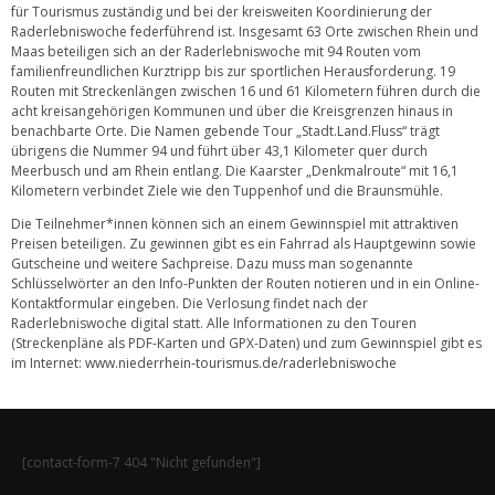
für Tourismus zuständig und bei der kreisweiten Koordinierung der
Raderlebniswoche federführend ist. Insgesamt 63 Orte zwischen Rhein und
Maas beteiligen sich an der Raderlebniswoche mit 94 Routen vom
familienfreundlichen Kurztripp bis zur sportlichen Herausforderung. 19
Routen mit Streckenlängen zwischen 16 und 61 Kilometern führen durch die
acht kreisangehörigen Kommunen und über die Kreisgrenzen hinaus in
benachbarte Orte. Die Namen gebende Tour „Stadt.Land.Fluss“ trägt
übrigens die Nummer 94 und führt über 43,1 Kilometer quer durch
Meerbusch und am Rhein entlang. Die Kaarster „Denkmalroute“ mit 16,1
Kilometern verbindet Ziele wie den Tuppenhof und die Braunsmühle.
Die Teilnehmer*innen können sich an einem Gewinnspiel mit attraktiven
Preisen beteiligen. Zu gewinnen gibt es ein Fahrrad als Hauptgewinn sowie
Gutscheine und weitere Sachpreise. Dazu muss man sogenannte
Schlüsselwörter an den Info-Punkten der Routen notieren und in ein Online-
Kontaktformular eingeben. Die Verlosung findet nach der
Raderlebniswoche digital statt. Alle Informationen zu den Touren
(Streckenpläne als PDF-Karten und GPX-Daten) und zum Gewinnspiel gibt es
im Internet:
www.niederrhein-tourismus.de/raderlebniswoche
[contact-form-7 404 "Nicht gefunden"]