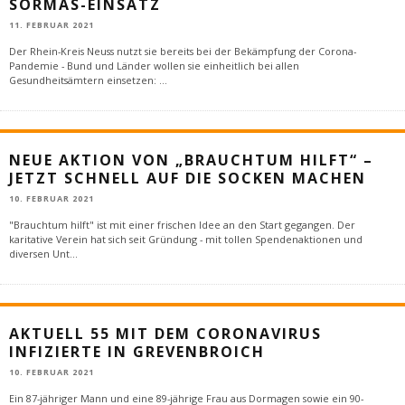
SORMAS-EINSATZ
11. FEBRUAR 2021
Der Rhein-Kreis Neuss nutzt sie bereits bei der Bekämpfung der Corona-
Pandemie - Bund und Länder wollen sie einheitlich bei allen
Gesundheitsämtern einsetzen:
...
NEUE AKTION VON „BRAUCHTUM HILFT“ –
JETZT SCHNELL AUF DIE SOCKEN MACHEN
10. FEBRUAR 2021
"Brauchtum hilft" ist mit einer frischen Idee an den Start gegangen. Der
karitative Verein hat sich seit Gründung - mit tollen Spendenaktionen und
diversen Unt
...
AKTUELL 55 MIT DEM CORONAVIRUS
INFIZIERTE IN GREVENBROICH
10. FEBRUAR 2021
Ein 87-jähriger Mann und eine 89-jährige Frau aus Dormagen sowie ein 90-