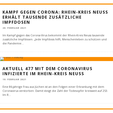
KAMPF GEGEN CORONA: RHEIN-KREIS NEUSS
ERHÄLT TAUSENDE ZUSÄTZLICHE
IMPFDOSEN
20. FEBRUAR 2021
Im Kampf gegen das Corona-Virus bekommt der Rhein-Kreis Neuss tausende
zusätzliche Impfdosen. „Jede Impfdosis hilft, Menschenleben zu schützen und
die Pandemie
...
AKTUELL 477 MIT DEM CORONAVIRUS
INFIZIERTE IM RHEIN-KREIS NEUSS
19. FEBRUAR 2021
Eine 86-jährige Frau aus Jüchen ist an den Folgen einer Erkrankung mit dem
Coronavirus verstorben. Damit steigt die Zahl der Todesopfer kreisweit auf 253.
Im R
...