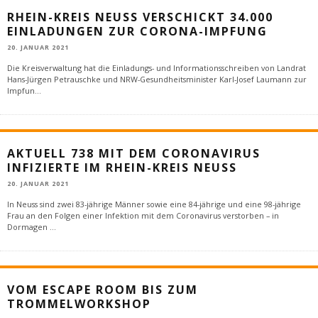
RHEIN-KREIS NEUSS VERSCHICKT 34.000
EINLADUNGEN ZUR CORONA-IMPFUNG
20. JANUAR 2021
Die Kreisverwaltung hat die Einladungs- und Informationsschreiben von Landrat
Hans-Jürgen Petrauschke und NRW-Gesundheitsminister Karl-Josef Laumann zur
Impfun
...
AKTUELL 738 MIT DEM CORONAVIRUS
INFIZIERTE IM RHEIN-KREIS NEUSS
20. JANUAR 2021
In Neuss sind zwei 83-jährige Männer sowie eine 84-jährige und eine 98-jährige
Frau an den Folgen einer Infektion mit dem Coronavirus verstorben – in
Dormagen
...
VOM ESCAPE ROOM BIS ZUM
TROMMELWORKSHOP