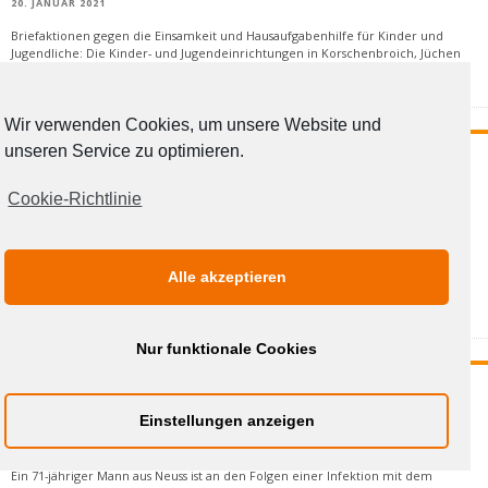
20. JANUAR 2021
Briefaktionen gegen die Einsamkeit und Hausaufgabenhilfe für Kinder und
Jugendliche: Die Kinder- und Jugendeinrichtungen in Korschenbroich, Jüchen
und Rommersk
...
Wir verwenden Cookies, um unsere Website und
unseren Service zu optimieren.
SPORTBUND RHEIN-KREIS NEUSS E. V. BIETET
DIGITALE SPORTKURSE FÜR DIE GANZE
Cookie-Richtlinie
FAMILIE AN
19. JANUAR 2021
Die Betreuung von Kindern stellt Familien aktuell vor besondere
Alle akzeptieren
Herausforderungen. Zusätzlich werden insbesondere altersgerechte
Bewegungsangebote für Kinder
...
Nur funktionale Cookies
AKTUELL 761 MIT DEM CORONAVIRUS
INFIZIERTE IM RHEIN-KREIS NEUSS
Einstellungen anzeigen
19. JANUAR 2021
Ein 71-jähriger Mann aus Neuss ist an den Folgen einer Infektion mit dem