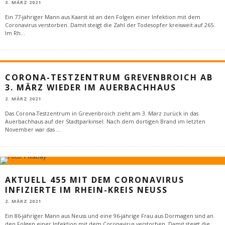
3. MÄRZ 2021
Ein 77-jähriger Mann aus Kaarst ist an den Folgen einer Infektion mit dem
Coronavirus verstorben. Damit steigt die Zahl der Todesopfer kreisweit auf 265.
Im Rh
...
CORONA-TESTZENTRUM GREVENBROICH AB
3. MÄRZ WIEDER IM AUERBACHHAUS
2. MÄRZ 2021
Das Corona-Testzentrum in Grevenbroich zieht am 3. März zurück in das
Auerbachhaus auf der Stadtparkinsel. Nach dem dortigen Brand im letzten
November war das
...
AKTUELL 455 MIT DEM CORONAVIRUS
INFIZIERTE IM RHEIN-KREIS NEUSS
2. MÄRZ 2021
Ein 86-jähriger Mann aus Neuss und eine 96-jährige Frau aus Dormagen sind an
den Folgen einer Infektion mit dem Coronavirus verstorben. Damit steigt die