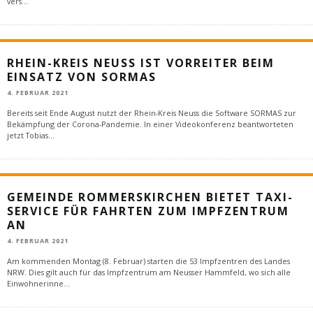
vers
...
RHEIN-KREIS NEUSS IST VORREITER BEIM
EINSATZ VON SORMAS
4. FEBRUAR 2021
Bereits seit Ende August nutzt der Rhein-Kreis Neuss die Software SORMAS zur
Bekämpfung der Corona-Pandemie. In einer Videokonferenz beantworteten
jetzt Tobias
...
GEMEINDE ROMMERSKIRCHEN BIETET TAXI-
SERVICE FÜR FAHRTEN ZUM IMPFZENTRUM
AN
4. FEBRUAR 2021
Am kommenden Montag (8. Februar) starten die 53 Impfzentren des Landes
NRW. Dies gilt auch für das Impfzentrum am Neusser Hammfeld, wo sich alle
Einwohnerinne
...