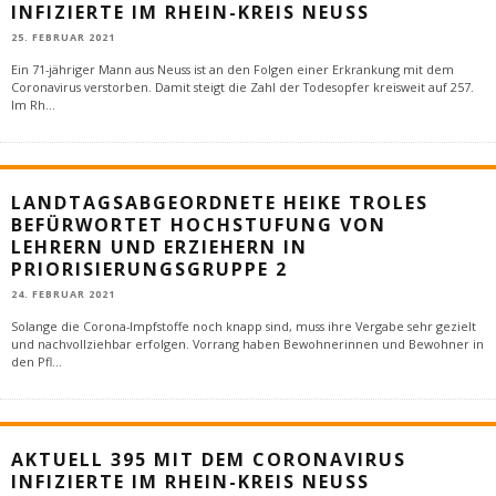
INFIZIERTE IM RHEIN-KREIS NEUSS
25. FEBRUAR 2021
Ein 71-jähriger Mann aus Neuss ist an den Folgen einer Erkrankung mit dem
Coronavirus verstorben. Damit steigt die Zahl der Todesopfer kreisweit auf 257.
Im Rh
...
LANDTAGSABGEORDNETE HEIKE TROLES
BEFÜRWORTET HOCHSTUFUNG VON
LEHRERN UND ERZIEHERN IN
PRIORISIERUNGSGRUPPE 2
24. FEBRUAR 2021
Solange die Corona-Impfstoffe noch knapp sind, muss ihre Vergabe sehr gezielt
und nachvollziehbar erfolgen. Vorrang haben Bewohnerinnen und Bewohner in
den Pfl
...
AKTUELL 395 MIT DEM CORONAVIRUS
INFIZIERTE IM RHEIN-KREIS NEUSS