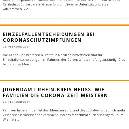
Caritashaus St. Barbara in Grevenbroich. „So eine Unterstützung ist sehr
willkommen. Vie
...
EINZELFALLENTSCHEIDUNGEN BEI
CORONASCHUTZIMPFUNGEN
26. FEBRUAR 2021
Die Kreise und kreisfreien Städte in Nordrhein-Westfalen sind für
Einzelfallentscheidungen im Rahmen der Coronaschutzimpfung zuständig. Dies
hat jetzt das Mini
...
JUGENDAMT RHEIN-KREIS NEUSS: WIE
FAMILIEN DIE CORONA-ZEIT MEISTERN
26. FEBRUAR 2021
Familien haben in den letzten Monaten aufgrund des Lockdowns deutlich mehr
Zeit als sonst miteinander verbracht und das manchmal auch auf engem Raum.
Wie hat s
...