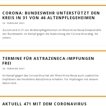
CORONA: BUNDESWEHR UNTERSTÜTZT DEN
KREIS IN 31 VON 46 ALTENPFLEGEHEIMEN
25. FEBRUAR 2021
Zurzeit sind in 31 von 46 Altenpflegeheimen im Rhein-Kreis Neuss Einsatzkräfte
der Bundeswehr im Kampf gegen die Ausbreitung des Corona-Virus tätig. Sie
unters
...
TERMINE FÜR ASTRAZENECA-IMPFUNGEN
FREI
25. FEBRUAR 2021
Im Kampf gegen das Corona-Virus hat der Rhein-Kreis Neuss auch zusätzliche
Impfdosen des Herstellers AstraZeneca erhalten. Für Impfungen mit diesem
Vakzin sind
...
AKTUELL 471 MIT DEM CORONAVIRUS