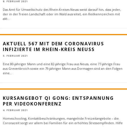
8. FEBRUAR 2021
Das Amt für Umweltschutz des Rhein-Kreises Neuss weist darauf hin, dass jeder,
der in der freien Landschaft oder im Wald ausreitet, ein Reitkennzeichen mit
akt
...
AKTUELL 567 MIT DEM CORONAVIRUS
INFIZIERTE IM RHEIN-KREIS NEUSS
5. FEBRUAR 2021
Eine 80-jähriger Mann und eine 82-jährige Frau aus Neuss, eine 77-jährige Frau
aus Grevenbroich sowie ein 79-jähriger Mann aus Dormagen sind an den Folgen
eine
...
KURSANGEBOT QI GONG: ENTSPANNUNG
PER VIDEOKONFERENZ
4. FEBRUAR 2021
Homeschooling, Kontaktbeschränkungen, mangelnde Freizeitangebote – die
Coronazeit sorgt vor allem bei Familien für ein erhöhtes Stressempfinden. Hilfe