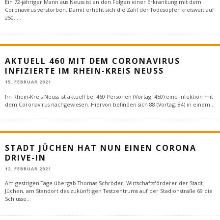
Ein 72-jähriger Mann aus Neuss ist an den Folgen einer Erkrankung mit dem
Coronavirus verstorben. Damit erhöht sich die Zahl der Todesopfer kreisweit auf
250.
...
AKTUELL 460 MIT DEM CORONAVIRUS
INFIZIERTE IM RHEIN-KREIS NEUSS
15. FEBRUAR 2021
Im Rhein-Kreis Neuss ist aktuell bei 460 Personen (Vortag: 450) eine Infektion mit
dem Coronavirus nachgewiesen. Hiervon befinden sich 88 (Vortag: 84) in einem
...
STADT JÜCHEN HAT NUN EINEN CORONA
DRIVE-IN
12. FEBRUAR 2021
Am gestrigen Tage übergab Thomas Schröder, Wirtschaftsförderer der Stadt
Jüchen, am Standort des zukünftigen Testzentrums auf der Stadionstraße 69 die
Schlüsse
...