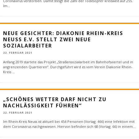
Coronavirus verstorben. Damit steigt die Zahl der Todesopfer kreisweit auf 255.
Im
...
NEUE GESICHTER: DIAKONIE RHEIN-KREIS
NEUSS E.V. STELLT ZWEI NEUE
SOZIALARBEITER
22. FEBRUAR 2021
Anfang 2019 startete das Projekt „Straßensozialarbeit im Bahnhofsviertel und in
angrenzenden Quartieren“. Durchgeführt wird es vom Verein Diakonie Rhein-
Kreis
...
„SCHÖNES WETTER DARF NICHT ZU
NACHLÄSSIGKEIT FÜHREN“
22. FEBRUAR 2021
Im Rhein-Kreis Neuss ist aktuell bei 454 Personen (Vortag: 466) eine Infektion mit
dem Coronavirus nachgewiesen. Hiervon befinden sich 68 (Vortag: 66) in einem
...