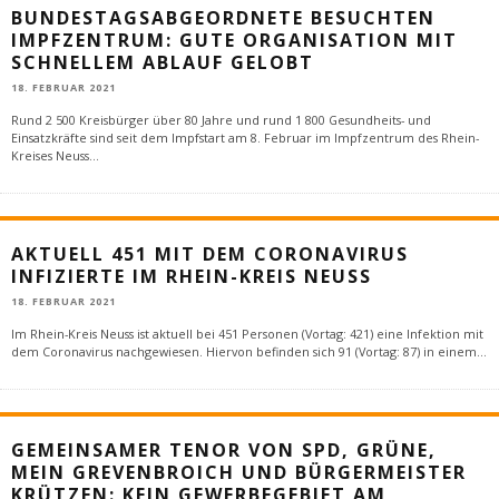
BUNDESTAGSABGEORDNETE BESUCHTEN
IMPFZENTRUM: GUTE ORGANISATION MIT
SCHNELLEM ABLAUF GELOBT
18. FEBRUAR 2021
Rund 2 500 Kreisbürger über 80 Jahre und rund 1 800 Gesundheits- und
Einsatzkräfte sind seit dem Impfstart am 8. Februar im Impfzentrum des Rhein-
Kreises Neuss
...
AKTUELL 451 MIT DEM CORONAVIRUS
INFIZIERTE IM RHEIN-KREIS NEUSS
18. FEBRUAR 2021
Im Rhein-Kreis Neuss ist aktuell bei 451 Personen (Vortag: 421) eine Infektion mit
dem Coronavirus nachgewiesen. Hiervon befinden sich 91 (Vortag: 87) in einem
...
GEMEINSAMER TENOR VON SPD, GRÜNE,
MEIN GREVENBROICH UND BÜRGERMEISTER
KRÜTZEN: KEIN GEWERBEGEBIET AM