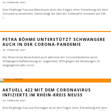
24. FEBRUAR 2021
Eine 95-jährige Frau aus Meerbusch ist an den Folgen einer Erkrankung mit dem
Coronavirus verstorben. Damit steigt die Zahl der Todesopfer kreisweit auf 256.
I
...
PETRA BÖHME UNTERSTÜTZT SCHWANGERE
AUCH IN DER CORONA-PANDEMIE
23. FEBRUAR 2021
Der Rhein-Kreis Neuss bietet auch während der Corona-Pandemie seine
Schwangerschaftsberatung an. Gegenüber 2019 gingen die Beratungen im
vergangenen Jahr zurüc
...
AKTUELL 422 MIT DEM CORONAVIRUS
INFIZIERTE IM RHEIN-KREIS NEUSS
23. FEBRUAR 2021
Eine 85-jährige Frau aus Dormagen ist an den Folgen einer Erkrankung mit dem