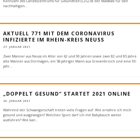
Kennzahl des Landeszentrums für Gesundheit (LZG) ist der Maßstab für den
nachhaltigen
...
AKTUELL 771 MIT DEM CORONAVIRUS
INFIZIERTE IM RHEIN-KREIS NEUSS
27. JANUAR 2021
Zwei Männer aus Neuss im Alter von 62 und 90 Jahren sowie zwei 82 und 85 Jahre
alte Männer aus Dormagen, ein 58-jähriger Mann aus Grevenbroich und eine 93-
jähr
...
„DOPPELT GESUND“ STARTET 2021 ONLINE
26. JANUAR 2021
Während der Schwangerschaft treten viele Fragen auf: Wie ernähre ich mich
gesund und ausgewogen? Welchen Sport darf ich mit Babybauch weiter
ausführen? Wie kan
...