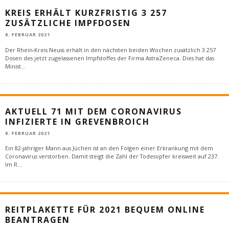
KREIS ERHÄLT KURZFRISTIG 3 257
ZUSÄTZLICHE IMPFDOSEN
8. FEBRUAR 2021
Der Rhein-Kreis Neuss erhält in den nächsten beiden Wochen zusätzlich 3 257
Dosen des jetzt zugelassenen Impfstoffes der Firma AstraZeneca. Dies hat das
Minist
...
AKTUELL 71 MIT DEM CORONAVIRUS
INFIZIERTE IN GREVENBROICH
8. FEBRUAR 2021
Ein 82-jähriger Mann aus Jüchen ist an den Folgen einer Erkrankung mit dem
Coronavirus verstorben. Damit steigt die Zahl der Todesopfer kreisweit auf 237.
Im R
...
REITPLAKETTE FÜR 2021 BEQUEM ONLINE
BEANTRAGEN