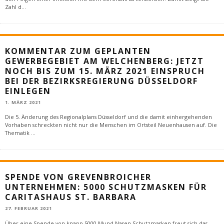
Zahl d
...
KOMMENTAR ZUM GEPLANTEN
GEWERBEGEBIET AM WELCHENBERG: JETZT
NOCH BIS ZUM 15. MÄRZ 2021 EINSPRUCH
BEI DER BEZIRKSREGIERUNG DÜSSELDORF
EINLEGEN
1. MÄRZ 2021
Die 5. Änderung des Regionalplans Düsseldorf und die damit einhergehenden
Vorhaben schreckten nicht nur die Menschen im Ortsteil Neuenhausen auf. Die
Thematik
...
SPENDE VON GREVENBROICHER
UNTERNEHMEN: 5000 SCHUTZMASKEN FÜR
CARITASHAUS ST. BARBARA
27. FEBRUAR 2021
Über eine Spende von knapp 5000 Mund-Nasen-Schutzmasken freut sich das