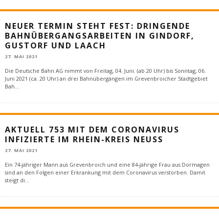
NEUER TERMIN STEHT FEST: DRINGENDE
BAHNÜBERGANGSARBEITEN IN GINDORF,
GUSTORF UND LAACH
27. MAI 2021
Die Deutsche Bahn AG nimmt von Freitag, 04. Juni. (ab 20 Uhr) bis Sonntag, 06.
Juni 2021 (ca. 20 Uhr) an drei Bahnübergängen im Grevenbroicher Stadtgebiet
Bah
...
AKTUELL 753 MIT DEM CORONAVIRUS
INFIZIERTE IM RHEIN-KREIS NEUSS
27. MAI 2021
Ein 74-jähriger Mann aus Grevenbroich und eine 84-jährige Frau aus Dormagen
sind an den Folgen einer Erkrankung mit dem Coronavirus verstorben. Damit
steigt di
...