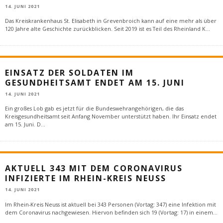
14. JUNI 2021
Das Kreiskrankenhaus St. Elisabeth in Grevenbroich kann auf eine mehr als über
120 Jahre alte Geschichte zurückblicken. Seit 2019 ist es Teil des Rheinland K
...
EINSATZ DER SOLDATEN IM
GESUNDHEITSAMT ENDET AM 15. JUNI
14. JUNI 2021
Ein großes Lob gab es jetzt für die Bundeswehrangehörigen, die das
Kreisgesundheitsamt seit Anfang November unterstützt haben. Ihr Einsatz endet
am 15. Juni. D
...
AKTUELL 343 MIT DEM CORONAVIRUS
INFIZIERTE IM RHEIN-KREIS NEUSS
14. JUNI 2021
Im Rhein-Kreis Neuss ist aktuell bei 343 Personen (Vortag: 347) eine Infektion mit
dem Coronavirus nachgewiesen. Hiervon befinden sich 19 (Vortag: 17) in einem
...