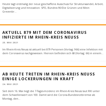
Heute tagt erstmalig der neue geschaffene Ausschuss für Strukturwandel, Arbeit,
Digitalisierung und Innovation. SPD, Bündnis 90/Die Grünen und Mein
Grevenbr
...
AKTUELL 879 MIT DEM CORONAVIRUS
INFIZIERTE IM RHEIN-KREIS NEUSS
25. MAI 2021
Im Rhein-Kreis Neuss ist aktuell bei 879 Personen (Vortag: 966) eine Infektion mit
dem Coronavirus nachgewiesen. Hiervon befinden sich 68 (Vortag: 66) in einem
...
AB HEUTE TRETEN IM RHEIN-KREIS NEUSS
EINIGE LOCKERUNGEN IN KRAFT
24. MAI 2021
Seit dem 16. Mai liegt die 7-Tages-Inzidenz im Rhein-Kreis Neuss laut RKI unter
dem Schwellenwert von 100. Damit wird die Corona-Bundesnotbremse ab
Montag, den
...