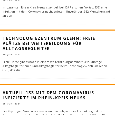
Im gesamten Rhein-Kreis Neuss ist aktuell bei 129 Personen (Vortag: 132) eine
Infektion mit dem Coronavirus nachgewiesen. Unverändert 352 Menschen sind
an den
...
TECHNOLOGIEZENTRUM GLEHN: FREIE
PLÄTZE BEI WEITERBILDUNG FÜR
ALLTAGSBEGLEITER
26. JUNI 2021
Freie Plätze gibt es noch in einem Weiterbildungsseminar für zukünftige
Alltagsbegleiterinnen und Alltagsbegleiter beim Technologie-Zentrum Glehn
(TZG) des Rhe
...
AKTUELL 133 MIT DEM CORONAVIRUS
INFIZIERTE IM RHEIN-KREIS NEUSS
25. JUNI 2021
Ein 79-jähriger Mann aus Neuss ist an den Folgen einer Erkrankung mit dem