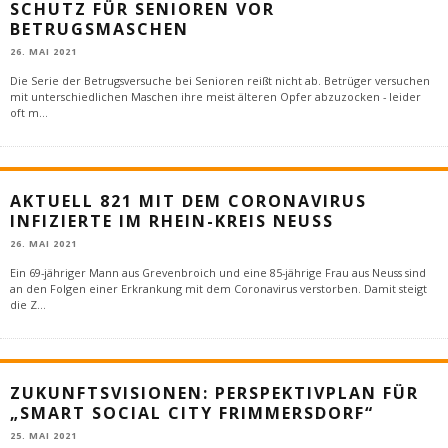
SCHUTZ FÜR SENIOREN VOR
BETRUGSMASCHEN
26. MAI 2021
Die Serie der Betrugsversuche bei Senioren reißt nicht ab. Betrüger versuchen
mit unterschiedlichen Maschen ihre meist älteren Opfer abzuzocken - leider
oft m
...
AKTUELL 821 MIT DEM CORONAVIRUS
INFIZIERTE IM RHEIN-KREIS NEUSS
26. MAI 2021
Ein 69-jähriger Mann aus Grevenbroich und eine 85-jährige Frau aus Neuss sind
an den Folgen einer Erkrankung mit dem Coronavirus verstorben. Damit steigt
die Z
...
ZUKUNFTSVISIONEN: PERSPEKTIVPLAN FÜR
„SMART SOCIAL CITY FRIMMERSDORF“
25. MAI 2021