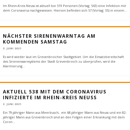
Im Rhein-Kreis Neuss ist aktuell bei 519 Personen (Vortag: 543) eine Infektion mit
dem Coronavirus nachgewiesen. Hiervon befinden sich 57 (Vortag: 55) in einem
...
NÄCHSTER SIRENENWARNTAG AM
KOMMENDEN SAMSTAG
3. JUNI 2021
Es wird wieder laut im Grevenbroicher Stadtgebiet. Um die Einsatzbereitschaft
des Sirenenwarnsystems der Stadt Grevenbroich zu überprüfen, wird die
Alarmierung
...
AKTUELL 538 MIT DEM CORONAVIRUS
INFIZIERTE IM RHEIN-KREIS NEUSS
2. JUNI 2021
Ein 79-jähriger Mann aus Meerbusch, ein 68-jähriger Mann aus Neuss und ein 82-
jähriger Mann aus Grevenbroich sind an den Folgen einer Erkrankung mit dem
Coron
...