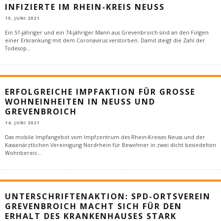
INFIZIERTE IM RHEIN-KREIS NEUSS
15. JUNI 2021
Ein 51-jähriger und ein 74-jähriger Mann aus Grevenbroich sind an den Folgen
einer Erkrankung mit dem Coronavirus verstorben. Damit steigt die Zahl der
Todesop
...
ERFOLGREICHE IMPFAKTION FÜR GROSSE W
OHNEINHEITEN IN NEUSS UND G
REVENBROICH
14. JUNI 2021
Das mobile Impfangebot vom Impfzentrum des Rhein-Kreises Neuss und der
Kassenärztlichen Vereinigung Nordrhein für Bewohner in zwei dicht besiedelten
Wohnbereic
...
UNTERSCHRIFTENAKTION: SPD-ORTSVEREIN
GREVENBROICH MACHT SICH FÜR DEN
ERHALT DES KRANKENHAUSES STARK