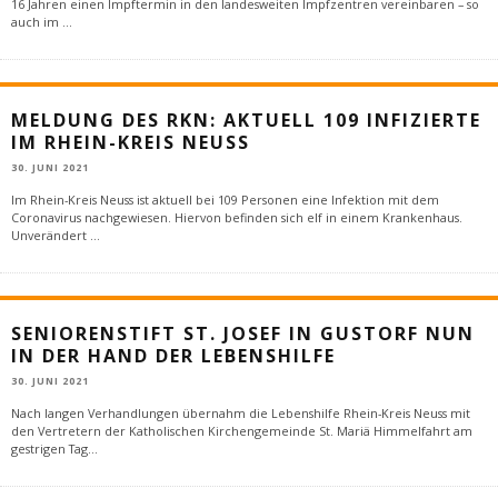
16 Jahren einen Impftermin in den landesweiten Impfzentren vereinbaren – so
auch im
...
MELDUNG DES RKN: AKTUELL 109 INFIZIERTE
IM RHEIN-KREIS NEUSS
30. JUNI 2021
Im Rhein-Kreis Neuss ist aktuell bei 109 Personen eine Infektion mit dem
Coronavirus nachgewiesen. Hiervon befinden sich elf in einem Krankenhaus.
Unverändert
...
SENIORENSTIFT ST. JOSEF IN GUSTORF NUN
IN DER HAND DER LEBENSHILFE
30. JUNI 2021
Nach langen Verhandlungen übernahm die Lebenshilfe Rhein-Kreis Neuss mit
den Vertretern der Katholischen Kirchengemeinde St. Mariä Himmelfahrt am
gestrigen Tag
...