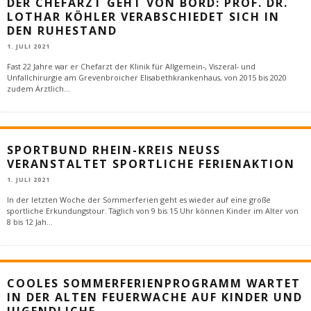
DER CHEFARZT GEHT VON BORD: PROF. DR.
LOTHAR KÖHLER VERABSCHIEDET SICH IN
DEN RUHESTAND
1. JULI 2021
Fast 22 Jahre war er Chefarzt der Klinik für Allgemein-, Viszeral- und
Unfallchirurgie am Grevenbroicher Elisabethkrankenhaus, von 2015 bis 2020
zudem Ärztlich
...
SPORTBUND RHEIN-KREIS NEUSS
VERANSTALTET SPORTLICHE FERIENAKTION
1. JULI 2021
In der letzten Woche der Sommerferien geht es wieder auf eine große
sportliche Erkundungstour. Täglich von 9 bis 15 Uhr können Kinder im Alter von
8 bis 12 Jah
...
COOLES SOMMERFERIENPROGRAMM WARTET
IN DER ALTEN FEUERWACHE AUF KINDER UND
JUGENDLICHE