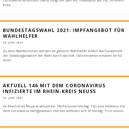
Coronavirus verstorben. Damit steigt die Zahl der Todesopfer auf 352. Im Rhein-
Kreis
...
BUNDESTAGSWAHL 2021: IMPFANGEBOT FÜR
WAHLHELFER
24. JUNI 2021
Zu allen Wahlterminen werden sie gesucht: Wahlhelfer bilden das Fundament
der Selbstorganisation der Wahl durch das Volk. Üblicherweise erhalten sie für
ihren
...
AKTUELL 146 MIT DEM CORONAVIRUS
INFIZIERTE IM RHEIN-KREIS NEUSS
23. JUNI 2021
Im Rhein-Kreis Neuss ist aktuell bei 146 Personen (Vortag: 152) eine Infektion mit
dem Coronavirus nachgewiesen. Hiervon befinden sich 10 (Vortag: 11) in einem
...