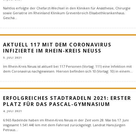
Nahtlos erfolgte der Chefarzt-Wechsel in den Kliniken für Anästhesie, Chirurgie
sowie Geriatrie im Rheinland Klinikum Grevenbroich Elisabethkrankenhaus.
Geschä
...
AKTUELL 117 MIT DEM CORONAVIRUS
INFIZIERTE IM RHEIN-KREIS NEUSS
5. JULI 2021
Im Rhein-Kreis Neuss ist aktuell bei 117 Personen (Vortag: 111) eine Infektion mit
dem Coronavirus nachgewiesen. Hiervon befinden sich 10 (Vortag: 10) in einem
...
ERFOLGREICHES STADTRADELN 2021: ERSTER
PLATZ FÜR DAS PASCAL-GYMNASIUM
4. JULI 2021
6.965 Radelnde haben im Rhein-Kreis Neuss in der Zeit vom 28. Mai bis 17. Juni
insgesamt 1.541.440 km mit dem Fahrrad zurückgelegt. Landrat Hans-Jürgen
Petraus
...