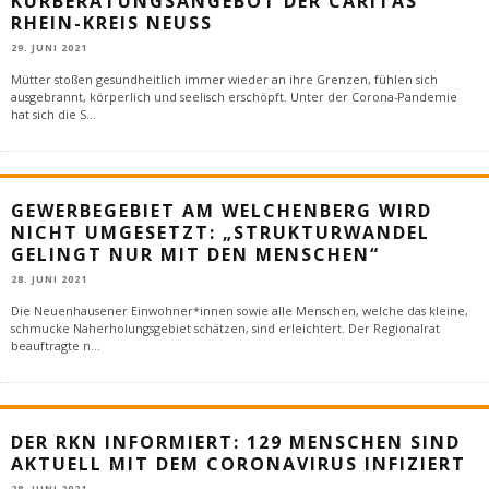
KURBERATUNGSANGEBOT DER CARITAS
RHEIN-KREIS NEUSS
29. JUNI 2021
Mütter stoßen gesundheitlich immer wieder an ihre Grenzen, fühlen sich
ausgebrannt, körperlich und seelisch erschöpft. Unter der Corona-Pandemie
hat sich die S
...
GEWERBEGEBIET AM WELCHENBERG WIRD
NICHT UMGESETZT: „STRUKTURWANDEL
GELINGT NUR MIT DEN MENSCHEN“
28. JUNI 2021
Die Neuenhausener Einwohner*innen sowie alle Menschen, welche das kleine,
schmucke Naherholungsgebiet schätzen, sind erleichtert. Der Regionalrat
beauftragte n
...
DER RKN INFORMIERT: 129 MENSCHEN SIND
AKTUELL MIT DEM CORONAVIRUS INFIZIERT
28. JUNI 2021