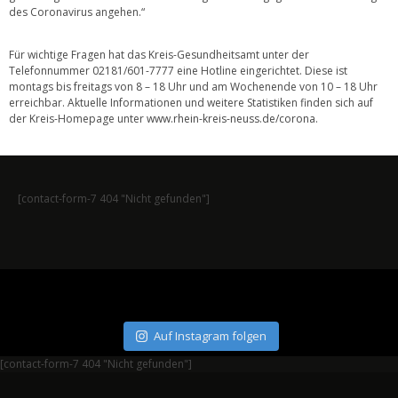
des Coronavirus angehen.“
Für wichtige Fragen hat das Kreis-Gesundheitsamt unter der
Telefonnummer 02181/601-7777 eine Hotline eingerichtet. Diese ist
montags bis freitags von 8 – 18 Uhr und am Wochenende von 10 – 18 Uhr
erreichbar. Aktuelle Informationen und weitere Statistiken finden sich auf
der Kreis-Homepage unter
www.rhein-kreis-neuss.de/corona
.
[contact-form-7 404 "Nicht gefunden"]
Auf Instagram folgen
[contact-form-7 404 "Nicht gefunden"]