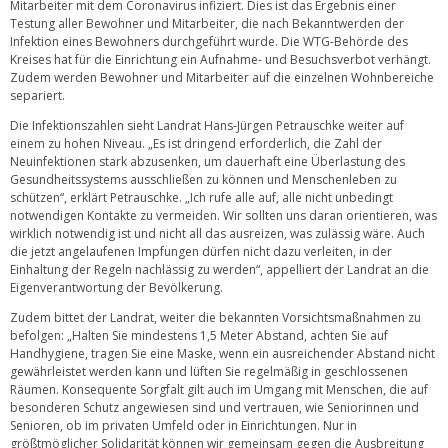
Mitarbeiter mit dem Coronavirus infiziert. Dies ist das Ergebnis einer
Testung aller Bewohner und Mitarbeiter, die nach Bekanntwerden der
Infektion eines Bewohners durchgeführt wurde. Die WTG-Behörde des
Kreises hat für die Einrichtung ein Aufnahme- und Besuchsverbot verhängt.
Zudem werden Bewohner und Mitarbeiter auf die einzelnen Wohnbereiche
separiert.
Die Infektionszahlen sieht Landrat Hans-Jürgen Petrauschke weiter auf
einem zu hohen Niveau. „Es ist dringend erforderlich, die Zahl der
Neuinfektionen stark abzusenken, um dauerhaft eine Überlastung des
Gesundheitssystems ausschließen zu können und Menschenleben zu
schützen“, erklärt Petrauschke. „Ich rufe alle auf, alle nicht unbedingt
notwendigen Kontakte zu vermeiden. Wir sollten uns daran orientieren, was
wirklich notwendig ist und nicht all das ausreizen, was zulässig wäre. Auch
die jetzt angelaufenen Impfungen dürfen nicht dazu verleiten, in der
Einhaltung der Regeln nachlässig zu werden“, appelliert der Landrat an die
Eigenverantwortung der Bevölkerung.
Zudem bittet der Landrat, weiter die bekannten Vorsichtsmaßnahmen zu
befolgen: „Halten Sie mindestens 1,5 Meter Abstand, achten Sie auf
Handhygiene, tragen Sie eine Maske, wenn ein ausreichender Abstand nicht
gewährleistet werden kann und lüften Sie regelmäßig in geschlossenen
Räumen. Konsequente Sorgfalt gilt auch im Umgang mit Menschen, die auf
besonderen Schutz angewiesen sind und vertrauen, wie Seniorinnen und
Senioren, ob im privaten Umfeld oder in Einrichtungen. Nur in
größtmöglicher Solidarität können wir gemeinsam gegen die Ausbreitung