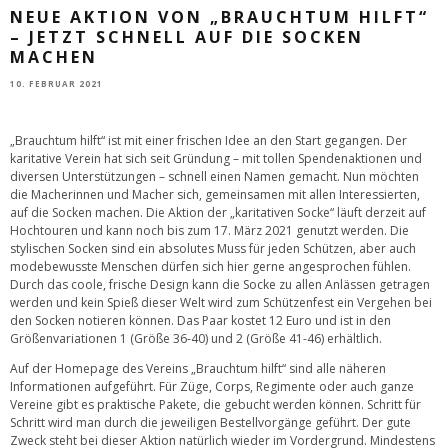
NEUE AKTION VON „BRAUCHTUM HILFT“
– JETZT SCHNELL AUF DIE SOCKEN
MACHEN
10. FEBRUAR 2021
„Brauchtum hilft“ ist mit einer frischen Idee an den Start gegangen. Der
karitative Verein hat sich seit Gründung – mit tollen Spendenaktionen und
diversen Unterstützungen – schnell einen Namen gemacht. Nun möchten
die Macherinnen und Macher sich, gemeinsamen mit allen Interessierten,
auf die Socken machen. Die Aktion der „karitativen Socke“ läuft derzeit auf
Hochtouren und kann noch bis zum 17. März 2021 genutzt werden. Die
stylischen Socken sind ein absolutes Muss für jeden Schützen, aber auch
modebewusste Menschen dürfen sich hier gerne angesprochen fühlen.
Durch das coole, frische Design kann die Socke zu allen Anlässen getragen
werden und kein Spieß dieser Welt wird zum Schützenfest ein Vergehen bei
den Socken notieren können. Das Paar kostet 12 Euro und ist in den
Größenvariationen 1 (Größe 36-40) und 2 (Größe 41-46) erhältlich.
Auf der Homepage des Vereins „Brauchtum hilft“ sind alle näheren
Informationen aufgeführt. Für Züge, Corps, Regimente oder auch ganze
Vereine gibt es praktische Pakete, die gebucht werden können. Schritt für
Schritt wird man durch die jeweiligen Bestellvorgänge geführt. Der gute
Zweck steht bei dieser Aktion natürlich wieder im Vordergrund. Mindestens