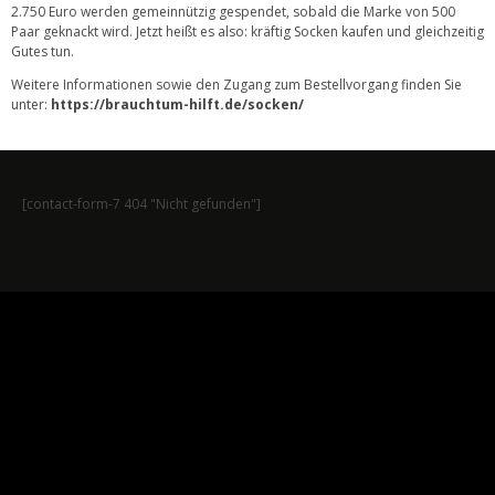
2.750 Euro werden gemeinnützig gespendet, sobald die Marke von 500
Paar geknackt wird. Jetzt heißt es also: kräftig Socken kaufen und gleichzeitig
Gutes tun.
Weitere Informationen sowie den Zugang zum Bestellvorgang finden Sie
unter:
https://brauchtum-hilft.de/socken/
[contact-form-7 404 "Nicht gefunden"]