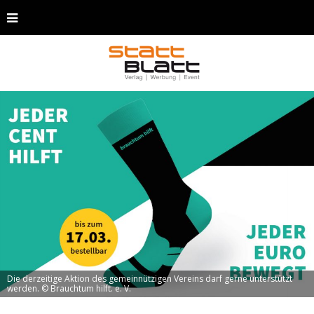
Die derzeitige Aktion des gemeinnützigen Vereins darf gerne unterstützt
werden. © Brauchtum hilft. e. V.