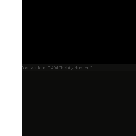
[contact-form-7 404 "Nicht gefunden"]