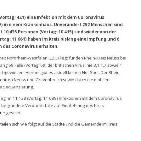
(Vortag: 421) eine Infektion mit dem Coronavirus
87) in einem Krankenhaus. Unverändert 252 Menschen sind
t 10 435 Personen (Vortag: 10 415) sind wieder von der
tag: 11 661) haben im Kreis bislang eine Impfung und 6
n das Coronavirus erhalten.
t Nordrhein-Westfalen (LZG) liegt für den Rhein-Kreis Neuss bei
ng 69 Fälle (Vortag: 69) der britischen Viruslinie B.1.1.7 sowie 1
nachgewiesen. Hierbei gibt es aktuell keinen Hot-Spot. Der Rhein-
stzentren Neuss und Grevenbroich sowie durch die mobilen
re Sequenzierung.
eginn 11 138 (Vortag: 11 088) Infektionen mit dem Coronavirus
als begründete Verdachtsfälle auf Empfehlung des Kreis-
ne gesetzt.
eilen sich wie folgt auf die Städte und die Gemeinde im Kreis: