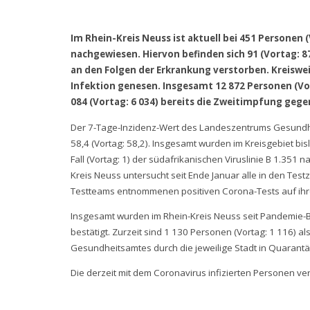
Im Rhein-Kreis Neuss ist aktuell bei 451 Personen 
nachgewiesen. Hiervon befinden sich 91 (Vortag: 
an den Folgen der Erkrankung verstorben. Kreiswei
Infektion genesen. Insgesamt 12 872 Personen (Vor
084 (Vortag: 6 034) bereits die Zweitimpfung gege
Der 7-Tage-Inzidenz-Wert des Landeszentrums Gesundhei
58,4 (Vortag: 58,2). Insgesamt wurden im Kreisgebiet bisla
Fall (Vortag: 1) der südafrikanischen Viruslinie B 1.351 
Kreis Neuss untersucht seit Ende Januar alle in den Te
Testteams entnommenen positiven Corona-Tests auf ih
Insgesamt wurden im Rhein-Kreis Neuss seit Pandemie-B
bestätigt. Zurzeit sind 1 130 Personen (Vortag: 1 116) 
Gesundheitsamtes durch die jeweilige Stadt in Quarantä
Die derzeit mit dem Coronavirus infizierten Personen vert