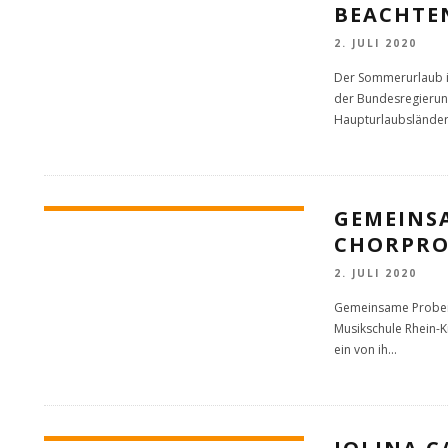
BEACHTE
2. JULI 2020
Der Sommerurlaub i
der Bundesregierung
Haupturlaubslände
GEMEINS
CHORPRO
2. JULI 2020
Gemeinsame Proben s
Musikschule Rhein-K
ein von ih
...