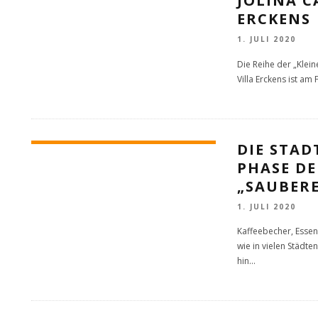
JOLINA C
ERCKENS
1. JULI 2020
Die Reihe der „Klein
Villa Erckens ist am 
DIE STAD
PHASE D
„SAUBER
1. JULI 2020
Kaffeebecher, Esse
wie in vielen Städt
hin
...