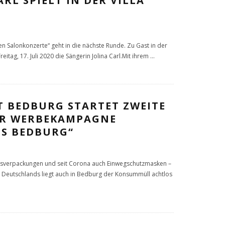
ARL SPIELT IN DER VILLA
en Salonkonzerte“ geht in die nächste Runde. Zu Gast in der
Freitag, 17. Juli 2020 die Sängerin Jolina Carl.Mit ihrem
...
T BEDBURG STARTET ZWEITE
ER WERBEKAMPAGNE
ES BEDBURG“
nsverpackungen und seit Corona auch Einwegschutzmasken –
en Deutschlands liegt auch in Bedburg der Konsummüll achtlos