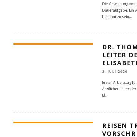
Die Gewinnung von Fa
Daueraufgabe. Ein wi
bekannt zu sein
...
DR. THOM
LEITER 
ELISABE
2. JULI 2020
Erster Arbeitstag fü
Ärztlicher Leiter d
El
...
REISEN T
VORSCHRI