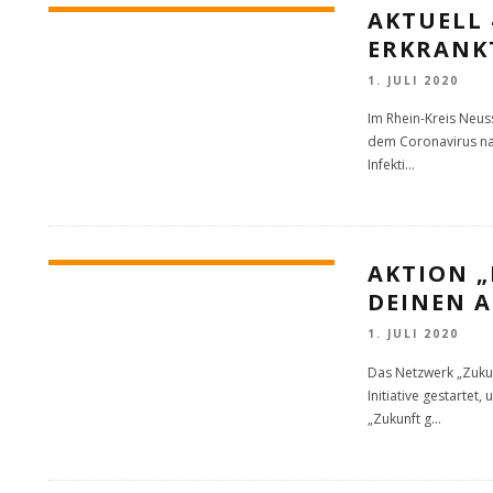
AKTUELL
ERKRANKT
1. JULI 2020
Im Rhein-Kreis Neuss
dem Coronavirus na
Infekti
...
AKTION „
DEINEN 
1. JULI 2020
Das Netzwerk „Zukun
Initiative gestarte
„Zukunft g
...