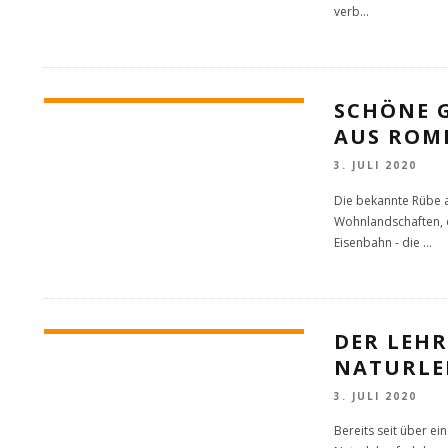
verb
...
SCHÖNE G
US ROMM
3. JULI 2020
Die bekannte Rübe 
Wohnlandschaften, d
Eisenbahn - die
...
DER LEHR
NATURLE
3. JULI 2020
Bereits seit über e