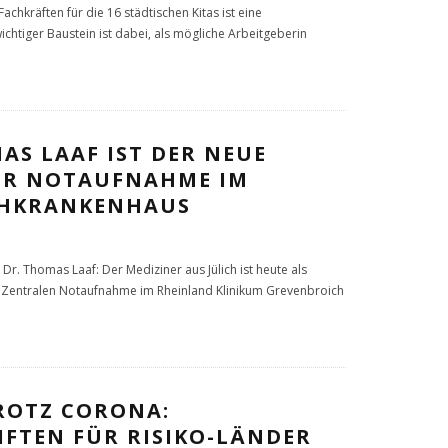
chkräften für die 16 städtischen Kitas ist eine
chtiger Baustein ist dabei, als mögliche Arbeitgeberin
AS LAAF IST DER NEUE
DER NOTAUFNAHME IM
THKRANKENHAUS
r Dr. Thomas Laaf: Der Mediziner aus Jülich ist heute als
er Zentralen Notaufnahme im Rheinland Klinikum Grevenbroich
ROTZ CORONA:
FTEN FÜR RISIKO-LÄNDER