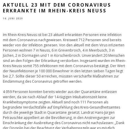
AKTUELL 23 MIT DEM CORONAVIRUS
ERKRANKTE IM RHEIN-KREIS NEUSS
16. JUNI 2020
Im Rhein-Kreis Neuss ist bei 23 aktuell erkrankten Personen eine Infektion
mit dem Coronavirus nachgewiesen. Kreisweit 712 Personen sind bereits
wieder von der Infektion genesen. Von den aktuell mit dem Virus infizierten
Personen wohnen 7 in Neuss, 6 in Grevenbroich, 4 in Meerbusch, 3 in
Jüchen, 2 in Dormagen und 1 in Korschenbroich. Unverändert 20 Menschen
sind an den Folgen der Erkrankung verstorben. Insgesamt wurden im Rhein-
Kreis Neuss somit 755 Infektionen mit dem Coronavirus bestätigt. Der Wert
der Neuinfektionen je 100 000 Einwohner in den letzten sieben Tagen liegt
bei 2,7. Sollte dieser 50 erreichen, müssten verschärfte Maßnahmen zur
Eindämmung des Coronavirus getroffen werden.
4 059 Personen konnten bereits wieder aus der Quarantäne entlassen
werden, da sie nach Ablauf der 14-tägigen Inkubationszeit keine
Krankheitssymptome zeigten. Aktuell sind noch 111 Personen als
begründete Verdachtsfälle auf Empfehlung des Kreis-Gesundheitsamtes
durch die jeweilige Stadt in Quarantäne gesetzt. Landrat Hans-Jürgen
Petrauschke appelliert an die Bevölkerung, in den Anstrengungen zur
Einschränkung der Ausbreitung des Coronavirus nicht nachzulassen: „Dank
der Disziplin bei der Beachtung der Verhaltensregeln war es möglich,