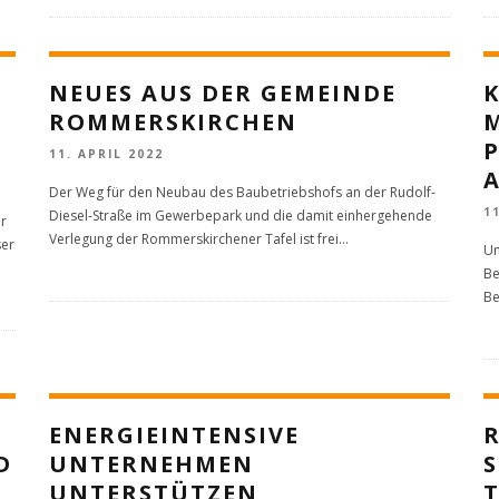
NEUES AUS DER GEMEINDE
K
ROMMERSKIRCHEN
H
P
11. APRIL 2022
Der Weg für den Neubau des Baubetriebshofs an der Rudolf-
1
Diesel-Straße im Gewerbepark und die damit einhergehende
er
Verlegung der Rommerskirchener Tafel ist frei
...
ser
Um
Be
Be
ENERGIEINTENSIVE
R
D
UNTERNEHMEN
S
UNTERSTÜTZEN