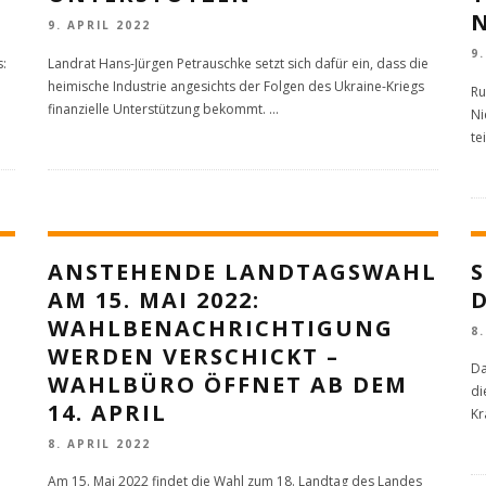
9. APRIL 2022
9
s:
Landrat Hans-Jürgen Petrauschke setzt sich dafür ein, dass die
heimische Industrie angesichts der Folgen des Ukraine-Kriegs
Ru
finanzielle Unterstützung bekommt.
...
Ni
te
ANSTEHENDE LANDTAGSWAHL
S
AM 15. MAI 2022:
WAHLBENACHRICHTIGUNG
8
WERDEN VERSCHICKT –
Da
WAHLBÜRO ÖFFNET AB DEM
di
14. APRIL
Kr
8. APRIL 2022
Am 15. Mai 2022 findet die Wahl zum 18. Landtag des Landes