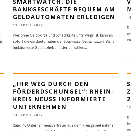
N
SMARTWATCH: DIE
BANKGESCHÄFTE BEQUEM AM
GELDAUTOMATEN ERLEDIGEN
1
19. APRIL 2022
Di
de
s
Wer ohne Geldbörse und Scheckkarte unterwegs ist, kann ab
im
ht
sofort die Geldautomaten der Sparkasse Neuss nutzen. Bisher
funktionierte Geld abheben oder einzahlen
...
„IHR WEG DURCH DEN
FÖRDERDSCHUNGEL“: RHEIN-
Z
KREIS NEUSS INFORMIERTE
2
UNTERNEHMEN
1
14. APRIL 2022
De
be
Rund 40 Unternehmensvertreter aus dem Kreisgebiet nahmen
Ve