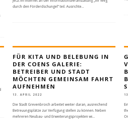
jetzt im Internet an der Informationsveranstaltung „Ihr Weg
durch den Förderdschungel“ teil. Ausrichte
...
s
FÜR KITA UND BELEBUNG IN
DER COENS GALERIE:
BETREIBER UND STADT
MÖCHTEN GEMEINSAM FAHRT
AUFNEHMEN
d
13. APRIL 2022
1
Die Stadt Grevenbroich arbeitet weiter daran, ausreichend
Ei
Betreuungsplätze zur Verfügung stellen zu können. Neben
th
mehreren Neubau- und Erweiterungsprojekten wi
...
Or