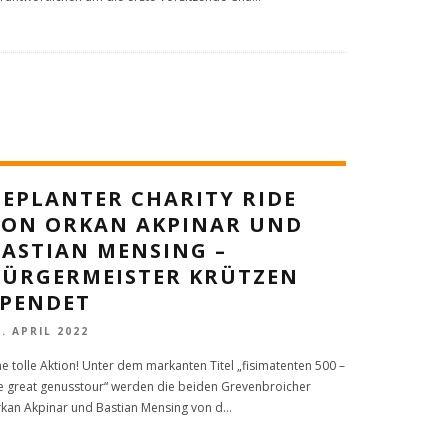
GEPLANTER CHARITY RIDE
VON ORKAN AKPINAR UND
BASTIAN MENSING –
BÜRGERMEISTER KRÜTZEN
SPENDET
3. APRIL 2022
ne tolle Aktion! Unter dem markanten Titel „fisimatenten 500 –
e great genusstour“ werden die beiden Grevenbroicher
kan Akpinar und Bastian Mensing von d
...