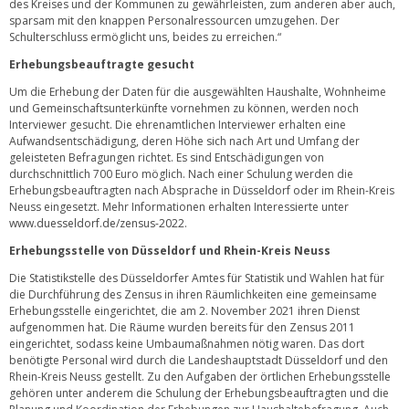
des Kreises und der Kommunen zu gewährleisten, zum anderen aber auch,
sparsam mit den knappen Personalressourcen umzugehen. Der
Schulterschluss ermöglicht uns, beides zu erreichen.“
Erhebungsbeauftragte gesucht
Um die Erhebung der Daten für die ausgewählten Haushalte, Wohnheime
und Gemeinschaftsunterkünfte vornehmen zu können, werden noch
Interviewer gesucht. Die ehrenamtlichen Interviewer erhalten eine
Aufwandsentschädigung, deren Höhe sich nach Art und Umfang der
geleisteten Befragungen richtet. Es sind Entschädigungen von
durchschnittlich 700 Euro möglich. Nach einer Schulung werden die
Erhebungsbeauftragten nach Absprache in Düsseldorf oder im Rhein-Kreis
Neuss eingesetzt. Mehr Informationen erhalten Interessierte unter
www.duesseldorf.de/zensus-2022
.
Erhebungsstelle von Düsseldorf und Rhein-Kreis Neuss
Die Statistikstelle des Düsseldorfer Amtes für Statistik und Wahlen hat für
die Durchführung des Zensus in ihren Räumlichkeiten eine gemeinsame
Erhebungsstelle eingerichtet, die am 2. November 2021 ihren Dienst
aufgenommen hat. Die Räume wurden bereits für den Zensus 2011
eingerichtet, sodass keine Umbaumaßnahmen nötig waren. Das dort
benötigte Personal wird durch die Landeshauptstadt Düsseldorf und den
Rhein-Kreis Neuss gestellt. Zu den Aufgaben der örtlichen Erhebungsstelle
gehören unter anderem die Schulung der Erhebungsbeauftragten und die