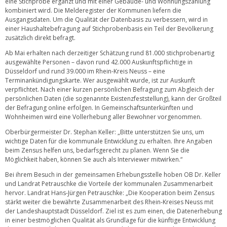
eine Stichprobe ergänzt und mit einer Gebäude- und Wohnungszählung
kombiniert wird. Die Melderegister der Kommunen liefern die
Ausgangsdaten. Um die Qualität der Datenbasis zu verbessern, wird in
einer Haushaltebefragung auf Stichprobenbasis ein Teil der Bevölkerung
zusätzlich direkt befragt.
Ab Mai erhalten nach derzeitiger Schätzung rund 81.000 stichprobenartig
ausgewählte Personen – davon rund 42.000 Auskunftspflichtige in
Düsseldorf und rund 39.000 im Rhein-Kreis Neuss – eine
Terminankündigungskarte. Wer ausgewählt wurde, ist zur Auskunft
verpflichtet. Nach einer kurzen persönlichen Befragung zum Abgleich der
persönlichen Daten (die sogenannte Existenzfeststellung), kann der Großteil
der Befragung online erfolgen. In Gemeinschaftsunterkünften und
Wohnheimen wird eine Vollerhebung aller Bewohner vorgenommen.
Oberbürgermeister Dr. Stephan Keller: „Bitte unterstützen Sie uns, um
wichtige Daten für die kommunale Entwicklung zu erhalten. Ihre Angaben
beim Zensus helfen uns, bedarfsgerecht zu planen. Wenn Sie die
Möglichkeit haben, können Sie auch als Interviewer mitwirken.“
Bei ihrem Besuch in der gemeinsamen Erhebungsstelle hoben OB Dr. Keller
und Landrat Petrauschke die Vorteile der kommunalen Zusammenarbeit
hervor. Landrat Hans-Jürgen Petrauschke: „Die Kooperation beim Zensus
stärkt weiter die bewährte Zusammenarbeit des Rhein-Kreises Neuss mit
der Landeshauptstadt Düsseldorf. Ziel ist es zum einen, die Datenerhebung
in einer bestmöglichen Qualität als Grundlage für die künftige Entwicklung