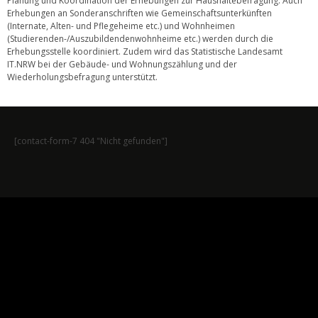
Planung und Koordination der Erhebungen zur Haushaltebefragung. Auch
Erhebungen an Sonderanschriften wie Gemeinschaftsunterkünften
(Internate, Alten- und Pflegeheime etc.) und Wohnheimen
(Studierenden-/Auszubildendenwohnheime etc.) werden durch die
Erhebungsstelle koordiniert. Zudem wird das Statistische Landesamt
IT.NRW bei der Gebäude- und Wohnungszählung und der
Wiederholungsbefragung unterstützt.
[contact-form-7 404 "Nicht gefunden"]