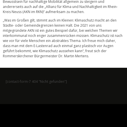
Bewusstsein für nachhaltige Mobilität allgemein zu steigern und
andererseits auch auf die „Allianz für Klima und Nachhaltigkeit im Rhein-
Kreis Neuss (AKN im RKN)“ aufmerksam zu machen.
„Was im Großen gilt, stimmt auch im Kleinen: Klimaschutz macht an den
Städte- oder Gemeindegrenzen keinen Halt. Die 2021 von uns
mitgegründete AKN ist ein gutes Beispiel dafür, bei welchen Themen wir
interkommunal noch enger zusammenrücken müssen. Klimaschutz ist nach
wie vor für viele Menschen ein abstraktes Thema. Ich freue mich daher,
dass man mit dem E-Lastenrad auch einmal ganz plastisch vor Augen
geführt bekommt, wie Klimaschutz aussehen kann“, freut sich der
Rommerskirchener Bürgermeister Dr. Martin Mertens.
[contact-form-7 404 "Nicht gefunden"]