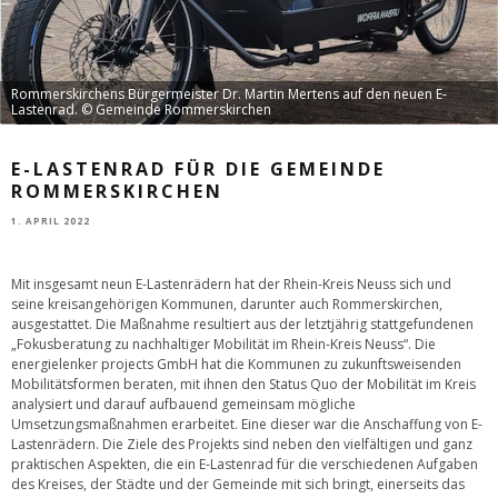
Rommerskirchens Bürgermeister Dr. Martin Mertens auf den neuen E-
Lastenrad. © Gemeinde Rommerskirchen
E-LASTENRAD FÜR DIE GEMEINDE
ROMMERSKIRCHEN
1. APRIL 2022
Mit insgesamt neun E-Lastenrädern hat der Rhein-Kreis Neuss sich und
seine kreisangehörigen Kommunen, darunter auch Rommerskirchen,
ausgestattet. Die Maßnahme resultiert aus der letztjährig stattgefundenen
„Fokusberatung zu nachhaltiger Mobilität im Rhein-Kreis Neuss“. Die
energielenker projects GmbH hat die Kommunen zu zukunftsweisenden
Mobilitätsformen beraten, mit ihnen den Status Quo der Mobilität im Kreis
analysiert und darauf aufbauend gemeinsam mögliche
Umsetzungsmaßnahmen erarbeitet. Eine dieser war die Anschaffung von E-
Lastenrädern. Die Ziele des Projekts sind neben den vielfältigen und ganz
praktischen Aspekten, die ein E-Lastenrad für die verschiedenen Aufgaben
des Kreises, der Städte und der Gemeinde mit sich bringt, einerseits das