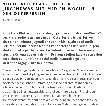
NOCH FREIE PLÄTZE BEI DER
„IRGENDWAS-MIT-MEDIEN-WOCHE“ IN
DEN OSTERFERIEN
21. MÄRZ 2022
Noch freie Plätze gibt es bei der „Irgendwas-mit-Medien-Woche“
des Kreismedienzentrums in den Osterferien. In der Zeit vom 11.
bis 14. April können Jugendliche von 14 bis 18 Jahren aktuelle
Berufsbilder im Bereich Medien kennenlernen und selbst eigene
Medieninhalte produzieren. Per Videokonferenz oder – soweit
dies die Coronalage erlaubt – in Präsenz stellen Experten aus den
Bereichen TV, Rundfunk, Social Media, Gamedesign und
Medienpädagogik ihre Berufe vor.
Praktische Übungen gehören ebenfalls zum Programm. So erstellen die
Jugendlichen zum Beispiel gemeinsam mit einer Social-Media-Redakteurin
eigene Posts für den Instagram-Kanal des Rhein-Kreises Neuss. Dank der
modernen technischen Ausstattung des Medienzentrums haben die
Schülerinnen und Schüler die Möglichkeit, sich in verschiedenen
Mediendisziplinen auszuprobieren und auch ihre eigenen Projekte zu
umzusetzen. Joachim Feser, Referent für Medienbildung im
Kreismedienzentrum, hofft noch auf Anmeldungen: „Wir benötigen eine
Mindest-Teilnehmerzahl von zehn Personen. Viele wissen gar nicht, dass