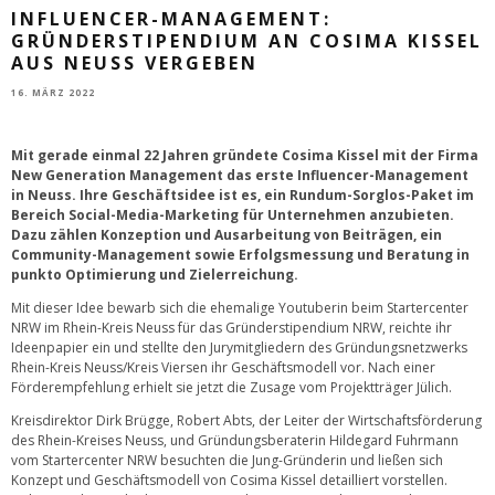
INFLUENCER-MANAGEMENT:
GRÜNDERSTIPENDIUM AN COSIMA KISSEL
AUS NEUSS VERGEBEN
16. MÄRZ 2022
Mit gerade einmal 22 Jahren gründete Cosima Kissel mit der Firma
New Generation Management das erste Influencer-Management
in Neuss. Ihre Geschäftsidee ist es, ein Rundum-Sorglos-Paket im
Bereich Social-Media-Marketing für Unternehmen anzubieten.
Dazu zählen Konzeption und Ausarbeitung von Beiträgen, ein
Community-Management sowie Erfolgsmessung und Beratung in
punkto Optimierung und Zielerreichung.
Mit dieser Idee bewarb sich die ehemalige Youtuberin beim Startercenter
NRW im Rhein-Kreis Neuss für das Gründerstipendium NRW, reichte ihr
Ideenpapier ein und stellte den Jurymitgliedern des Gründungsnetzwerks
Rhein-Kreis Neuss/Kreis Viersen ihr Geschäftsmodell vor. Nach einer
Förderempfehlung erhielt sie jetzt die Zusage vom Projektträger Jülich.
Kreisdirektor Dirk Brügge, Robert Abts, der Leiter der Wirtschaftsförderung
des Rhein-Kreises Neuss, und Gründungsberaterin Hildegard Fuhrmann
vom Startercenter NRW besuchten die Jung-Gründerin und ließen sich
Konzept und Geschäftsmodell von Cosima Kissel detailliert vorstellen.