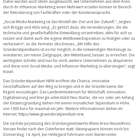
Dabei wurden auch Ideen ausgetauscht, wie Unternehmen aus dem Kreis
durch ihr Influencer-Marketing einen Mehrwert erzielen können im Bereich
der Rekrutierung von Fachkräften oder der Kundenansprache.
„Social-Media-Marketing ist das Modell der Zeit und der Zukunft “, zeigten
sich Brügge und Abts einig. „Es gehört dazu, die Veränderungen, die die
technische und gesellschaftliche Entwicklung vorantreiben, aktiv für sich zu
nutzen und damit auch die eigene Wettbewerbsposition zu festigen oder zu
verbessern“, so die Vertreter des Kreises. „Mit Hilfe des
Gründerstipendiums ist es mir möglich, in die notwendigen Werkzeuge zu
investieren, um meine Zielgruppe, den Mittelstand, besser zu erreichen. Die
wichtigsten Schritte sind nun für mich, weitere Unternehmen zu akquirieren
und diese vom Social-Media- und Influencer-Marketing zu überzeugen“, sagt
Kissel.
Das Gründerstipendium NRW eröffnet die Chance, innovative
Geschäftsideen auf den Weg zu bringen und in die Gründerszene der
Region einzusteigen. Das Landesministerium für Wirtschaft, Innovation,
Digitalisierung und Energie unterstützt Neu-Starter, die vor oder am Anfang
der Existenzgründung stehen mit einem monatlichen Stipendium in Höhe
von 1000 Euro für maximal ein Jahr. Weitere Informationen stehen im
Internet:
https://www.gruenderstipendium.nrw
.
Die nächste Jurysitzung des Gründungsnetzwerks Rhein-Kreis Neuss/Kreis
Viersen findet nach den Osterferien statt. Ideenpapiere können noch bis
Donnerstag, 14. April, bei Hildegard Fuhrmann vom Startercenter