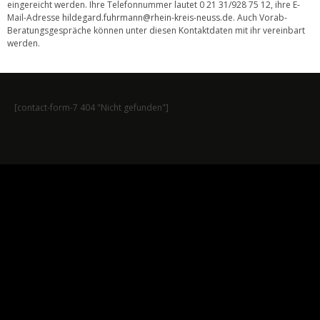
eingereicht werden. Ihre Telefonnummer lautet 0 21 31/928 75 12, ihre E-
Mail-Adresse
hildegard.fuhrmann@rhein-kreis-neuss.de
. Auch Vorab-
Beratungsgespräche können unter diesen Kontaktdaten mit ihr vereinbart
werden.
[contact-form-7 404 "Nicht gefunden"]