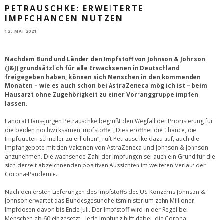
PETRAUSCHKE: ERWEITERTE
IMPFCHANCEN NUTZEN
12. MAI 2021
Nachdem Bund und Länder den Impfstoff von Johnson & Johnson
(J&J) grundsätzlich für alle Erwachsenen in Deutschland
freigegeben haben, können sich Menschen in den kommenden
Monaten – wie es auch schon bei AstraZeneca möglich ist – beim
Hausarzt ohne Zugehörigkeit zu einer Vorranggruppe impfen
lassen.
Landrat Hans-Jürgen Petrauschke begrüßt den Wegfall der Priorisierung für
die beiden hochwirksamen Impfstoffe: „Dies eröffnet die Chance, die
Impfquoten schneller zu erhöhen“, ruft Petrauschke dazu auf, auch die
Impfangebote mit den Vakzinen von AstraZeneca und Johnson & Johnson
anzunehmen. Die wachsende Zahl der Impfungen sei auch ein Grund für die
sich derzeit abzeichnenden positiven Aussichten im weiteren Verlauf der
Corona-Pandemie.
Nach den ersten Lieferungen des Impfstoffs des US-Konzerns Johnson &
Johnson erwartet das Bundesgesundheitsministerium zehn Millionen
Impfdosen davon bis Ende Juli. Der Impfstoff wird in der Regel bei
Menschen ab 60 eingesetzt. „Jede Impfung hilft dabei, die Corona-