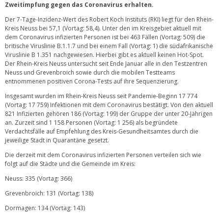
Zweitimpfung gegen das Coronavirus erhalten.
Der 7-Tage-Inzidenz-Wert des Robert Koch Instituts (RKI) liegt für den Rhein-
Kreis Neuss bei 57,1 (Vortag: 58,4). Unter den im Kreisgebiet aktuell mit
dem Coronavirus infizierten Personen ist bei 463 Fällen (Vortag: 509) die
britische Viruslinie B.1.1.7 und bei einem Fall (Vortag: 1) die südafrikanische
Viruslinie B 1.351 nachgewiesen. Hierbei gibt es aktuell keinen Hot-Spot.
Der Rhein-Kreis Neuss untersucht seit Ende Januar alle in den Testzentren
Neuss und Grevenbroich sowie durch die mobilen Testteams
entnommenen positiven Corona-Tests auf ihre Sequenzierung.
Insgesamt wurden im Rhein-Kreis Neuss seit Pandemie-Beginn 17 774
(Vortag: 17 759) Infektionen mit dem Coronavirus bestätigt. Von den aktuell
821 Infizierten gehören 186 (Vortag: 199) der Gruppe der unter 20-Jährigen
an. Zurzeit sind 1 158 Personen (Vortag: 1 256) als begründete
Verdachtsfälle auf Empfehlung des Kreis-Gesundheitsamtes durch die
jeweilige Stadt in Quarantäne gesetzt.
Die derzeit mit dem Coronavirus infizierten Personen verteilen sich wie
folgt auf die Städte und die Gemeinde im Kreis:
Neuss: 335 (Vortag: 366)
Grevenbroich: 131 (Vortag: 138)
Dormagen: 134 (Vortag: 143)