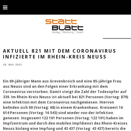
Foto: Pixabay
AKTUELL 821 MIT DEM CORONAVIRUS
INFIZIERTE IM RHEIN-KREIS NEUSS
26. MAI 2021
Ein 69-jähriger Mann aus Grevenbroich und eine 85-jährige Frau
aus Neuss sind an den Folgen einer Erkrankung mit dem
Coronavirus verstorben. Damit steigt die Zahl der Todesopfer auf
339. Im Rhein-Kreis Neuss ist aktuell bei 821 Personen (Vortag: 879)
eine Infektion mit dem Coronavirus nachgewiesen. Hiervon
befinden sich 69 (Vortag: 68) in einem Krankenhaus. Kreisweit 16
614 Personen (Vortag: 16 543) sind wieder von der Infektion
genesen. Insgesamt 122 101 Personen (Vortag: 122 101) haben im
Impfzentrum und durch den mobilen Impfdienst des Rhein-Kreises
Neuss bislang eine Impfung und 43 437 (Vortag: 43 437) bereits die