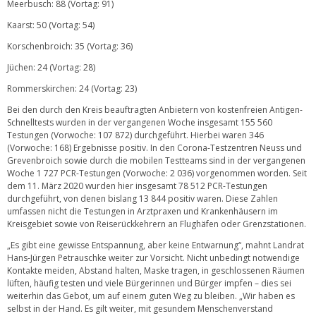
Meerbusch: 88 (Vortag: 91)
Kaarst: 50 (Vortag: 54)
Korschenbroich: 35 (Vortag: 36)
Jüchen: 24 (Vortag: 28)
Rommerskirchen: 24 (Vortag: 23)
Bei den durch den Kreis beauftragten Anbietern von kostenfreien Antigen-
Schnelltests wurden in der vergangenen Woche insgesamt 155 560
Testungen (Vorwoche: 107 872) durchgeführt. Hierbei waren 346
(Vorwoche: 168) Ergebnisse positiv. In den Corona-Testzentren Neuss und
Grevenbroich sowie durch die mobilen Testteams sind in der vergangenen
Woche 1 727 PCR-Testungen (Vorwoche: 2 036) vorgenommen worden. Seit
dem 11. März 2020 wurden hier insgesamt 78 512 PCR-Testungen
durchgeführt, von denen bislang 13 844 positiv waren. Diese Zahlen
umfassen nicht die Testungen in Arztpraxen und Krankenhäusern im
Kreisgebiet sowie von Reiserückkehrern an Flughäfen oder Grenzstationen.
„Es gibt eine gewisse Entspannung, aber keine Entwarnung“, mahnt Landrat
Hans-Jürgen Petrauschke weiter zur Vorsicht. Nicht unbedingt notwendige
Kontakte meiden, Abstand halten, Maske tragen, in geschlossenen Räumen
lüften, häufig testen und viele Bürgerinnen und Bürger impfen – dies sei
weiterhin das Gebot, um auf einem guten Weg zu bleiben. „Wir haben es
selbst in der Hand. Es gilt weiter, mit gesundem Menschenverstand