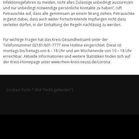
Infektionsgefahren zu meiden, nicht alles Zulässige unbedingt auszureizen
und nur unbedingt notwendige persönliche Kontakte zu haben“, ruft
Petrauschke auf, dass alle gemeinsam an einem Strang ziehen. Petrauschke
ergänzt dabei, dass auch weiter fortschreitende Impfungen nicht dazu
verleiten dürfen, in der Einhaltung der Regeln nachlässig zu werden.
Für wichtige Fragen hat das Kreis-Gesundheitsamt unter der
Telefonnummer 02181/601-7777 eine Hotline eingerichtet. Diese ist
montags bis freitags von 8 – 18 Uhr und am Wochenende von 10 – 18 Uhr
erreichbar. Aktuelle Informationen und weitere Statistiken finden sich auf
der Kreis-Homepage unter
www.rhein-kreis-neuss.de/corona
.
[contact-form-7 404 "Nicht gefunden"]