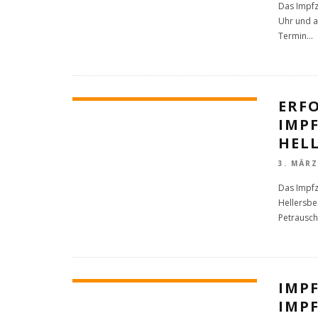
Das Impfz
Uhr und a
Termin
...
ERF
IMP
HELL
3. MÄRZ
Das Impfz
Hellersbe
Petrauschk
IMP
IMP