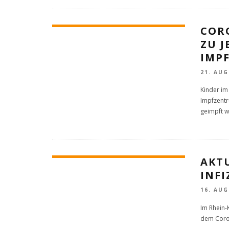
COR
ZU J
IMP
21. AUG
Kinder im 
Impfzent
geimpft 
AKT
INFI
16. AUG
Im Rhein-K
dem Coron