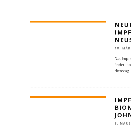
NEU
IMP
NEU
18. MÄR
Das Impfz
ändert ab
dienstag
..
IMP
BIO
JOH
8. MÄRZ