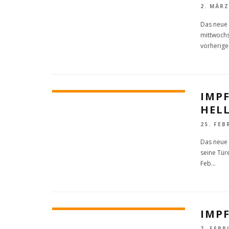
2. MÄRZ
Das neue 
mittwochs
vorherige
IMP
HELL
25. FEB
Das neue 
seine Tür
Feb
...
IMP
7. FEBR