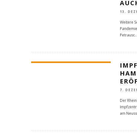
AUC
13. DEZ
Weitere S
Pandemie 
Petrausc
..
IMP
HAM
ERÖ
7. DEZE
Der Rhein
Impfzentr
am Neus