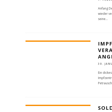
Anfang De
wieder ve
seine
...
IMP
VER
ANG
30. JAN
Ein dicke
Impfzentr
Petrausch
SOL