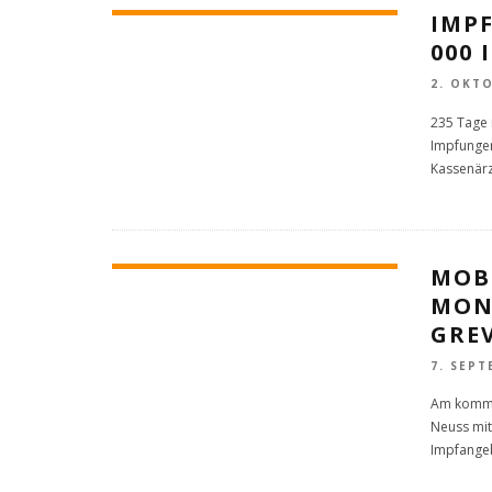
IMP
000
2. OKT
235 Tage 
Impfungen
Kassenärz
MOB
MON
GRE
7. SEPT
Am kommen
Neuss mit
Impfange