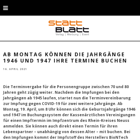
Ab Montag, 19. April, können sich die Geburtsjahrgänge 1946 und 1947 für
einen Impftermin anmelden. (Foto: GettyImages)
AB MONTAG KÖNNEN DIE JAHRGÄNGE
1946 UND 1947 IHRE TERMINE BUCHEN
16. APRIL 2021
Die Terminvergabe für die Personengruppe zwischen 70 und 80
Jahren geht zügig weiter. Nachdem die Impfungen bei den
Jahrgängen ab 1945 laufen, startet nun die Terminvereinbarung
zur Impfung gegen COVID-19 für zwei weitere Jahrgänge. Ab
Montag, 19. April, um 8 Uhr können sich die Geburtsjahrgänge 1946
und 1947 im Buchungssystem der Kassenärztlichen Vereinigungen
für einen Impftermin im Impfzentrum des Rhein-Kreises Neuss
anmelden. Sie können auch direkt einen Termin für ihren
Lebenspartner – unabhängig von dessen Alter – mit buchen. Bei
den Impfungen kommt der Impfstoff des Herstellers BioNTech