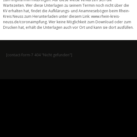
Wartezeiten. Wer diese Unterlagen zu seinem Termin noch nicht über die
KV erhalten hat, findet die Aufklärungs- und Anamnesebögen beim Rhein-
Kreis Neuss zum Herunterladen unter diesem Link:
www.rhein-kreis-
neuss.de/coronaimpfung
. Wer keine Möglichkeit zum Download oder zum
Drucken hat, erhält die Unterlagen auch vor Ort und kann sie dort ausfüllen.
[contact-form-7 404 "Nicht gefunden"]