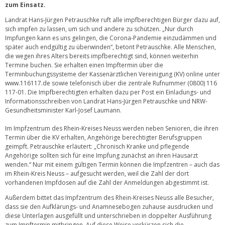
zum Einsatz.
Landrat Hans-Jürgen Petrauschke ruft alle impfberechtigen Bürger dazu auf,
sich impfen zu lassen, um sich und andere zu schützen. „Nur durch
Impfungen kann es uns gelingen, die Corona-Pandemie einzudämmen und
später auch endgültig zu überwinden“, betont Petrauschke. Alle Menschen,
die wegen ihres Alters bereits impfberechtigt sind, können weiterhin
Termine buchen. Sie erhalten einen Impftermin über die
Terminbuchungssysteme der Kassenärztlichen Vereinigung (KV) online unter
www.116117.de
sowie telefonisch über die zentrale Rufnummer (0800) 116
117-01. Die Impfberechtigten erhalten dazu per Post ein Einladungs- und
Informationsschreiben von Landrat Hans-Jürgen Petrauschke und NRW-
Gesundheitsminister Karl-Josef Laumann.
Im Impfzentrum des Rhein-Kreises Neuss werden neben Senioren, die ihren
Termin über die KV erhalten, Angehörige berechtigter Berufsgruppen
geimpft. Petrauschke erläutert: „Chronisch Kranke und pflegende
Angehörige sollten sich für eine Impfung zunächst an ihren Hausarzt
wenden.“ Nur mit einem gültigen Termin können die Impfzentren – auch das
im Rhein-Kreis Neuss – aufgesucht werden, weil die Zahl der dort
vorhandenen Impfdosen auf die Zahl der Anmeldungen abgestimmt ist.
Außerdem bittet das Impfzentrum des Rhein-Kreises Neuss alle Besucher,
dass sie den Aufklärungs- und Anamnesebogen zuhause ausdrucken und
diese Unterlagen ausgefüllt und unterschrieben in doppelter Ausführung
zum Impftermin mitbringen. Auf diese Weise verkürzen sich die