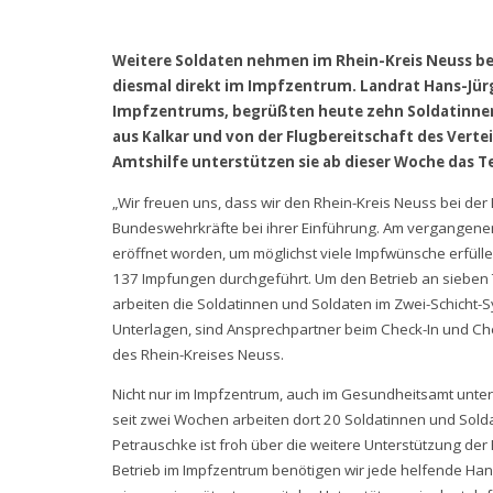
Weitere Soldaten nehmen im Rhein-Kreis Neuss be
diesmal direkt im Impfzentrum. Landrat Hans-Jürg
Impfzentrums, begrüßten heute zehn Soldatinne
aus Kalkar und von der Flugbereitschaft des Ver
Amtshilfe unterstützen sie ab dieser Woche d
„Wir freuen uns, dass wir den Rhein-Kreis Neuss bei de
Bundeswehrkräfte bei ihrer Einführung. Am vergangen
eröffnet worden, um möglichst viele Impfwünsche erfüll
137 Impfungen durchgeführt. Um den Betrieb an sieben T
arbeiten die Soldatinnen und Soldaten im Zwei-Schicht-S
Unterlagen, sind Ansprechpartner beim Check-In und Ch
des Rhein-Kreises Neuss.
Nicht nur im Impfzentrum, auch im Gesundheitsamt unter
seit zwei Wochen arbeiten dort 20 Soldatinnen und Sold
Petrauschke ist froh über die weitere Unterstützung d
Betrieb im Impfzentrum benötigen wir jede helfende Ha