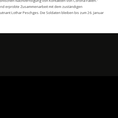
lefonischen Nachverfolgung von Kontakten von Corona-Fällen.“
e und erprobte Zusammenarbeit mit dem zuständigen
nant Lothar Peschges. Die Soldaten bleiben bis zum 26. Januar