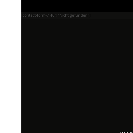
[contact-form-7 404 "Nicht gefunden"]