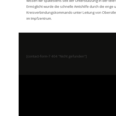
wissen wir spätestens seit der Unterstützung in der te
Ermöglicht wurde die schnelle Amtshilfe durch die eng
Kreisverbindungskommando unter Leitung von Oberstleut
im Impfzentrum.
[contact-form-7 404 "Nicht gefunden"]