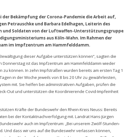
i der Bekämpfung der Corona-Pandemie die Arbeit auf,
en Petrauschke und Barbara Edelhagen, Leiterin des
n und Soldaten von der Luftwaffen-Unterstützungsgruppe
teidigungsministeriums aus Köln-Wahn. Im Rahmen der
as Team im Impfzentrum am Hammfelddamm.
r Bewältigung dieser Aufgabe unterstützen können“, sagten die
en Donnerstag ist das Impfzentrum am Hammfelddamm wieder
en zu können. In zehn Impfstraßen wurden bereits am ersten Tag 1
agen in der Woche jeweils von 8 bis 20 Uhr zu gewährleisten,
ystem mit. Sie helfen bei administrativen Aufgaben, prüfen die
eck-Out und unterstützen die Koordinierende Covid-Impfeinheit
stützen Kräfte der Bundeswehr den Rhein-Kreis Neuss: Bereits
aten bei der Kontaktnachverfolgung mit. Landrat Hans-Jürgen
er Bundeswehr auch im Impfzentrum: „Bei unserem Zwölf-Stunden-
nd. Und dass wir uns auf die Bundeswehr verlassen können,