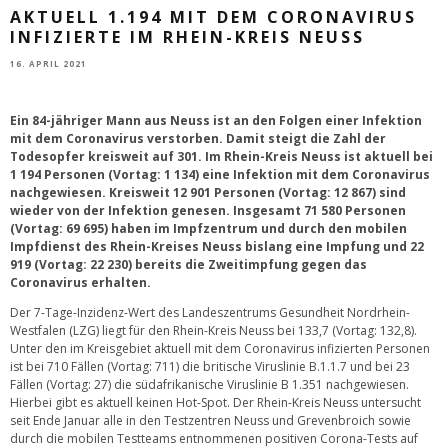
AKTUELL 1.194 MIT DEM CORONAVIRUS
INFIZIERTE IM RHEIN-KREIS NEUSS
16. APRIL 2021
Ein 84-jähriger Mann aus Neuss ist an den Folgen einer Infektion
mit dem Coronavirus verstorben. Damit steigt die Zahl der
Todesopfer kreisweit auf 301. Im Rhein-Kreis Neuss ist aktuell bei
1 194 Personen (Vortag: 1 134) eine Infektion mit dem Coronavirus
nachgewiesen. Kreisweit 12 901 Personen (Vortag: 12 867) sind
wieder von der Infektion genesen. Insgesamt 71 580 Personen
(Vortag: 69 695) haben im Impfzentrum und durch den mobilen
Impfdienst des Rhein-Kreises Neuss bislang eine Impfung und 22
919 (Vortag: 22 230) bereits die Zweitimpfung gegen das
Coronavirus erhalten.
Der 7-Tage-Inzidenz-Wert des Landeszentrums Gesundheit Nordrhein-
Westfalen (LZG) liegt für den Rhein-Kreis Neuss bei 133,7 (Vortag: 132,8).
Unter den im Kreisgebiet aktuell mit dem Coronavirus infizierten Personen
ist bei 710 Fällen (Vortag: 711) die britische Viruslinie B.1.1.7 und bei 23
Fällen (Vortag: 27) die südafrikanische Viruslinie B 1.351 nachgewiesen.
Hierbei gibt es aktuell keinen Hot-Spot. Der Rhein-Kreis Neuss untersucht
seit Ende Januar alle in den Testzentren Neuss und Grevenbroich sowie
durch die mobilen Testteams entnommenen positiven Corona-Tests auf