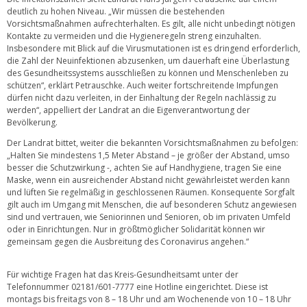
deutlich zu hohen Niveau. „Wir müssen die bestehenden
Vorsichtsmaßnahmen aufrechterhalten. Es gilt, alle nicht unbedingt nötigen
Kontakte zu vermeiden und die Hygieneregeln streng einzuhalten.
Insbesondere mit Blick auf die Virusmutationen ist es dringend erforderlich,
die Zahl der Neuinfektionen abzusenken, um dauerhaft eine Überlastung
des Gesundheitssystems ausschließen zu können und Menschenleben zu
schützen“, erklärt Petrauschke. Auch weiter fortschreitende Impfungen
dürfen nicht dazu verleiten, in der Einhaltung der Regeln nachlässig zu
werden“, appelliert der Landrat an die Eigenverantwortung der
Bevölkerung.
Der Landrat bittet, weiter die bekannten Vorsichtsmaßnahmen zu befolgen:
„Halten Sie mindestens 1,5 Meter Abstand – je größer der Abstand, umso
besser die Schutzwirkung -, achten Sie auf Handhygiene, tragen Sie eine
Maske, wenn ein ausreichender Abstand nicht gewährleistet werden kann
und lüften Sie regelmäßig in geschlossenen Räumen. Konsequente Sorgfalt
gilt auch im Umgang mit Menschen, die auf besonderen Schutz angewiesen
sind und vertrauen, wie Seniorinnen und Senioren, ob im privaten Umfeld
oder in Einrichtungen. Nur in größtmöglicher Solidarität können wir
gemeinsam gegen die Ausbreitung des Coronavirus angehen.“
Für wichtige Fragen hat das Kreis-Gesundheitsamt unter der
Telefonnummer 02181/601-7777 eine Hotline eingerichtet. Diese ist
montags bis freitags von 8 – 18 Uhr und am Wochenende von 10 – 18 Uhr