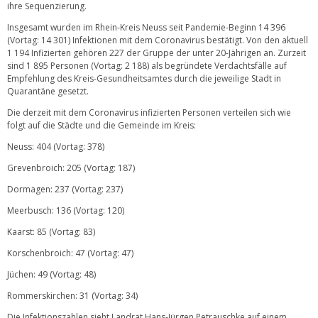
ihre Sequenzierung.
Insgesamt wurden im Rhein-Kreis Neuss seit Pandemie-Beginn 14 396
(Vortag: 14 301) Infektionen mit dem Coronavirus bestätigt. Von den aktuell
1 194 Infizierten gehören 227 der Gruppe der unter 20-Jährigen an. Zurzeit
sind 1 895 Personen (Vortag: 2 188) als begründete Verdachtsfälle auf
Empfehlung des Kreis-Gesundheitsamtes durch die jeweilige Stadt in
Quarantäne gesetzt.
Die derzeit mit dem Coronavirus infizierten Personen verteilen sich wie
folgt auf die Städte und die Gemeinde im Kreis:
Neuss: 404 (Vortag: 378)
Grevenbroich: 205 (Vortag: 187)
Dormagen: 237 (Vortag: 237)
Meerbusch: 136 (Vortag: 120)
Kaarst: 85 (Vortag: 83)
Korschenbroich: 47 (Vortag: 47)
Jüchen: 49 (Vortag: 48)
Rommerskirchen: 31 (Vortag: 34)
Die Infektionszahlen sieht Landrat Hans-Jürgen Petrauschke auf einem