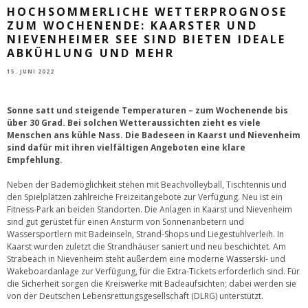
HOCHSOMMERLICHE WETTERPROGNOSE
ZUM WOCHENENDE: KAARSTER UND
NIEVENHEIMER SEE SIND BIETEN IDEALE
ABKÜHLUNG UND MEHR
15. JUNI 2022
Sonne satt und steigende Temperaturen – zum Wochenende bis
über 30 Grad. Bei solchen Wetteraussichten zieht es viele
Menschen ans kühle Nass. Die Badeseen in Kaarst und Nievenheim
sind dafür mit ihren vielfältigen Angeboten eine klare
Empfehlung.
Neben der Bademöglichkeit stehen mit Beachvolleyball, Tischtennis und
den Spielplätzen zahlreiche Freizeitangebote zur Verfügung. Neu ist ein
Fitness-Park an beiden Standorten. Die Anlagen in Kaarst und Nievenheim
sind gut gerüstet für einen Ansturm von Sonnenanbetern und
Wassersportlern mit Badeinseln, Strand-Shops und Liegestuhlverleih. In
Kaarst wurden zuletzt die Strandhäuser saniert und neu beschichtet. Am
Strabeach in Nievenheim steht außerdem eine moderne Wasserski- und
Wakeboardanlage zur Verfügung, für die Extra-Tickets erforderlich sind. Für
die Sicherheit sorgen die Kreiswerke mit Badeaufsichten; dabei werden sie
von der Deutschen Lebensrettungsgesellschaft (DLRG) unterstützt.