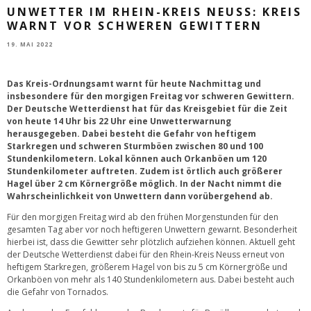
UNWETTER IM RHEIN-KREIS NEUSS: KREIS
WARNT VOR SCHWEREN GEWITTERN
19. MAI 2022
Das Kreis-Ordnungsamt warnt für heute Nachmittag und
insbesondere für den morgigen Freitag vor schweren Gewittern.
Der Deutsche Wetterdienst hat für das Kreisgebiet für die Zeit
von heute 14 Uhr bis 22 Uhr eine Unwetterwarnung
herausgegeben. Dabei besteht die Gefahr von heftigem
Starkregen und schweren Sturmböen zwischen 80 und 100
Stundenkilometern. Lokal können auch Orkanböen um 120
Stundenkilometer auftreten. Zudem ist örtlich auch größerer
Hagel über 2 cm Körnergröße möglich. In der Nacht nimmt die
Wahrscheinlichkeit von Unwettern dann vorübergehend ab.
Für den morgigen Freitag wird ab den frühen Morgenstunden für den
gesamten Tag aber vor noch heftigeren Unwettern gewarnt. Besonderheit
hierbei ist, dass die Gewitter sehr plötzlich aufziehen können. Aktuell geht
der Deutsche Wetterdienst dabei für den Rhein-Kreis Neuss erneut von
heftigem Starkregen, größerem Hagel von bis zu 5 cm Körnergröße und
Orkanböen von mehr als 140 Stundenkilometern aus. Dabei besteht auch
die Gefahr von Tornados.