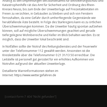
Analog zu den Empfehlungen des Bundesamts für Bevölkerungsschutz und
Katastrophenhilfe rät das Amt für Sicherheit und Ordnung des Rhein-
Kreises Neuss, bis zum Ende der Unwetterlage auf Freizeitaktivitäten im
Freien zu verzichten, in Gebäuden zu bleiben und sich von Fenstern
fernzuhalten, da eine Gefahr durch umherfliegende Gegenstände wie
herabfallende Äste besteht. In Folge des Starkregens kann es zu örtlichen
Überschwemmungen kommen. Da die Unwetter häufig spontan aufziehen
können, soll auf mögliche Überschwemmungen geachtet und gerade
tiefergelegene Wohnbereiche und Keller im Blick behalten werden. Es ist
möglich, dass die Unwetter lokal beschränkt sind.
In Notfällen sollte der Notruf des Rettungsdienstes und der Feuerwehr
unter der Telefonnummer 112 gewählt werden. Ansonsten ist die
Kreisleitstelle über die Telefonnummer 0 21 31/13 50 erreichbar. Die
Leitstelle ist personell gut gerüstet für ein erhöhtes Aufkommen von
Notrufen aufgrund der aktuellen Unwetterlage.
Detaillierte Warninformationen stehen im
Internet:
https://www.wettergefahren.de
[contact-form-7 404 "Nicht gefunden"]