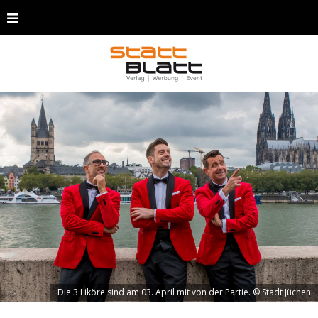
Die 3 Liköre sind am 03. April mit von der Partie. © Stadt Jüchen