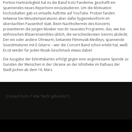
Portion Hartnäckigkeit hat es die Band trotz Pandemie geschafft ein
spannendes neues Repertoire einzustudieren. Um die Motivation
hochzuhalten gab es virtuelle Auftritte auf YouTube. Proben fanden
teilweise bei Minustemperaturen aber dafür hygienekonform im
überdachten Pausenhof statt. Beim Nachholtermin des Konzerts
präsentieren die jungen Musiker nun ihr neuestes Programm, das, wie bei
sinfonischen Bläserensembles üblich, die verschiedensten Genres abdeckt.
Der ein oder andere Ohrwurm, bekannte Filmmusik-Medleys, spannende
Soundmixturen mit E-Gitarre – wer die Concert Band schon erlebt hat, weiß:
Es ist wieder für jeden Musik-Geschmack etwas dabei!
Die Ausgabe der Eintrittskarten erfolgt gegen eine angemessene Spende zu
Gunsten der Menschen in der Ukraine an der Infotheke im Rathaus der
Stadt Jüchen ab dem 16. März.
[contact-form-7 404 "Nicht gefunden"]