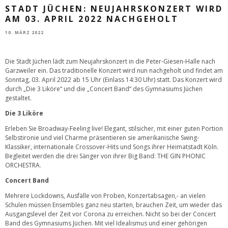
STADT JÜCHEN: NEUJAHRSKONZERT WIRD
AM 03. APRIL 2022 NACHGEHOLT
10. MÄRZ 2022
Die Stadt Jüchen lädt zum Neujahrskonzert in die Peter-Giesen-Halle nach
Garzweiler ein. Das traditionelle Konzert wird nun nachgeholt und findet am
Sonntag, 03. April 2022 ab 15 Uhr (Einlass 14:30 Uhr) statt. Das Konzert wird
durch „Die 3 Liköre“ und die „Concert Band“ des Gymnasiums Jüchen
gestaltet.
Die 3 Liköre
Erleben Sie Broadway-Feeling live! Elegant, stilsicher, mit einer guten Portion
Selbstironie und viel Charme präsentieren sie amerikanische Swing-
Klassiker, internationale Crossover-Hits und Songs ihrer Heimatstadt Köln.
Begleitet werden die drei Sänger von ihrer Big Band: THE GIN PHONIC
ORCHESTRA.
Concert Band
Mehrere Lockdowns, Ausfälle von Proben, Konzertabsagen,- an vielen
Schulen müssen Ensembles ganz neu starten, brauchen Zeit, um wieder das
Ausgangslevel der Zeit vor Corona zu erreichen. Nicht so bei der Concert
Band des Gymnasiums Jüchen. Mit viel Idealismus und einer gehörigen