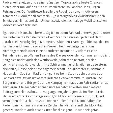
Radverkehrsnetzen und seiner günstigen Topographie beste Chancen
bietet, öfter mal auf das Auto zu verzichten“, so Landrat Hans-Jürgen
Petrauschke. Der Wettbewerb solle die Radelnden zwar motivieren,
gefahrene Kilometer zu sammeln – „ein steigendes Bewusstsein für den
Schutz des Klimas und der Umwelt sowie die nachhaltige Mobilität stehen
jedoch im Vordergrund“.
Egal, ob die Menschen bereits täglich mit dem Fahrrad unterwegs sind oder
nur selten in die Pedale treten – beim Stadtradeln zählt jeder auf dem
„Drahtesel“ zurückgelegte Kilometer. Es können Teams gebildet werden im
Familien- und Freundeskreis, im Verein, beim Arbeitgeber, in der
Kirchengemeinde oder in einer anderen Institution. Zudem ist eine
Teilnahme in den offenen Teams des Kreises oder der Kommunen möglich.
Zeitgleich findet auch der Wettbewerb „Schulradeln“ statt, bei der
Lehrkräfte motiviert werden, ihre Schülerinnen und Schüler zu begeistern,
als Schule, Klasse oder Arbeitsgemeinschaft Rad-Kilometer zu sammeln.
Neben dem Spaß am Radfahren geht es beim Stadtradeln darum, das
Fahrrad bewusst als umweltfreundliches Verkehrsmittel zu nutzen und
Bürgerinnen und Bürger über die Kampagne hinaus zum Fahrradfahren zu
animieren. Alle Teilnehmerinnen und Teilnehmer leisten einen aktiven
Beitrag zum Klimaschutz. Im vergangenen Jahr legten sie im Rhein-Kreis
Neuss eine Strecke von insgesamt 1,54 Millionen Kilometern zurück und
vermieden dadurch rund 227 Tonnen Kohlendioxid. Damit haben die
Radelnden nicht nur ein starkes Zeichen für klimafreundliche Mobilität
gesetzt, sondern auch etwas Gutes für die eigene Gesundheit getan.