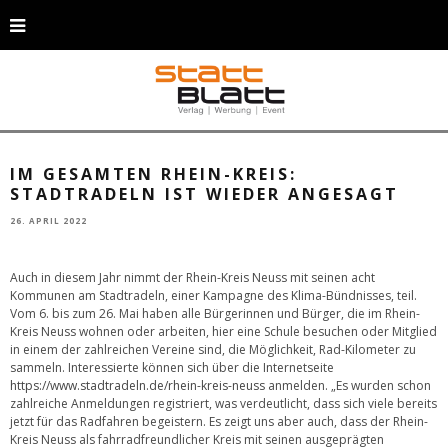
Werben fürs Stadtradeln 2022: Landrat Hans-Jürgen Petrauschke und
Samira Smentkowski, Mobilitätsmanagerin und kreisweite Koordinatorin
der Kampagne. © D. Staniek/Rhein-Kreis Neuss
IM GESAMTEN RHEIN-KREIS:
STADTRADELN IST WIEDER ANGESAGT
26. APRIL 2022
Auch in diesem Jahr nimmt der Rhein-Kreis Neuss mit seinen acht
Kommunen am Stadtradeln, einer Kampagne des Klima-Bündnisses, teil.
Vom 6. bis zum 26. Mai haben alle Bürgerinnen und Bürger, die im Rhein-
Kreis Neuss wohnen oder arbeiten, hier eine Schule besuchen oder Mitglied
in einem der zahlreichen Vereine sind, die Möglichkeit, Rad-Kilometer zu
sammeln. Interessierte können sich über die Internetseite
https://www.stadtradeln.de/rhein-kreis-neuss
anmelden. „Es wurden schon
zahlreiche Anmeldungen registriert, was verdeutlicht, dass sich viele bereits
jetzt für das Radfahren begeistern. Es zeigt uns aber auch, dass der Rhein-
Kreis Neuss als fahrradfreundlicher Kreis mit seinen ausgeprägten