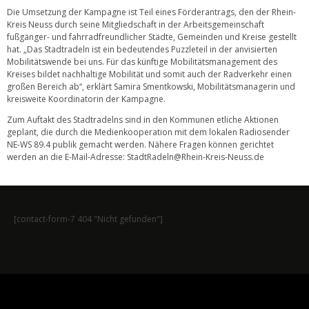
Die Umsetzung der Kampagne ist Teil eines Förderantrags, den der Rhein-
Kreis Neuss durch seine Mitgliedschaft in der Arbeitsgemeinschaft
fußgänger- und fahrradfreundlicher Städte, Gemeinden und Kreise gestellt
hat. „Das Stadtradeln ist ein bedeutendes Puzzleteil in der anvisierten
Mobilitätswende bei uns. Für das künftige Mobilitätsmanagement des
Kreises bildet nachhaltige Mobilität und somit auch der Radverkehr einen
großen Bereich ab“, erklärt Samira Smentkowski, Mobilitätsmanagerin und
kreisweite Koordinatorin der Kampagne.
Zum Auftakt des Stadtradelns sind in den Kommunen etliche Aktionen
geplant, die durch die Medienkooperation mit dem lokalen Radiosender
NE-WS 89.4 publik gemacht werden. Nähere Fragen können gerichtet
werden an die E-Mail-Adresse: StadtRadeln@Rhein-Kreis-Neuss.de
[contact-form-7 404 "Nicht gefunden"]