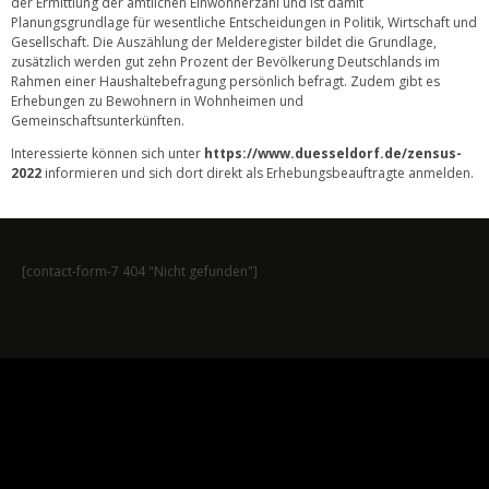
der Ermittlung der amtlichen Einwohnerzahl und ist damit
Planungsgrundlage für wesentliche Entscheidungen in Politik, Wirtschaft und
Gesellschaft. Die Auszählung der Melderegister bildet die Grundlage,
zusätzlich werden gut zehn Prozent der Bevölkerung Deutschlands im
Rahmen einer Haushaltebefragung persönlich befragt. Zudem gibt es
Erhebungen zu Bewohnern in Wohnheimen und
Gemeinschaftsunterkünften.
Interessierte können sich unter
https://www.duesseldorf.de/zensus-
2022
informieren und sich dort direkt als Erhebungsbeauftragte anmelden.
[contact-form-7 404 "Nicht gefunden"]