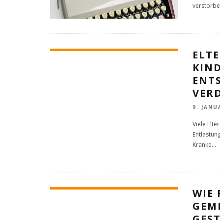
verstorb
ELT
KIN
ENT
VER
9. JANU
Viele Elt
Entlastung
Kranke
...
WIE 
GEME
GES