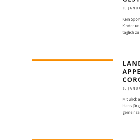
8. JANU
Kein Spor
Kinder u
täglich zu
LAN
APP
CORO
6. JANU
Mit Blick
Hans-Jürg
gemeinsa