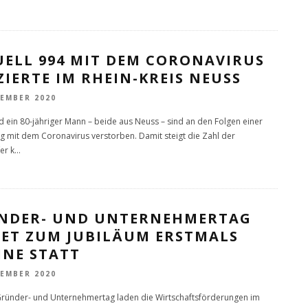
UELL 994 MIT DEM CORONAVIRUS
ZIERTE IM RHEIN-KREIS NEUSS
VEMBER 2020
nd ein 80-jähriger Mann – beide aus Neuss – sind an den Folgen einer
g mit dem Coronavirus verstorben. Damit steigt die Zahl der
er k
...
NDER- UND UNTERNEHMERTAG
DET ZUM JUBILÄUM ERSTMALS
INE STATT
VEMBER 2020
ründer- und Unternehmertag laden die Wirtschaftsförderungen im