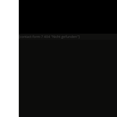
[contact-form-7 404 "Nicht gefunden"]