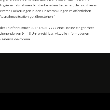
Hygienemaßnahmen. Ich danke jedem Einzelnen, der sich hieran
rbeiteten Lockerungen in den Einschränkungen im öffentlichen
Ausnahmesituation gut überstehen.“
r der Telefonnummer 02181/601-7777 eine Hotline eingerichtet.
chenende von 9 – 18 Uhr erreichbar. Aktuelle Informationen
eis-neuss.de/corona
.