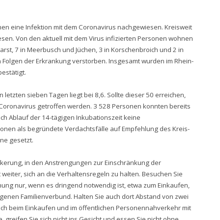
onen eine Infektion mit dem Coronavirus nachgewiesen. Kreisweit
esen. Von den aktuell mit dem Virus infizierten Personen wohnen
arst, 7 in Meerbusch und Jüchen, 3 in Korschenbroich und 2 in
Folgen der Erkrankung verstorben. Insgesamt wurden im Rhein-
estätigt.
letzten sieben Tagen liegt bei 8,6. Sollte dieser 50 erreichen,
ronavirus getroffen werden. 3 528 Personen konnten bereits
h Ablauf der 14-tägigen Inkubationszeit keine
sonen als begründete Verdachtsfälle auf Empfehlung des Kreis-
ne gesetzt.
ölkerung, in den Anstrengungen zur Einschränkung der
 weiter, sich an die Verhaltensregeln zu halten. Besuchen Sie
ung nur, wenn es dringend notwendig ist, etwa zum Einkaufen,
genen Familienverbund. Halten Sie auch dort Abstand von zwei
ich beim Einkaufen und im öffentlichen Personennahverkehr mit
greifen Sie sich nicht ins Gesicht und essen Sie nicht ohne