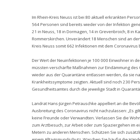
Im Rhein-Kreis Neuss ist bei 80 aktuell erkrankten Pers
564 Personen sind bereits wieder von der Infektion gen
21 in Neuss, 18 in Dormagen, 14 in Grevenbroich, 8 in Ka
Rommerskirchen. Unverändert 18 Menschen sind an den 
Kreis Neuss somit 662 Infektionen mit dem Coronavirus b
Der Wert der Neuinfektionen je 100 000 Einwohner in den 
müssten verschärfte Maßnahmen zur Eindämmung des Co
wieder aus der Quarantäne entlassen werden, da sie nac
Krankheitssymptome zeigten. Aktuell sind noch 230 Per
Gesundheitsamtes durch die jeweilige Stadt in Quarantä
Landrat Hans-Jürgen Petrauschke appelliert an die Bev
Ausbreitung des Coronavirus nicht nachzulassen: „Es gilt
keine Freunde oder Verwandten. Verlassen Sie die Wohn
zum Arztbesuch, zur Arbeit oder zum Spaziergehen im ei
Metern zu anderen Menschen. Schützen Sie sich zusätzl
einem Alltagsmundschutz. Waschen Sie häufig die Hände, 