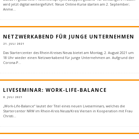
wird jetzt digital weitergeführt. Neue Online-Kurse starten am 2. September;
Anme
...
NETZWERKABEND FÜR JUNGE UNTERNEHMEN
21. JULI 2021
Das Startercenter des Rhein-Kreises Neuss bietet am Montag, 2. August 2021 um
18 Uhr wieder einen Netzwerkabend für junge Unternehmen an. Aufgrund der
Corona-P
...
LIVESEMINAR: WORK-LIFE-BALANCE
8. JULI 2021
„Work-Life-Balance“ lautet der Titel eines neuen Liveseminars, welches die
Startercenter NRW im Rhein-Kreis Neuss/Kreis Viersen in Kooperation mit Frau
Christi
...