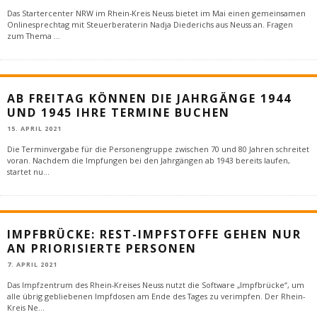
Das Startercenter NRW im Rhein-Kreis Neuss bietet im Mai einen gemeinsamen
Onlinesprechtag mit Steuerberaterin Nadja Diederichs aus Neuss an. Fragen
zum Thema
...
AB FREITAG KÖNNEN DIE JAHRGÄNGE 1944
UND 1945 IHRE TERMINE BUCHEN
15. APRIL 2021
Die Terminvergabe für die Personengruppe zwischen 70 und 80 Jahren schreitet
voran. Nachdem die Impfungen bei den Jahrgängen ab 1943 bereits laufen,
startet nu
...
IMPFBRÜCKE: REST-IMPFSTOFFE GEHEN NUR
AN PRIORISIERTE PERSONEN
7. APRIL 2021
Das Impfzentrum des Rhein-Kreises Neuss nutzt die Software „Impfbrücke“, um
alle übrig gebliebenen Impfdosen am Ende des Tages zu verimpfen. Der Rhein-
Kreis Ne
...