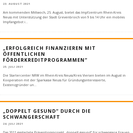
23. AUGUST 2021
Am kommenden Mittwoch, 25. August, bietet das Impfzentrum Rhein-Kreis
Neuss mit Unterstützung der Stadt Grevenbroich von 9 bis 14 Uhr ein mobiles
Impfangebot i
...
„ERFOLGREICH FINANZIEREN MIT
ÖFFENTLICHEN
FÖRDERKREDITPROGRAMMEN“
25. JULI 2021
Die Startercenter NRW im Rhein-Kreis Neuss/Kreis Viersen bieten im August in
Kooperation mit der Sparkasse Neuss für Gründungsinteressierte,
Existenzgründer un
...
„DOPPELT GESUND“ DURCH DIE
SCHWANGERSCHAFT
24. JULI 2021
Das 2011 gestartete Präventionsprojekt „doppelt gesund“ für schwangere Frauen