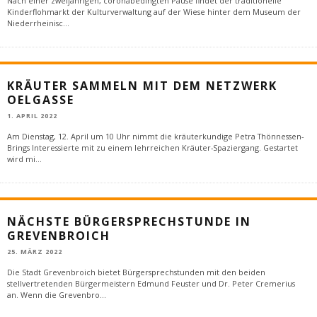
Nach einer zweijährigen, coronabedingten Pause findet der traditionelle
Kinderflohmarkt der Kulturverwaltung auf der Wiese hinter dem Museum der
Niederrheinisc
...
KRÄUTER SAMMELN MIT DEM NETZWERK
OELGASSE
1. APRIL 2022
Am Dienstag, 12. April um 10 Uhr nimmt die kräuterkundige Petra Thönnessen-
Brings Interessierte mit zu einem lehrreichen Kräuter-Spaziergang. Gestartet
wird mi
...
NÄCHSTE BÜRGERSPRECHSTUNDE IN
GREVENBROICH
25. MÄRZ 2022
Die Stadt Grevenbroich bietet Bürgersprechstunden mit den beiden
stellvertretenden Bürgermeistern Edmund Feuster und Dr. Peter Cremerius
an. Wenn die Grevenbro
...