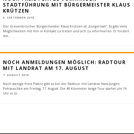
STADTFÜHRUNG MIT BÜRGERMEISTER KLAUS
KRÜTZEN
6. SEPTEMBER 2018
Der Grevenbroicher Bürgermeister Klaus Krützen ist „bürgernah“. Es gibt viele
Möglichkeiten mit ihm in Kontakt zu treten und sich zu informieren. Er fordert
die
...
NOCH ANMELDUNGEN MÖGLICH: RADTOUR
MIT LANDRAT AM 17. AUGUST
7. AUGUST 2018
Noch wenige freie Plätze gibt es bei der Radtour mit Landrat Hans-Jürgen
Petrauschke am Freitag, 17. August. Die 40 Kilometer lange Tour startet um 14
Uhr in Gr
...