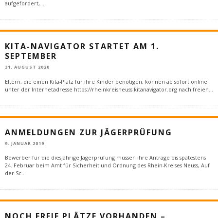
aufgefordert,
...
KITA-NAVIGATOR STARTET AM 1.
SEPTEMBER
31. AUGUST 2020
Eltern, die einen Kita-Platz für ihre Kinder benötigen, können ab sofort online
unter der Internetadresse https://rheinkreisneuss.kitanavigator.org nach freien
...
ANMELDUNGEN ZUR JÄGERPRÜFUNG
9. JANUAR 2019
Bewerber für die diesjährige Jägerprüfung müssen ihre Anträge bis spätestens
24. Februar beim Amt für Sicherheit und Ordnung des Rhein-Kreises Neuss, Auf
der Sc
...
NOCH FREIE PLÄTZE VORHANDEN –