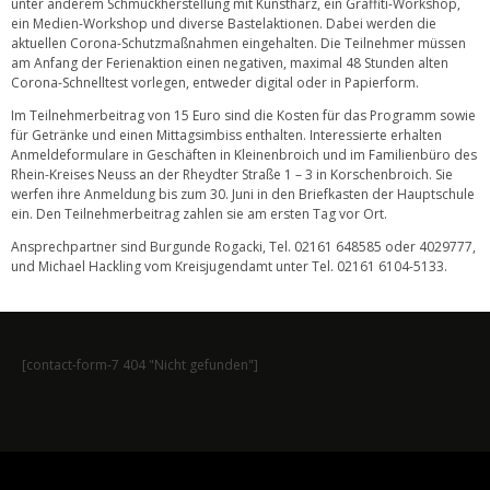
unter anderem Schmuckherstellung mit Kunstharz, ein Graffiti-Workshop,
ein Medien-Workshop und diverse Bastelaktionen. Dabei werden die
aktuellen Corona-Schutzmaßnahmen eingehalten. Die Teilnehmer müssen
am Anfang der Ferienaktion einen negativen, maximal 48 Stunden alten
Corona-Schnelltest vorlegen, entweder digital oder in Papierform.
Im Teilnehmerbeitrag von 15 Euro sind die Kosten für das Programm sowie
für Getränke und einen Mittagsimbiss enthalten. Interessierte erhalten
Anmeldeformulare in Geschäften in Kleinenbroich und im Familienbüro des
Rhein-Kreises Neuss an der Rheydter Straße 1 – 3 in Korschenbroich. Sie
werfen ihre Anmeldung bis zum 30. Juni in den Briefkasten der Hauptschule
ein. Den Teilnehmerbeitrag zahlen sie am ersten Tag vor Ort.
Ansprechpartner sind Burgunde Rogacki, Tel. 02161 648585 oder 4029777,
und Michael Hackling vom Kreisjugendamt unter Tel. 02161 6104-5133.
[contact-form-7 404 "Nicht gefunden"]