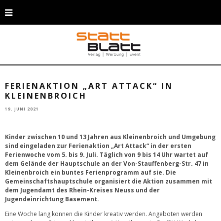
„Art Attack“: Bei dieser Ferienaktion in Kleinenbroich können die Kinder
kreativ werden. (Foto: GettyImages)
FERIENAKTION „ART ATTACK“ IN
KLEINENBROICH
19. JUNI 2021
Kinder zwischen 10 und 13 Jahren aus Kleinenbroich und Umgebung
sind eingeladen zur Ferienaktion „Art Attack“ in der ersten
Ferienwoche vom 5. bis 9. Juli. Täglich von 9 bis 14 Uhr wartet auf
dem Gelände der Hauptschule an der Von-Stauffenberg-Str. 47 in
Kleinenbroich ein buntes Ferienprogramm auf sie. Die
Gemeinschaftshauptschule organisiert die Aktion zusammen mit
dem Jugendamt des Rhein-Kreises Neuss und der
Jugendeinrichtung Basement.
Eine Woche lang können die Kinder kreativ werden. Angeboten werden